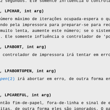
02 segundos. Ele somente influência o control
, LPCHAR, int
arg
)
número máximo de iterações ocupada-espera o q
ando pela impressora para preparar-se para re
 muito lenta, aumente este número; se o siste
0. Ele somente influência o controlador de 'p
, LPABORT, int
arg
)
 controlador de impressora irá tentar em erro
, LPABORTOPEN, int
arg
)
open
(2)
irá abortar em erro, de outra forma er
, LPCAREFUL, int
arg
)
ntão fim-de-papel, fora-de-linha e sinal de e
ritas, de outra forma eles são ignorados. O p