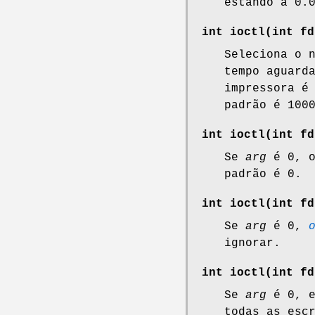
estando a 0.
int ioctl(int
fd
Seleciona o 
tempo aguard
impressora é
padrão é 100
int ioctl(int
fd
Se
arg
é 0, o
padrão é 0.
int ioctl(int
fd
Se
arg
é 0,
ignorar.
int ioctl(int
fd
Se
arg
é 0, e
todas as esc