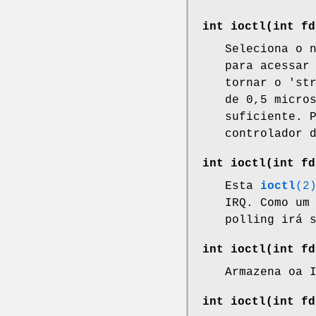
int ioctl(int
fd
Seleciona o 
para acessar
tornar o 'st
de 0,5 micro
suficiente. 
controlador 
int ioctl(int
fd
Esta
ioctl
(2
IRQ. Como um
polling irá 
int ioctl(int
fd
Armazena oa 
int ioctl(int
fd