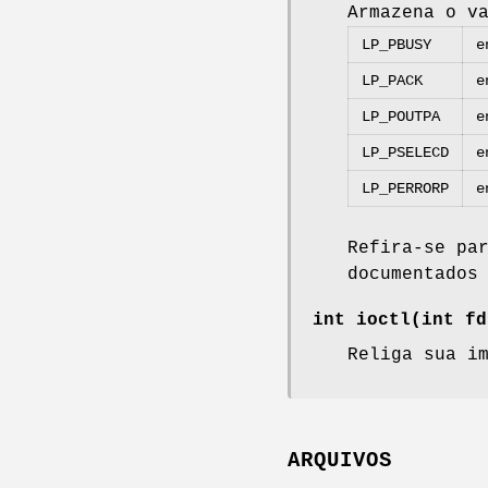
Armazena o v
LP_PBUSY
e
LP_PACK
e
LP_POUTPA
e
LP_PSELECD
e
LP_PERRORP
e
Refira-se pa
documentados
int ioctl(int
fd
Religa sua i
ARQUIVOS