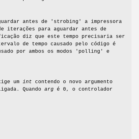
guardar antes de 'strobing' a impressora
de iterações para aguardar antes de
ficação diz que este tempo precisaria ser
tervalo de tempo causado pelo código é
usado por ambos os modos 'polling' e
exige um
int
contendo o novo argumento
eligada. Quando
arg
é 0, o controlador