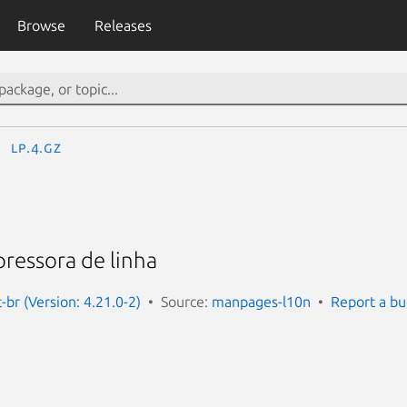
Browse
Releases
lp.4.gz
pressora de linha
br (Version: 4.21.0-2)
Source:
manpages-l10n
Report a b