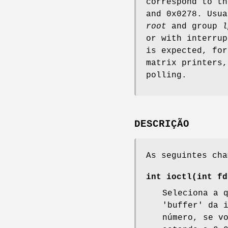
correspond to th
and 0x0278. Usua
root
and group
l
or with interrup
is expected, for
matrix printers,
polling.
DESCRIÇÃO
As seguintes ch
int ioctl(int
fd
Seleciona a 
'buffer' da 
número, se v