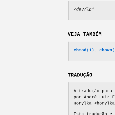
/dev/lp*
VEJA TAMBÉM
chmod
(1)
,
chown
(
TRADUÇÃO
A tradução para 
por André Luiz F
Horylka <horylka
Esta tradução é