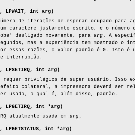
, LPWAIT, int
arg
)
número de iterações de esperar ocupado para a
 um caractere justamente escrito, e o número 
robe' desligado novamente, para
arg
. A especi
segundos, mas a experiência tem mostrado o in
Por essas razões, o valor padrão é 0. Isto é 
de interrupção.
, LPSETIRQ, int
arg
)
)
requer privilégios de super usuário. Isso 
 efeito colateral, a impressora deverá ser r
ser usado, o qual é, além disso, padrão.
, LPGETIRQ, int *
arg
)
IRQ atualmente usada em
arg
.
, LPGETSTATUS, int *
arg
)