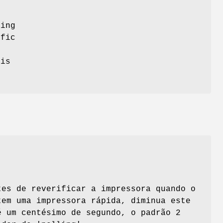
,
ling
ffic
t
 is
tes de reverificar a impressora quando o
tem uma impressora rápida, diminua este
é um centésimo de segundo, o padrão 2