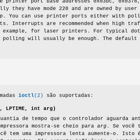
e printer port base addresses 0x03bc, 0x0378
lly they have mode 220 and are owned by user
p
. You can use printer ports either with pol
ts. Interrupts are recommended when high tra
 example, for laser printers. For typical do
 polling will usually be enough. The default
amadas
ioctl
(2)
são suportadas:
, LPTIME, int
arg
)
quantia de tempo que o controlador aguarda an
impressora mostra-se cheio para
arg
. Se você 
ocê tem uma impressora lenta aumente-o. Isto 