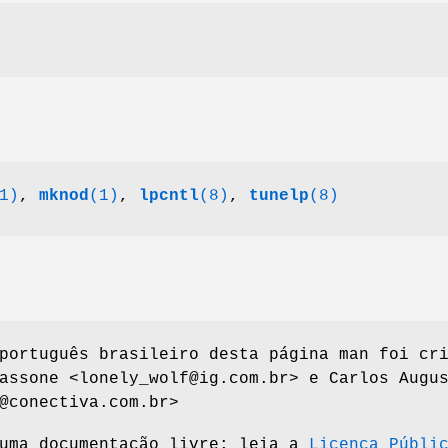
1)
,
mknod
(1)
,
lpcntl
(8)
,
tunelp
(8)
português brasileiro desta página man foi cr
assone <lonely_wolf@ig.com.br> e Carlos Augu
@conectiva.com.br>
 uma documentação livre; leia a
Licença Públi