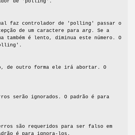
ador de 'polling'.
ual faz controlador de 'polling' passar o
cepção de um caractere para
arg
. Se a
ma também é lento, diminua este número. O
olling'.
, de outro forma ele irá abortar. O
ros serão ignorados. O padrão é para
rros são requeridos para ser falso em
adrão é para ignora-los.