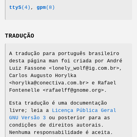
ttyS
(4)
,
gpm
(8)
TRADUÇÃO
A tradução para português brasileiro
desta página man foi criada por André
Luiz Fassone <lonely_wolf@ig.com.br>,
Carlos Augusto Horylka
<horylka@conectiva.com.br> e Rafael
Fontenelle <rafaelff@gnome.org>.
Esta tradução é uma documentação
livre; leia a
Licença Pública Geral
GNU Versão 3
ou posterior para as
condições de direitos autorais.
Nenhuma responsabilidade é aceita.