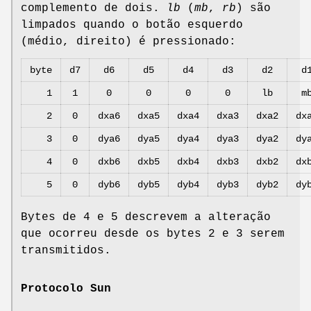
complemento de dois.
lb
(
mb
,
rb
) são
limpados quando o botão esquerdo
(médio, direito) é pressionado:
byte
d7
d6
d5
d4
d3
d2
d
1
1
0
0
0
0
lb
m
2
0
dxa6
dxa5
dxa4
dxa3
dxa2
dx
3
0
dya6
dya5
dya4
dya3
dya2
dy
4
0
dxb6
dxb5
dxb4
dxb3
dxb2
dx
5
0
dyb6
dyb5
dyb4
dyb3
dyb2
dy
Bytes de 4 e 5 descrevem a alteração
que ocorreu desde os bytes 2 e 3 serem
transmitidos.
Protocolo Sun