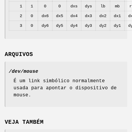
1
1
0
0
dxs
dys
lb
mb
r
2
0
dx6
dx5
dx4
dx3
dx2
dx1
d
3
0
dy6
dy5
dy4
dy3
dy2
dy1
d
ARQUIVOS
/dev/mouse
É um link simbólico normalmente
usada para apontar o dispositivo de
mouse.
VEJA TAMBÉM