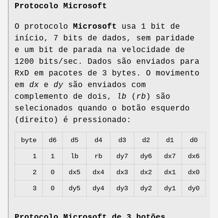
Protocolo Microsoft
O protocolo
Microsoft
usa 1 bit de
início, 7 bits de dados, sem paridade
e um bit de parada na velocidade de
1200 bits/sec. Dados são enviados para
RxD em pacotes de 3 bytes. O movimento
em
dx
e
dy
são enviados com
complemento de dois,
lb
(
rb
) são
selecionados quando o botão esquerdo
(direito) é pressionado:
byte
d6
d5
d4
d3
d2
d1
d0
1
1
lb
rb
dy7
dy6
dx7
dx6
2
0
dx5
dx4
dx3
dx2
dx1
dx0
3
0
dy5
dy4
dy3
dy2
dy1
dy0
Protocolo Microsoft de 3 botões