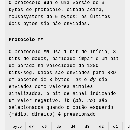
O protocolo
Sun
é uma versão de 3
bytes do protocolo, citado acima,
Mousesystems de 5 bytes: os últimos
dois bytes são não enviados.
Protocolo MM
O protocolo
MM
usa 1 bit de início, 8
bits de dados, paridade ímpar e um bit
de parada na velocidade de 1200
bits/seg. Dados são enviados para RxD
em pacotes de 3 bytes.
dx
e
dy
são
enviados como valores simples
sinalizados, o bit de sinal indicando
um valor negativo.
lb
(
mb
,
rb
) são
selecionados quando o botão esquerdo
(médio, direito) é pressionado:
byte
d7
d6
d5
d4
d3
d2
d1
d