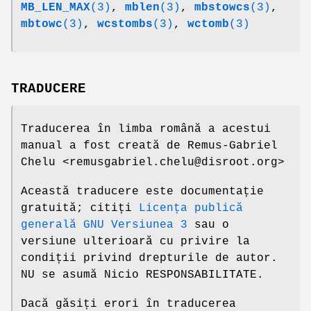
MB_LEN_MAX
(3)
,
mblen
(3)
,
mbstowcs
(3)
,
mbtowc
(3)
,
wcstombs
(3)
,
wctomb
(3)
TRADUCERE
Traducerea în limba română a acestui
manual a fost creată de Remus-Gabriel
Chelu <remusgabriel.chelu@disroot.org>
Această traducere este documentație
gratuită; citiți
Licența publică
generală GNU Versiunea 3
sau o
versiune ulterioară cu privire la
condiții privind drepturile de autor.
NU se asumă Nicio RESPONSABILITATE.
Dacă găsiți erori în traducerea