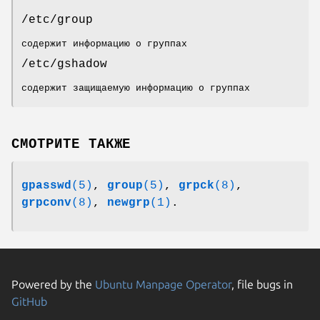
/etc/group
содержит информацию о группах
/etc/gshadow
содержит защищаемую информацию о группах
СМОТРИТЕ ТАКЖЕ
gpasswd
(5)
,
group
(5)
,
grpck
(8)
,
grpconv
(8)
,
newgrp
(1)
.
Powered by the
Ubuntu Manpage Operator
, file bugs in
GitHub