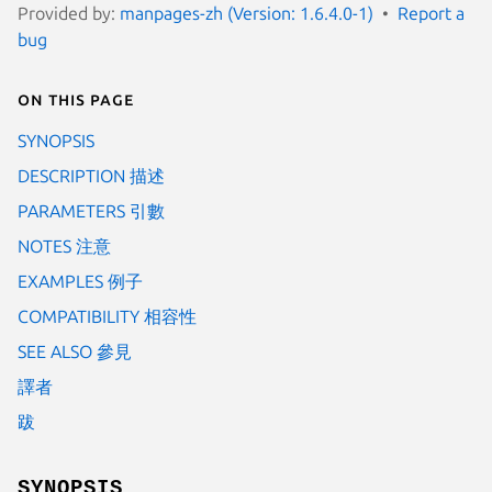
Provided by:
manpages-zh (Version: 1.6.4.0-1)
Report a
bug
On this page
SYNOPSIS
DESCRIPTION 描述
PARAMETERS 引數
NOTES 注意
EXAMPLES 例子
COMPATIBILITY 相容性
SEE ALSO 參見
譯者
跋
SYNOPSIS