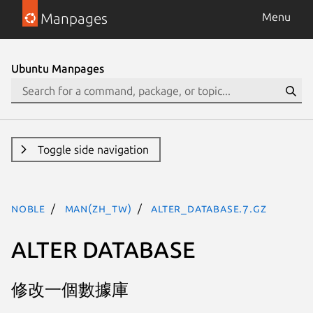
Manpages
Menu
Ubuntu Manpages
Toggle side navigation
noble
man(zh_TW)
alter_database.7.gz
ALTER DATABASE
修改一個數據庫