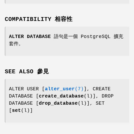
COMPATIBILITY 相容性
ALTER DATABASE
語句是一個 PostgreSQL 擴充
套件。
SEE ALSO 參見
ALTER USER [
alter_user
(7)
], CREATE
DATABASE [
create_database
(l)], DROP
DATABASE [
drop_database
(l)], SET
[
set
(l)]