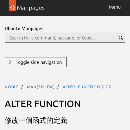
Manpages
Menu
Ubuntu Manpages
Toggle side navigation
noble
man(zh_TW)
alter_function.7.gz
ALTER FUNCTION
修改一個函式的定義