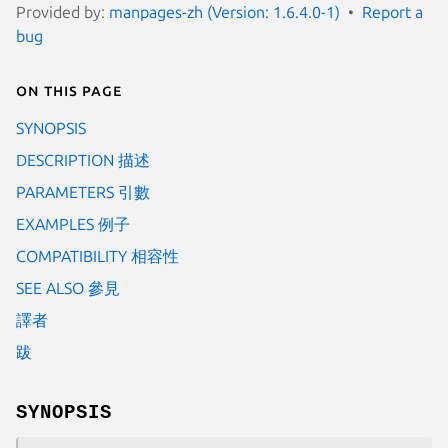
Provided by:
manpages-zh (Version: 1.6.4.0-1)
Report a
bug
On this page
SYNOPSIS
DESCRIPTION 描述
PARAMETERS 引數
EXAMPLES 例子
COMPATIBILITY 相容性
SEE ALSO 參見
譯者
跋
SYNOPSIS