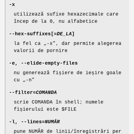
-x
utilizează sufixe hexazecimale care
încep de la 0, nu alfabetice
--hex-suffixes
[=
DE_LA
]
la fel ca „-x”, dar permite alegerea
valorii de pornire
-e
,
--elide-empty-files
nu generează fișiere de ieșire goale
cu „-n”
--filter
=
COMANDA
scrie COMANDA în shell; numele
fișierului este $FILE
-l
,
--lines
=
NUMĂR
pune NUMĂR de linii/înregistrări per