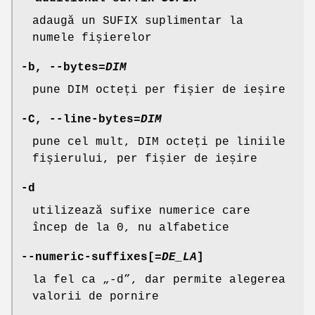
adaugă un SUFIX suplimentar la
numele fișierelor
-b
,
--bytes
=
DIM
pune DIM octeți per fișier de ieșire
-C
,
--line-bytes
=
DIM
pune cel mult, DIM octeți pe liniile
fișierului, per fișier de ieșire
-d
utilizează sufixe numerice care
încep de la 0, nu alfabetice
--numeric-suffixes
[=
DE_LA
]
la fel ca „-d”, dar permite alegerea
valorii de pornire