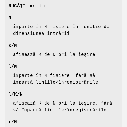
BUCĂȚI pot fi:
N
împarte în N fișiere în funcție de
dimensiunea intrării
K/N
afișează K de N ori la ieșire
l/N
împarte în N fișiere, fără să
împartă liniile/înregistrările
l/K/N
afișează K de N ori la ieșire, fără
să împartă liniile/înregistrările
r/N