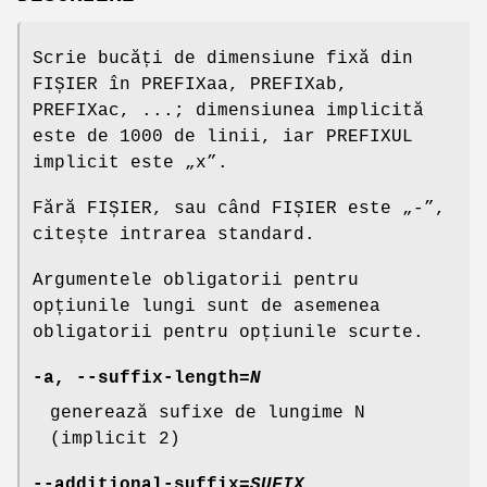
Scrie bucăți de dimensiune fixă din
FIȘIER în PREFIXaa, PREFIXab,
PREFIXac, ...; dimensiunea implicită
este de 1000 de linii, iar PREFIXUL
implicit este „x”.
Fără FIȘIER, sau când FIȘIER este „-”,
citește intrarea standard.
Argumentele obligatorii pentru
opțiunile lungi sunt de asemenea
obligatorii pentru opțiunile scurte.
-a
,
--suffix-length
=
N
generează sufixe de lungime N
(implicit 2)
--additional-suffix
=
SUFIX