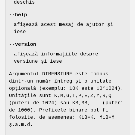
deschis
--help
afișează acest mesaj de ajutor și
iese
--version
afișează informațiile despre
versiune și iese
Argumentul DIMENSIUNE este compus
dintr-un număr întreg și o unitate
opțională (exemplu: 10K este 10*1024).
Unitățile sunt K,M,G,T,P,E,Z,Y,R,Q
(puteri de 1024) sau KB,MB,... (puteri
de 1000). Prefixele binare pot fi
folosite, de asemenea: KiB=K, MiB=M
ș.a.m.d.