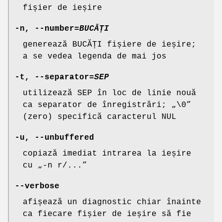
fișier de ieșire
-n
,
--number
=
BUCĂȚI
generează BUCĂȚI fișiere de ieșire;
a se vedea legenda de mai jos
-t
,
--separator
=
SEP
utilizează SEP în loc de linie nouă
ca separator de înregistrări; „\0”
(zero) specifică caracterul NUL
-u
,
--unbuffered
copiază imediat intrarea la ieșire
cu „-n r/...”
--verbose
afișează un diagnostic chiar înainte
ca fiecare fișier de ieșire să fie