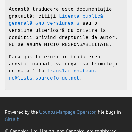
Această traducere este documentație
gratuită; citiți
Licența publică
generală GNU Versiunea 3
sau o
versiune ulterioară cu privire la
condiții privind drepturile de autor.
NU se asumă NICIO RESPONSABILITATE.
Dacă găsiți erori în traducerea
acestui manual, vă rugăm să trimiteți
un e-mail la
translation-team-
ro@lists.sourceforge.net
.
Powered by the
Ubuntu Manpage Operator
, file bugs in
GitHub
© Canonical Ltd. Ubuntu and Canonical are registered