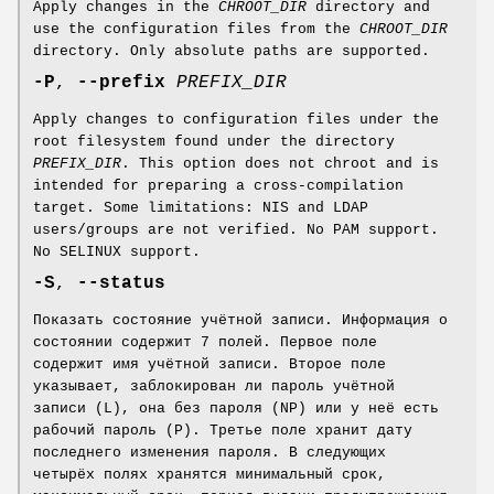
Apply changes in the
CHROOT_DIR
directory and
use the configuration files from the
CHROOT_DIR
directory. Only absolute paths are supported.
-P
,
--prefix
PREFIX_DIR
Apply changes to configuration files under the
root filesystem found under the directory
PREFIX_DIR
. This option does not chroot and is
intended for preparing a cross-compilation
target. Some limitations: NIS and LDAP
users/groups are not verified. No PAM support.
No SELINUX support.
-S
,
--status
Показать состояние учётной записи. Информация о
состоянии содержит 7 полей. Первое поле
содержит имя учётной записи. Второе поле
указывает, заблокирован ли пароль учётной
записи (L), она без пароля (NP) или у неё есть
рабочий пароль (P). Третье поле хранит дату
последнего изменения пароля. В следующих
четырёх полях хранятся минимальный срок,