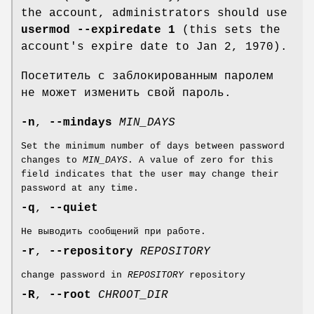
the account, administrators should use
usermod --expiredate 1
(this sets the
account's expire date to Jan 2, 1970).
Посетитель с заблокированным паролем
не может изменить свой пароль.
-n
,
--mindays
MIN_DAYS
Set the minimum number of days between password
changes to
MIN_DAYS
. A value of zero for this
field indicates that the user may change their
password at any time.
-q
,
--quiet
Не выводить сообщений при работе.
-r
,
--repository
REPOSITORY
change password in
REPOSITORY
repository
-R
,
--root
CHROOT_DIR