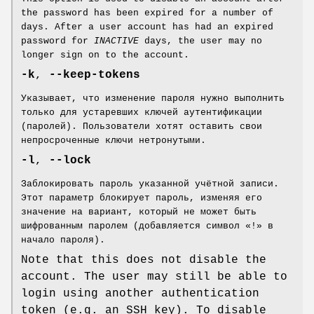
the password has been expired for a number of
days. After a user account has had an expired
password for
INACTIVE
days, the user may no
longer sign on to the account.
-k
,
--keep-tokens
Указывает, что изменение пароля нужно выполнить
только для устаревших ключей аутентификации
(паролей). Пользователи хотят оставить свои
непросроченные ключи нетронутыми.
-l
,
--lock
Заблокировать пароль указанной учётной записи.
Этот параметр блокирует пароль, изменяя его
значение на вариант, который не может быть
шифрованным паролем (добавляется символ «!» в
начало пароля).
Note that this does not disable the
account. The user may still be able to
login using another authentication
token (e.g. an SSH key). To disable