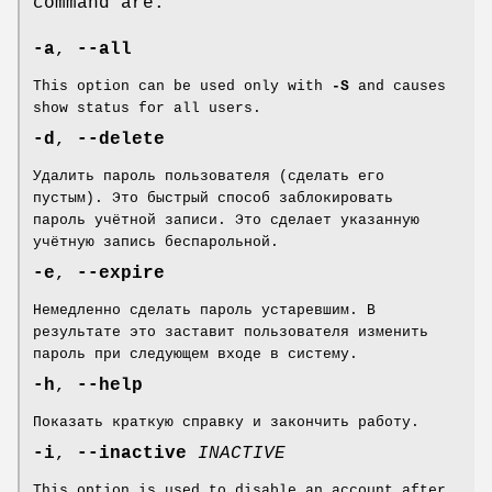
command are:
-a
,
--all
This option can be used only with
-S
and causes
show status for all users.
-d
,
--delete
Удалить пароль пользователя (сделать его
пустым). Это быстрый способ заблокировать
пароль учётной записи. Это сделает указанную
учётную запись беспарольной.
-e
,
--expire
Немедленно сделать пароль устаревшим. В
результате это заставит пользователя изменить
пароль при следующем входе в систему.
-h
,
--help
Показать краткую справку и закончить работу.
-i
,
--inactive
INACTIVE
This option is used to disable an account after