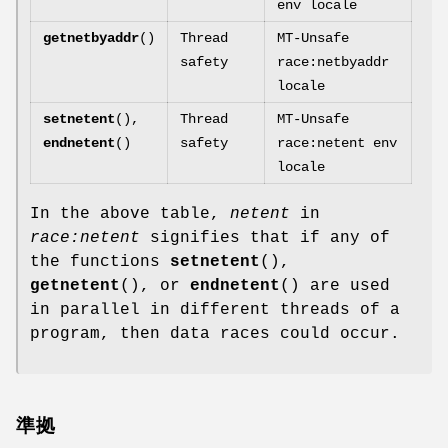
env locale
getnetbyaddr
()
Thread
MT-Unsafe
safety
race:netbyaddr
locale
setnetent
(),
Thread
MT-Unsafe
endnetent
()
safety
race:netent env
locale
In the above table,
netent
in
race:netent
signifies that if any of
the functions
setnetent
(),
getnetent
(), or
endnetent
() are used
in parallel in different threads of a
program, then data races could occur.
準拠