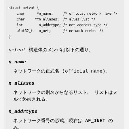
struct netent {

    char      *n_name;     /* official network name */

    char     **n_aliases;  /* alias list */

    int        n_addrtype; /* net address type */

    uint32_t   n_net;      /* network number */

netent
構造体のメンバは以下の通り。
n_name
ネットワークの正式名 (official name)。
n_aliases
ネットワークの別名からなるリスト。 リストはヌ
ルで終端される。
n_addrtype
ネットワーク番号の形式。現在は
AF_INET
の
み。