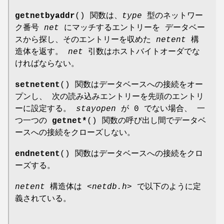
getnetbyaddr
() 関数は、
type
型のネットワー
ク番号
net
にマッチするエントリーを データベー
スから探し、そのエントリーを収めた
netent
構
造体を返す。
net
引数はホストバイトオーダでな
ければならない。
setnetent
() 関数はデータベースへの接続をオー
プンし、 次の読み込みエントリーを先頭のエントリ
ーに設定する。
stayopen
が 0 でない場合、 一
つ一つの
getnet*
() 関数の呼び出し間でデータベ
ースへの接続をクローズしない。
endnetent
() 関数はデータベースへの接続をクロ
ーズする。
netent
構造体は
<netdb.h>
で以下のように定
義されている。