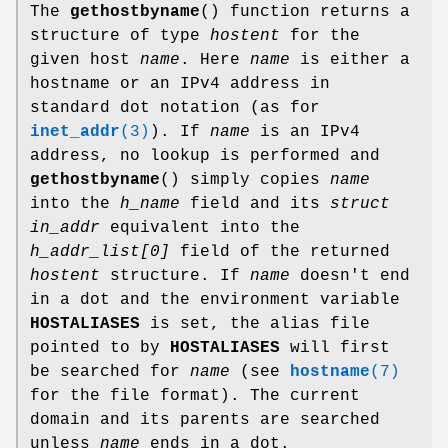
The
gethostbyname
() function returns a
structure of type
hostent
for the
given host
name
. Here
name
is either a
hostname or an IPv4 address in
standard dot notation (as for
inet_addr
(3)
). If
name
is an IPv4
address, no lookup is performed and
gethostbyname
() simply copies
name
into the
h_name
field and its
struct
in_addr
equivalent into the
h_addr_list[0]
field of the returned
hostent
structure. If
name
doesn't end
in a dot and the environment variable
HOSTALIASES
is set, the alias file
pointed to by
HOSTALIASES
will first
be searched for
name
(see
hostname
(7)
for the file format). The current
domain and its parents are searched
unless
name
ends in a dot.