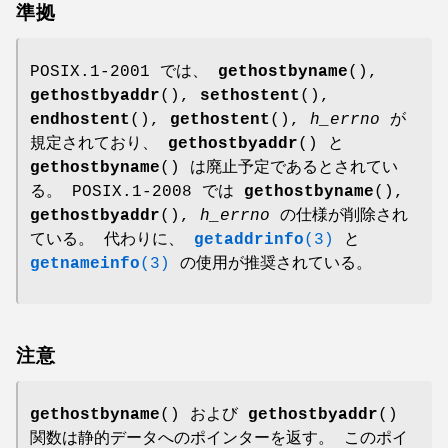
準拠
POSIX.1-2001 では、
gethostbyname
(),
gethostbyaddr
(),
sethostent
(),
endhostent
(),
gethostent
(),
h_errno
が
規定されており、
gethostbyaddr
() と
gethostbyname
() は廃止予定であるとされてい
る。 POSIX.1-2008 では
gethostbyname
(),
gethostbyaddr
(),
h_errno
の仕様が削除され
ている。 代わりに、
getaddrinfo
(3)
と
getnameinfo
(3)
の使用が推奨されている。
注意
gethostbyname
() および
gethostbyaddr
()
関数は静的データへのポインターを返す。 このポイ