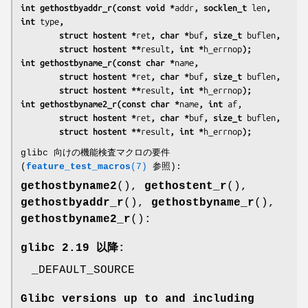
int gethostbyaddr_r(const void *
addr
, socklen_t 
len
, 
int 
type
,
        struct hostent *
ret
, char *
buf
, size_t 
buflen
,
        struct hostent **
result
, int *
h_errnop
);
int gethostbyname_r(const char *
name
,
        struct hostent *
ret
, char *
buf
, size_t 
buflen
,
        struct hostent **
result
, int *
h_errnop
);
int gethostbyname2_r(const char *
name
, int 
af,
        struct hostent *
ret
, char *
buf
, size_t 
buflen
,
        struct hostent **
result
, int *
h_errnop
);
glibc 向けの機能検査マクロの要件
(
feature_test_macros
(7)
参照):
gethostbyname2
(),
gethostent_r
(),
gethostbyaddr_r
(),
gethostbyname_r
(),
gethostbyname2_r
():
glibc 2.19 以降:
_DEFAULT_SOURCE
Glibc versions up to and including