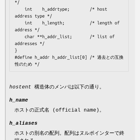
*/

    int    h_addrtype;        /* host 
address type */

    int    h_length;          /* length of 
address */

    char **h_addr_list;       /* list of 
addresses */

}

#define h_addr h_addr_list[0] /* 過去との互換
hostent
構造体のメンバは以下の通り。
h_name
ホストの正式名 (official name)。
h_aliases
ホストの別名の配列。配列はヌルポインターで終