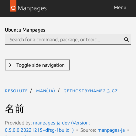
Manpages
Menu
Ubuntu Manpages
Toggle side navigation
resolute
man(ja)
gethostbyname2.3.gz
名前
Provided by:
manpages-ja-dev (Version:
0.5.0.0.20221215+dfsg-1build1)
Source:
manpages-ja