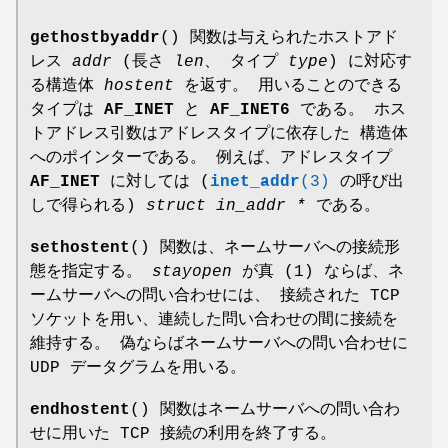
gethostbyaddr
() 関数は与えられたホストアド
レス
addr
(長さ
len
、 タイプ
type
) に対応す
る構造体
hostent
を返す。 用いることのできる
タイプは
AF_INET
と
AF_INET6
である。 ホス
トアドレス引数はアドレスタイプに依存した 構造体
へのポインターである。 例えば、アドレスタイプ
AF_INET
に対しては (
inet_addr
(3)
の呼び出
しで得られる)
struct in_addr *
である。
sethostent
() 関数は、ネームサーバへの接続形
態を指定する。
stayopen
が真 (1) ならば、ネ
ームサーバへの問い合わせには、 接続された TCP
ソケットを用い、連続した問い合わせの間に接続を
維持する。 偽ならばネームサーバへの問い合わせに
UDP データグラムを用いる。
endhostent
() 関数はネームサーバへの問い合わ
せに用いた TCP 接続の利用を終了する。