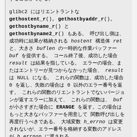
glibc2 にはリエントラントな
gethostent_r
(),
gethostbyaddr_r
(),
gethostbyname_r
() と
gethostbyname2_r
() もある。 呼び出し側は、
成功時に結果が格納される
hostent
構造体
ret
と、大きさ
buflen
の一時的な作業バッファー
buf
を提供する。 コール終了後、成功した場合
result
は結果を指している。 エラーの場合、ま
たはエントリーが見つからなかった場合、
result
は NULL になる。 これらの関数は、成功した場合
0 を返し、失敗の場合は 0 以外のエラー番号を返
す。 これらの関数のリエントラントでないバージョ
ンが返すエラーに加えて、 これらの関数は、
buf
が小さすぎた場合に
ERANGE
を返す。この場合は
もっと大きなバッファーを用意して 関数呼び出しを
再度行うべきである。 大域変数
h_errno
は変更
されないが、エラー番号を格納する変数のアドレス
が
h_errnop
に渡される。