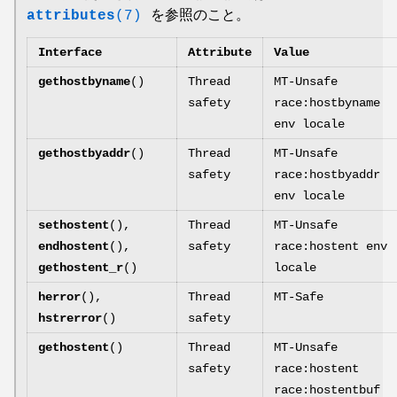
attributes
(7)
を参照のこと。
Interface
Attribute
Value
gethostbyname
()
Thread
MT-Unsafe
safety
race:hostbyname
env locale
gethostbyaddr
()
Thread
MT-Unsafe
safety
race:hostbyaddr
env locale
sethostent
(),
Thread
MT-Unsafe
endhostent
(),
safety
race:hostent env
gethostent_r
()
locale
herror
(),
Thread
MT-Safe
hstrerror
()
safety
gethostent
()
Thread
MT-Unsafe
safety
race:hostent
race:hostentbuf