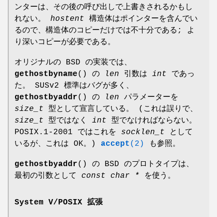
ンターは、その後の呼び出しで上書きされるかもし
れない。
hostent
構造体はポインターを含んでい
るので、構造体のコピーだけでは不十分である; よ
り深いコピーが必要である。
オリジナルの BSD の実装では、
gethostbyname
() の
len
引数は
int
であっ
た。 SUSv2 標準はバグが多く、
gethostbyaddr
() の
len
パラメーターを
size_t
型として宣言している。 (これは誤りで、
size_t
型ではなく
int
型でなければならない。
POSIX.1-2001 ではこれを
socklen_t
として
いるが、これは OK。)
accept
(2)
も参照。
gethostbyaddr
() の BSD のプロトタイプは、
最初の引数として
const char *
を使う。
System V/POSIX 拡張