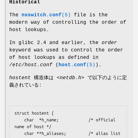
Historical
The
nsswitch.conf
(5)
file is the
modern way of controlling the order of
host lookups.
In glibc 2.4 and earlier, the
order
keyword was used to control the order
of host lookups as defined in
/etc/host.conf
(
host.conf
(5)
).
hostent
構造体は
<netdb.h>
で以下のように定
義されている:
struct hostent {

    char  *h_name;            /* official 
name of host */

    char **h_aliases;         /* alias list 