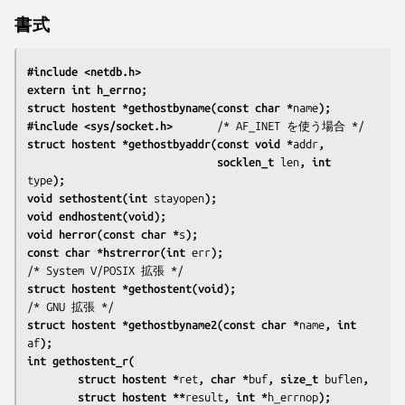
書式
#include <netdb.h>
extern int h_errno;
struct hostent *gethostbyname(const char *
name
);
#include <sys/socket.h>
struct hostent *gethostbyaddr(const void *
addr
,
                              socklen_t 
len
, int 
type
);
void sethostent(int 
stayopen
);
void endhostent(void);
void herror(const char *
s
);
const char *hstrerror(int 
err
);
struct hostent *gethostent(void);
struct hostent *gethostbyname2(const char *
name
, int 
af
);
int gethostent_r(
        struct hostent *
ret
, char *
buf
, size_t 
buflen
,
        struct hostent **
result
, int *
h_errnop
);