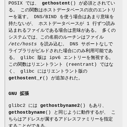
POSIX では、
gethostent
() が必須とされてい
る。 この関数はホストデータベースの次のエントリ
ーを返す。 DNS/BIND を使う場合はあまり意味を
持たないが、 ホストデータベースが 1 行ずつ読み
込まれるファイルである場合は意味がある。 多くの
システムでは、この名前のルーチンはファイル
/etc/hosts
を読み込む。 DNS サポートなしで
ライブラリがビルドされた場合にのみ利用可能であ
る。 glibc 版は ipv6 エントリーを無視する。
この関数はリエントラント (reentrant) ではな
く、 glibc にはリエントラント版の
gethostent_r
() が追加された。
GNU 拡張
glibc2 には
gethostbyname2
() もあり、
gethostbyname
() と同じように動作するが、 こ
ちらはアドレスが属するアドレスファミリーを指定
することができる。