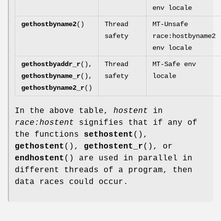
env locale
gethostbyname2
()
Thread
MT-Unsafe
safety
race:hostbyname2
env locale
gethostbyaddr_r
(),
Thread
MT-Safe env
gethostbyname_r
(),
safety
locale
gethostbyname2_r
()
In the above table,
hostent
in
race:hostent
signifies that if any of
the functions
sethostent
(),
gethostent
(),
gethostent_r
(), or
endhostent
() are used in parallel in
different threads of a program, then
data races could occur.