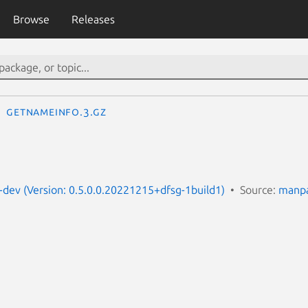
Browse
Releases
getnameinfo.3.gz
dev (Version: 0.5.0.0.20221215+dfsg-1build1)
Source:
manpa