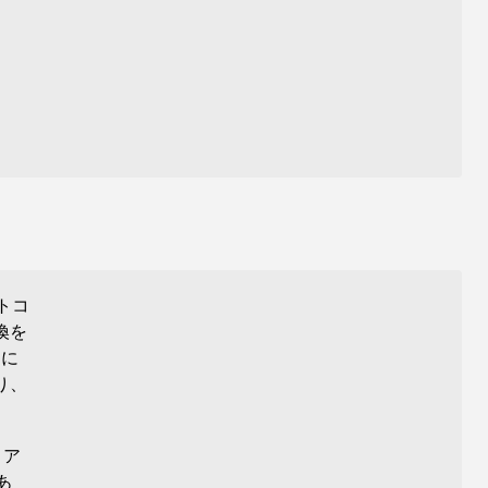
トコ
換を
に
り、
トア
あ