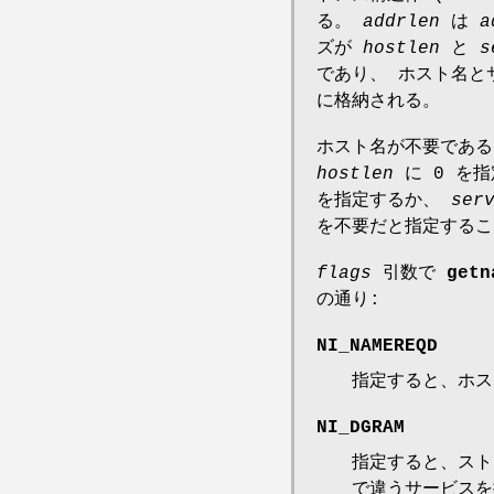
る。
addrlen
は
a
ズが
hostlen
と
s
であり、 ホスト名と
に格納される。
ホスト名が不要であ
hostlen
に 0 を
を指定するか、
ser
を不要だと指定するこ
flags
引数で
getn
の通り:
NI_NAMEREQD
指定すると、ホス
NI_DGRAM
指定すると、ストリ
で違うサービスを提