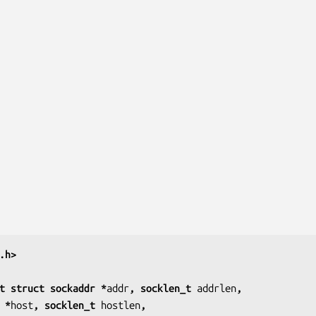
.h>
t struct sockaddr *
addr
, socklen_t 
addrlen
,
 char *
host
, socklen_t 
hostlen
,