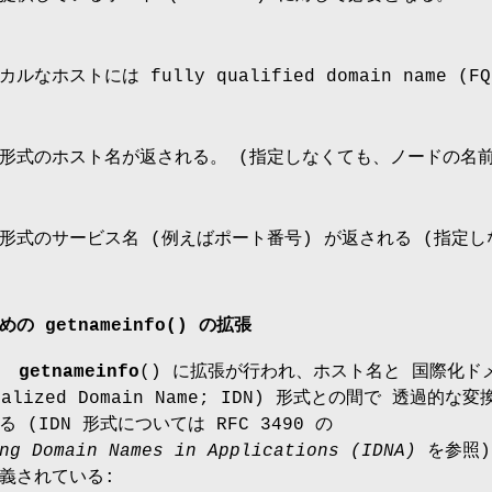
なホストには fully qualified domain name 
形式のホスト名が返される。 (指定しなくても、ノードの名
形式のサービス名 (例えばポート番号) が返される (指定
。
 getnameinfo() の拡張
ら、
getnameinfo
() に拡張が行われ、ホスト名と 国際化ド
onalized Domain Name; IDN) 形式との間で 透過的な変
(IDN 形式については RFC 3490 の
ng Domain Names in Applications (IDNA)
を参照)
義されている: