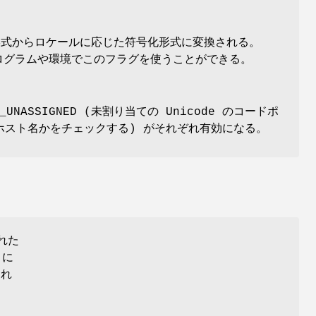
形式からロケールに応じた符号化形式に変換される。
プログラムや環境でこのフラグを使うことができる。
NASSIGNED (未割り当ての Unicode のコードポ
3 準拠のホスト名かをチェックする) がそれぞれ有効になる。
れた
うに
され