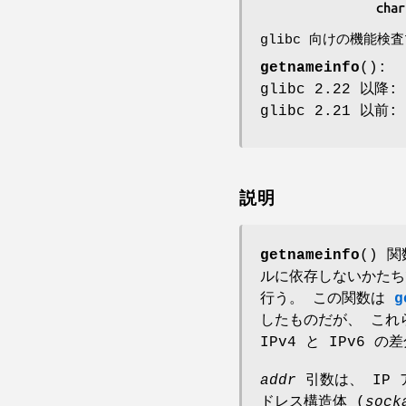
               
glibc 向けの機能検
getnameinfo
():
glibc 2.22 以降: 
glibc 2.21 以前: 
説明
getnameinfo
() 
ルに依存しないかたち
行う。 この関数は
g
したものだが、 こ
IPv4 と IPv6
addr
引数は、 IP
ドレス構造体 (
sock