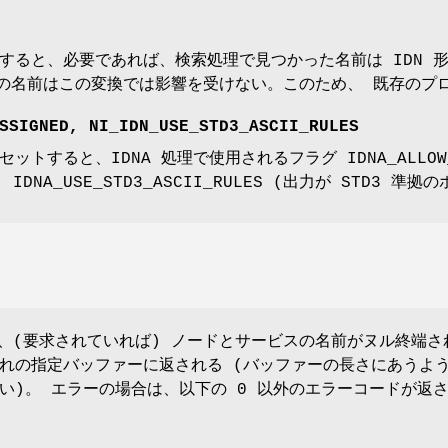
すると、必要であれば、検索処理で見つかった名前は IDN 
だけの名前はこの変換では影響を受けない。このため、 既存の
SSIGNED
,
NI_IDN_USE_STD3_ASCII_RULES
ットすると、IDNA 処理で使用されるフラグ IDNA_ALLOW_U
 IDNA_USE_STD3_ASCII_RULES (出力が STD
り、(要求されていれば) ノードとサービスの名前がヌル終端さ
れの指定バッファーに返される (バッファーの長さにあうよ
い)。 エラーの場合は、以下の 0 以外のエラーコードが返