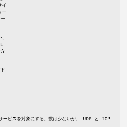
サイ
ター
ァー
か、
L
両方
以下
サービスを対象にする。数は少ないが、 UDP と TCP