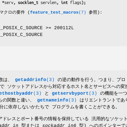
 char *
serv
, socklen_t 
servlen
, int 
flags
);
査マクロの要件 (
feature_test_macros
(7)
参照):
_POSIX_C_SOURCE >= 200112L
_POSIX_C_SOURCE
関数は、
getaddrinfo
(3)
の逆の動作を行う。つまり、プロ
で ソケットアドレスから対応するホスト名とサービスへの変
ethostbyaddr
(3)
と
getservbyport
(3)
の機能を一つ
れらの関数と違い、
getnameinfo
(3)
はリエントラントであ
 の差分に依存しないかたちで プログラムを書くことができる。
 アドレスとポート番号の情報を保持している 汎用的なソケッ
addr_in
型または
sockaddr_in6
型) へのポインターで