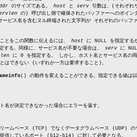
ddr
のサイズである。
host
と
serv
引数は、(それぞれ
ervlen
の) 呼び出し側で確保されたバッファーへのポイン
サービス名を含むヌル終端された文字列が それぞれのバッフ
ることをこの関数に伝えるには、
host
に NULL を指定する
指定する。同様に、サービス名が不要な場合は、
serv
に NUL
vlen
に 0 を指定する。 しかし、ホスト名とサービス名の
とはできない (いずれか一方は要求すること)。
ameinfo
() の動作を変えることができる。指定できる値は
ト名が決定できなかった場合にエラーを返す。
ームベース (TCP) でなくデータグラムベース (UDP) の
供しているポート (512–514) に対して必要となる。