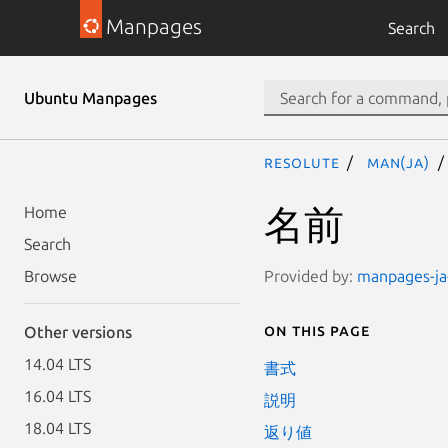
Manpages
Search
Ubuntu Manpages
resolute
man(ja)
名前
Home
Search
Provided by:
manpages-ja-
Browse
On this page
Other versions
14.04 LTS
書式
16.04 LTS
説明
18.04 LTS
返り値