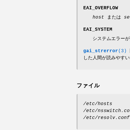
EAI_OVERFLOW
host
または
se
EAI_SYSTEM
システムエラー
gai_strerror
(3)
した人間が読みやすい
ファイル
/etc/hosts
/etc/nsswitch.co
/etc/resolv.conf