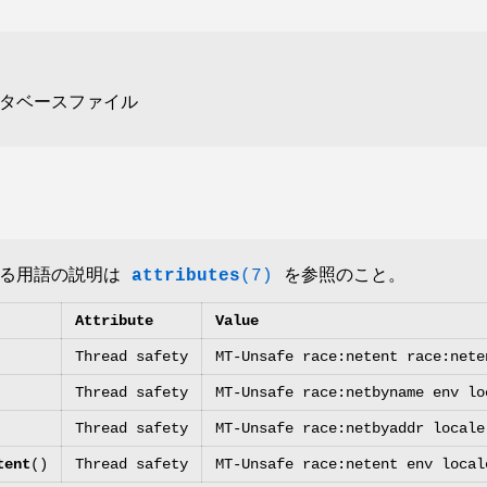
タベースファイル
いる用語の説明は
attributes
(7)
を参照のこと。
Attribute
Value
Thread safety
MT-Unsafe race:netent race:nete
Thread safety
MT-Unsafe race:netbyname env lo
Thread safety
MT-Unsafe race:netbyaddr locale
tent
()
Thread safety
MT-Unsafe race:netent env local