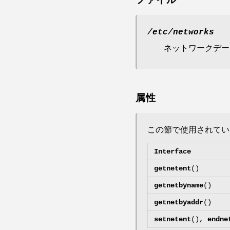
ファイル
/etc/networks
ネットワークデー
属性
この節で使用されて
Interface
getnetent
()
getnetbyname
()
getnetbyaddr
()
setnetent
(),
endne