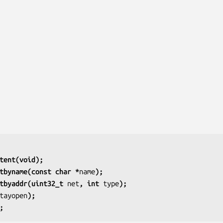
tent(void);
tbyname(const char *
name
);
tbyaddr(uint32_t 
net
, int 
type
);
tayopen
);
;