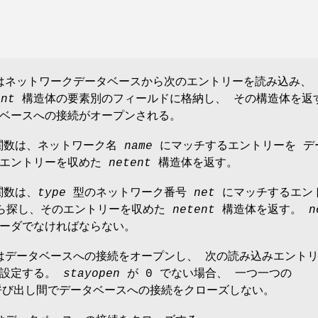
数はネットワークデータベースから次のエントリーを読み込み、
ent
構造体の要素別のフィールドに格納し、 その構造体を返
ベースへの接続がオープンされる。
 関数は、ネットワーク名
name
にマッチするエントリーを デ
のエントリーを収めた
netent
構造体を返す。
関数は、
type
型のネットワーク番号
net
にマッチするエン
から探し、そのエントリーを収めた
netent
構造体を返す。
n
ーダでなければならない。
数はデータベースへの接続をオープンし、 次の読み込みエント
に設定する。
stayopen
が 0 でない場合、 一つ一つの
の呼び出し間でデータベースへの接続をクローズしない。