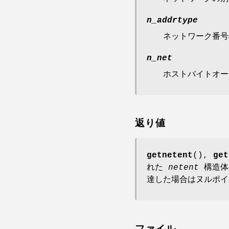
n_addrtype
ネットワーク番
n_net
ホストバイトオー
返り値
getnetent
(),
get
れた
netent
構造体
達した場合はヌルポイ