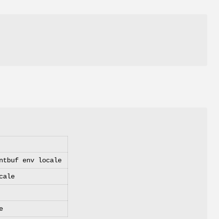
ntbuf env locale
cale
e