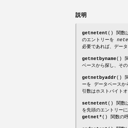
説明
getnetent
() 関
のエントリーを
net
必要であれば、データ
getnetbyname
()
ベースから探し、そ
getnetbyaddr
() 
ーを データベース
引数はホストバイトオ
setnetent
() 関
を先頭のエントリー
getnet*
() 関数