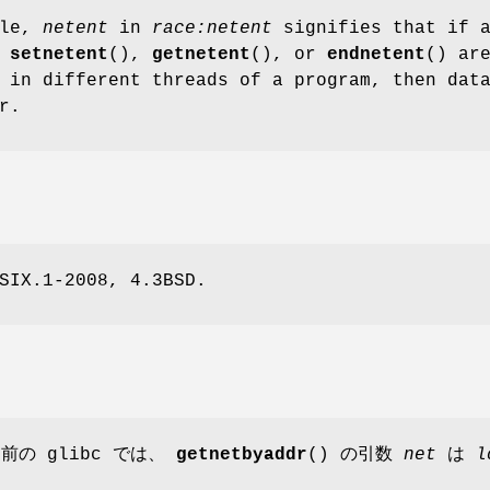
ble,
netent
in
race:netent
signifies that if 
s
setnetent
(),
getnetent
(), or
endnetent
() ar
 in different threads of a program, then dat
r.
SIX.1-2008, 4.3BSD.
前の glibc では、
getnetbyaddr
() の引数
net
は
l