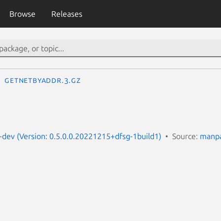
Browse
Releases
getnetbyaddr.3.gz
dev (Version: 0.5.0.0.20221215+dfsg-1build1)
Source:
manpa