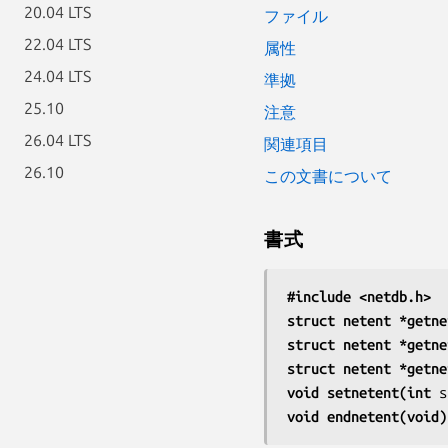
20.04 LTS
ファイル
22.04 LTS
属性
24.04 LTS
準拠
25.10
注意
26.04 LTS
関連項目
26.10
この文書について
書式
#include <netdb.h>
struct netent *getne
struct netent *getne
struct netent *getne
void setnetent(int 
s
void endnetent(void)