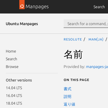
Manpages
Search
Ubuntu Manpages
resolute
man(ja)
名前
Home
Search
Provided by:
manpages-ja-
Browse
On this page
Other versions
14.04 LTS
書式
16.04 LTS
説明
18.04 LTS
返り値