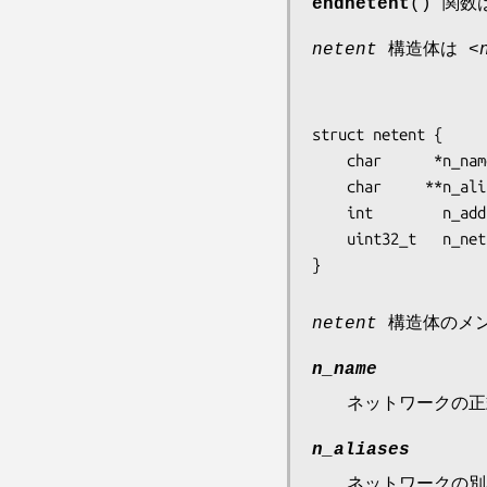
endnetent
() 関
netent
構造体は
<
struct netent {

    char      *n_name;     /* official network name */

    char     **n_aliases;  /* alias list */

    int        n_addrtype; /* net address type */

    uint32_t   n_net;      /* network number */

netent
構造体のメン
n_name
ネットワークの正式名
n_aliases
ネットワークの別