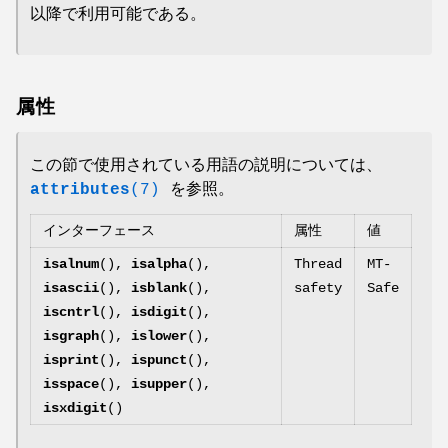
以降で利用可能である。
属性
この節で使用されている用語の説明については、
attributes
(7)
を参照。
インターフェース
属性
値
isalnum
(),
isalpha
(),
Thread
MT-
isascii
(),
isblank
(),
safety
Safe
iscntrl
(),
isdigit
(),
isgraph
(),
islower
(),
isprint
(),
ispunct
(),
isspace
(),
isupper
(),
isxdigit
()