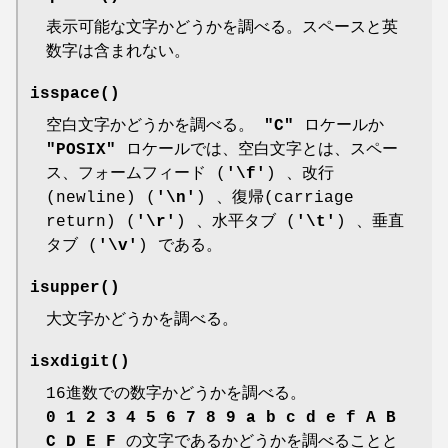
表示可能な文字かどうかを調べる。スペースと英
数字は含まれない。
isspace
()
空白文字かどうかを調べる。
"C"
ロケールか
"POSIX"
ロケールでは、空白文字とは、スペー
ス、フォームフィード (
'\f'
) 、改行
(newline) (
'\n'
) 、復帰(carriage
return) (
'\r'
) 、水平タブ (
'\t'
) 、垂直
タブ (
'\v'
) である。
isupper
()
大文字かどうかを調べる。
isxdigit
()
16進数での数字かどうかを調べる。
0 1 2 3 4 5 6 7 8 9 a b c d e f A B
C D E F
の文字であるかどうかを調べることと