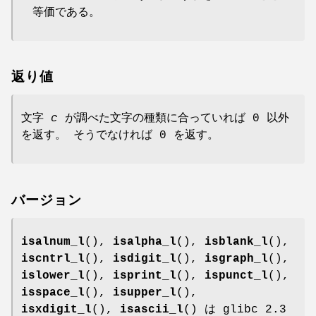
等価である。
返り値
文字
c
が調べた文字の種類に合っていれば 0 以外
を返す。 そうでなければ 0 を返す。
バージョン
isalnum_l
(),
isalpha_l
(),
isblank_l
(),
iscntrl_l
(),
isdigit_l
(),
isgraph_l
(),
islower_l
(),
isprint_l
(),
ispunct_l
(),
isspace_l
(),
isupper_l
(),
isxdigit_l
(),
isascii_l
() は glibc 2.3