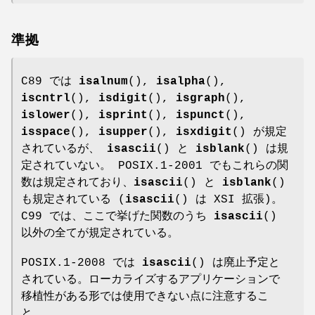
準拠
C89 では
isalnum
(),
isalpha
(),
iscntrl
(),
isdigit
(),
isgraph
(),
islower
(),
isprint
(),
ispunct
(),
isspace
(),
isupper
(),
isxdigit
() が規定
されているが、
isascii
() と
isblank
() は規
定されていない。 POSIX.1-2001 でもこれらの関
数は規定されており、
isascii
() と
isblank
()
も規定されている (
isascii
() は XSI 拡張)。
C99 では、ここで挙げた関数のうち
isascii
()
以外の全てが規定されている。
POSIX.1-2008 では
isascii
() は廃止予定と
されている。ローカライズするアプリケーションで
移植性がある形では使用できない点に注意するこ
と。