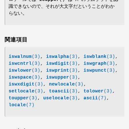
識できないので、それが大文字だということがわか
らない。
関連項目
iswalnum
(3)
,
iswalpha
(3)
,
iswblank
(3)
,
iswcntrl
(3)
,
iswdigit
(3)
,
iswgraph
(3)
,
iswlower
(3)
,
iswprint
(3)
,
iswpunct
(3)
,
iswspace
(3)
,
iswupper
(3)
,
iswxdigit
(3)
,
newlocale
(3)
,
setlocale
(3)
,
toascii
(3)
,
tolower
(3)
,
toupper
(3)
,
uselocale
(3)
,
ascii
(7)
,
locale
(7)