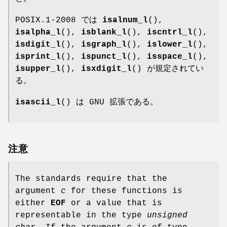
POSIX.1-2008 では
isalnum_l
(),
isalpha_l
(),
isblank_l
(),
iscntrl_l
(),
isdigit_l
(),
isgraph_l
(),
islower_l
(),
isprint_l
(),
ispunct_l
(),
isspace_l
(),
isupper_l
(),
isxdigit_l
() が規定されてい
る。
isascii_l
() は GNU 拡張である。
注意
The standards require that the
argument
c
for these functions is
either
EOF
or a value that is
representable in the type
unsigned