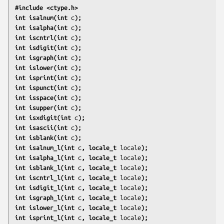
#include <ctype.h>
int isalnum(int 
c
);
int isalpha(int 
c
);
int iscntrl(int 
c
);
int isdigit(int 
c
);
int isgraph(int 
c
);
int islower(int 
c
);
int isprint(int 
c
);
int ispunct(int 
c
);
int isspace(int 
c
);
int isupper(int 
c
);
int isxdigit(int 
c
);
int isascii(int 
c
);
int isblank(int 
c
);
int isalnum_l(int 
c
, locale_t 
locale
);
int isalpha_l(int 
c
, locale_t 
locale
);
int isblank_l(int 
c
, locale_t 
locale
);
int iscntrl_l(int 
c
, locale_t 
locale
);
int isdigit_l(int 
c
, locale_t 
locale
);
int isgraph_l(int 
c
, locale_t 
locale
);
int islower_l(int 
c
, locale_t 
locale
);
int isprint_l(int 
c
, locale_t 
locale
);