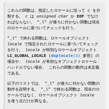
これらの関数は、指定したロケールに従って
c
を分
類する。
c
は
unsigned char
か
EOF
でなけ
ればならない。 "_l" が後ろに付かない関数は現在
のロケールに基づいてチェックを行う。
"_l" で終わる関数は、ロケールオブジェクト
locale
で指定されたロケールに基づいてチェック
を行う。
locale
が特別なロケールオブジェクト
LC_GLOBAL_LOCALE
(
duplocale
(3)
参照) の
場合や、
locale
が有効なオブジェクトロケール
ハンドルでない場合、 これらの関数の動作は未定義
である。
以下のリストでは、 "_l" が後ろに付かない関数の
動作を説明する。 "_l" で終わる関数は、現在のロ
ケールではなく、ロケールオブジェクト
locale
を使う点だけが異なる。