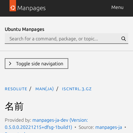
Manpages
Menu
Ubuntu Manpages
Toggle side navigation
resolute
man(ja)
iscntrl.3.gz
名前
Provided by:
manpages-ja-dev (Version:
0.5.0.0.20221215+dfsg-1build1)
Source:
manpages-ja