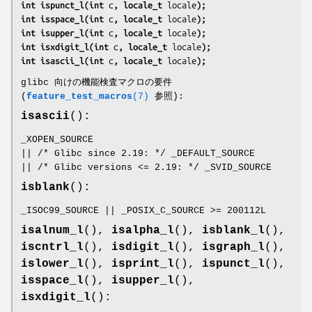
int ispunct_l(int 
c
, locale_t 
locale
);
int isspace_l(int 
c
, locale_t 
locale
);
int isupper_l(int 
c
, locale_t 
locale
);
int isxdigit_l(int 
c
, locale_t 
locale
);
int isascii_l(int 
c
, locale_t 
locale
);
glibc 向けの機能検査マクロの要件
(
feature_test_macros
(7)
参照):
isascii
():
_XOPEN_SOURCE
|| /* Glibc since 2.19: */ _DEFAULT_SOURCE
|| /* Glibc versions <= 2.19: */ _SVID_SOURCE
isblank
():
_ISOC99_SOURCE || _POSIX_C_SOURCE >= 200112L
isalnum_l
(),
isalpha_l
(),
isblank_l
(),
iscntrl_l
(),
isdigit_l
(),
isgraph_l
(),
islower_l
(),
isprint_l
(),
ispunct_l
(),
isspace_l
(),
isupper_l
(),
isxdigit_l
():