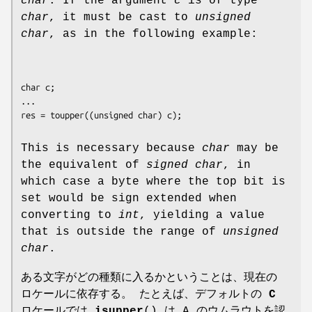
char
. If the argument
c
is of type
char
, it must be cast to
unsigned
char
, as in the following example:
char c;

...

This is necessary because
char
may be
the equivalent of
signed char
, in
which case a byte where the top bit is
set would be sign extended when
converting to
int
, yielding a value
that is outside the range of
unsigned
char
.
ある文字がどの種類に入るかということは、現在の
ロケールに依存する。 たとえば、デフォルトの
C
ロケールでは
isupper
() は A のウムラウトを認