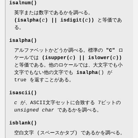
isalnum
()
英字または数字であるかを調べる。
(isalpha(
c
) || isdigit(
c
))
と等価であ
る。
isalpha
()
アルファベットかどうか調べる。標準の
"C"
ロ
ケールでは
(isupper(
c
) || islower(
c
))
と等価である。他のロケールでは、大文字でも小
文字でもない他の文字でも
isalpha
() が
true を返すことがある。
isascii
()
c
が、ASCII文字セットに合致する 7ビットの
unsigned char
であるかを調べる。
isblank
()
空白文字 (スペースかタブ) であるかを調べる。