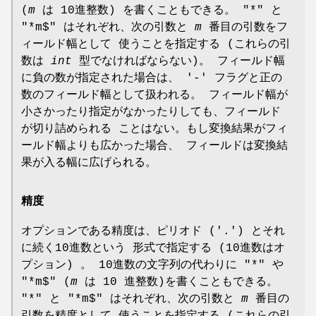
(
m
は 10進整数) を書くこともできる。 "*" と
"*m$" はそれぞれ、次の引数と
m
番目の引数をフ
ィールド幅として 使うことを指定する (これらの引
数は
int
型でなければならない)。 フィールド幅
に負の数が指定された場合は、 '-' フラグと正の
数のフィールド幅として扱われる。 フィールド幅が
小さかったり指定がなかったりしても、フィールド
が切り詰められる ことはない。もし変換結果がフィ
ールド幅よりも広かった場合、 フィールドは変換結
果が入る幅に広げられる。
精度
オプションである精度は、ピリオド ('.') とそれ
に続く10進数という 形式で指定する (10進数はオ
プション) 。 10進数の文字列の代わりに "*" や
"*m$" (
m
は 10 進整数)を書くこともできる。
"*" と "*m$" はそれぞれ、次の引数と
m
番目の