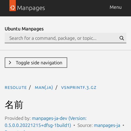
Manpages
Menu
Ubuntu Manpages
Toggle side navigation
resolute
man(ja)
vsnprintf.3.gz
名前
Provided by:
manpages-ja-dev (Version:
0.5.0.0.20221215+dfsg-1build1)
Source:
manpages-ja