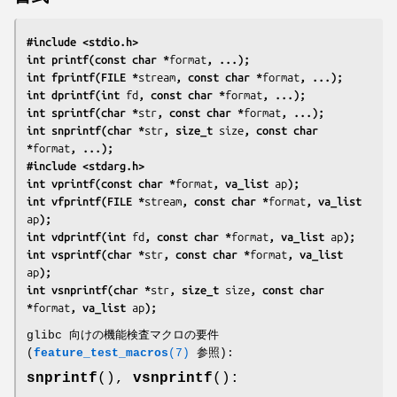
#include <stdio.h>
int printf(const char *
format
, ...);
int fprintf(FILE *
stream
, const char *
format
, ...);
int dprintf(int 
fd
, const char *
format
, ...);
int sprintf(char *
str
, const char *
format
, ...);
int snprintf(char *
str
, size_t 
size
, const char 
*
format
, ...);
#include <stdarg.h>
int vprintf(const char *
format
, va_list 
ap
);
int vfprintf(FILE *
stream
, const char *
format
, va_list 
ap
);
int vdprintf(int 
fd
, const char *
format
, va_list 
ap
);
int vsprintf(char *
str
, const char *
format
, va_list 
ap
);
int vsnprintf(char *
str
, size_t 
size
, const char 
*
format
, va_list 
ap
);
glibc 向けの機能検査マクロの要件
(
feature_test_macros
(7)
参照):
snprintf
(),
vsnprintf
():