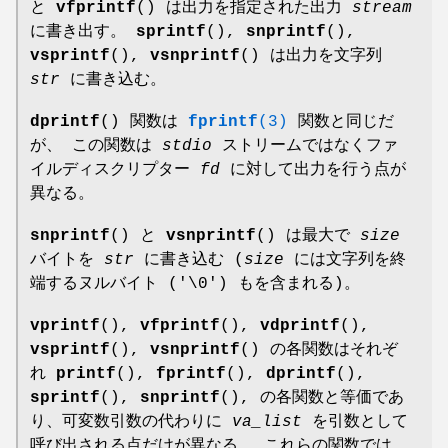
と
vfprintf
() は出力を指定された出力
stream
に書き出す。
sprintf
(),
snprintf
(),
vsprintf
(),
vsnprintf
() は出力を文字列
str
に書き込む。
dprintf
() 関数は
fprintf
(3)
関数と同じだ
が、 この関数は
stdio
ストリームではなくファ
イルディスクリプター
fd
に対して出力を行う点が
異なる。
snprintf
() と
vsnprintf
() は最大で
size
バイトを
str
に書き込む (
size
には文字列を終
端するヌルバイト ('\0') もを含まれる)。
vprintf
(),
vfprintf
(),
vdprintf
(),
vsprintf
(),
vsnprintf
() の各関数はそれぞ
れ
printf
(),
fprintf
(),
dprintf
(),
sprintf
(),
snprintf
(), の各関数と等価であ
り、可変数引数の代わりに
va_list
を引数として
呼び出される点だけが異なる。 これらの関数では