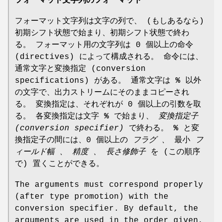
フォーマット文字列のフォーマット
フォーマット文字列は文字の列で、 (もしあるなら)
初期シフト状態で始まり、初期シフト状態で終わ
る。 フォーマット用の文字列は 0 個以上の命令
(directives) によって構成される。 命令には、
通常文字と変換指定 (conversion
specifications) がある。 通常文字は
%
以外
の文字で、出力ストリームにそのままコピーされ
る。 変換指定は、それぞれが 0 個以上の引数を取
る。 各変換指定は文字
%
で始まり、
変換指定子
(conversion specifier)
で終わる。
%
と変
換指定子の間には、0 個以上の
フラグ 、
最小
フ
ィールド幅 、
精度 、
長さ修飾子
を (この順序
で) 置くことができる。
The arguments must correspond properly
(after type promotion) with the
conversion specifier. By default, the
arguments are used in the order given,