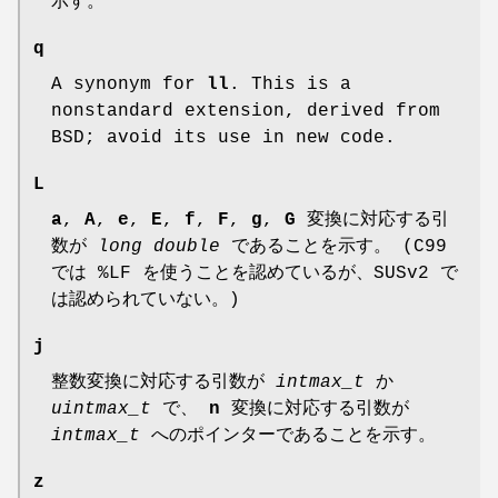
示す。
q
A synonym for
ll
. This is a
nonstandard extension, derived from
BSD; avoid its use in new code.
L
a
,
A
,
e
,
E
,
f
,
F
,
g
,
G
変換に対応する引
数が
long double
であることを示す。 (C99
では %LF を使うことを認めているが、SUSv2 で
は認められていない。)
j
整数変換に対応する引数が
intmax_t
か
uintmax_t
で、
n
変換に対応する引数が
intmax_t
へのポインターであることを示す。
z