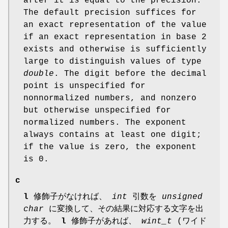
after it is equal to the precision.
The default precision suffices for
an exact representation of the value
if an exact representation in base 2
exists and otherwise is sufficiently
large to distinguish values of type
double
. The digit before the decimal
point is unspecified for
nonnormalized numbers, and nonzero
but otherwise unspecified for
normalized numbers. The exponent
always contains at least one digit;
if the value is zero, the exponent
is 0.
c
l
修飾子がなければ、
int
引数を
unsigned
char
に変換して、その結果に対応する文字を出
力する。
l
修飾子があれば、
wint_t
(ワイド