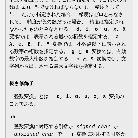
引数を精度として 使うことを指定する (これらの引
数は
int
型でなければならない)。 精度として
'.' だけが指定された場合、 精度はゼロとみなさ
れる。 精度が負の数だった場合、 精度は指定され
なかったものとみなされる。
d
,
i
,
o
,
u
,
x
,
X
変換では、表示される最小の桁数を指定する。
a
,
A
,
e
,
E
,
f
,
F
変換では、小数点以下に表示され
る数字の桁数を指定する。
g
と
G
変換では、有効
数字の最大桁数を指定する。
s
と
S
変換では、文
字列から出力される最大文字数を指定する。
長さ修飾子
「整数変換」とは、
d
,
i
,
o
,
u
,
x
,
X
変換の
ことである。
hh
整数変換に対応する引数が
signed char
か
unsigned char
で、
n
変換に対応する引数が