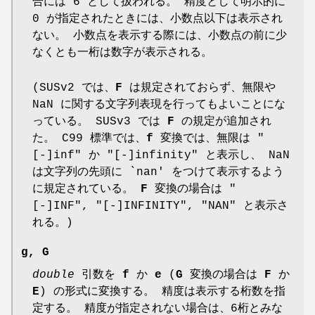
合には 6 として扱われる。 精度として明示的に
0 が指定されたときには、小数点以下は表示され
ない。 小数点を表示する際には、小数点の前に少
なくとも一桁は数字が表示される。
(SUSv2 では、
F
は規定されておらず、無限や
NaN に関する文字列表現を行ってもよいことにな
っている。 SUSv3 では
F
の規定が追加され
た。 C99 標準では、
f
変換では、無限は "
[-]inf" か "[-]infinity" と表示し、 NaN
は文字列の先頭に `nan' をつけて表示するよう
に規定されている。
F
変換の場合は "
[-]INF", "[-]INFINITY", "NAN" と表示さ
れる。)
g
,
G
double
引数を
f
か
e
(
G
変換の場合は
F
か
E
) の形式に変換する。 精度は表示する桁数を指
定する。 精度が指定されない場合は、6桁とみな