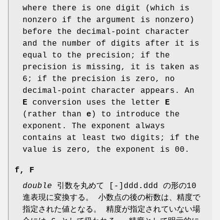
where there is one digit (which is
nonzero if the argument is nonzero)
before the decimal-point character
and the number of digits after it is
equal to the precision; if the
precision is missing, it is taken as
6; if the precision is zero, no
decimal-point character appears. An
E
conversion uses the letter
E
(rather than
e
) to introduce the
exponent. The exponent always
contains at least two digits; if the
value is zero, the exponent is 00.
f
,
F
double
引数を丸めて [-]ddd
.
ddd の形の10
進表現に変換する。 小数点の後の桁数は、精度で
指定された値となる。 精度が指定されていない場