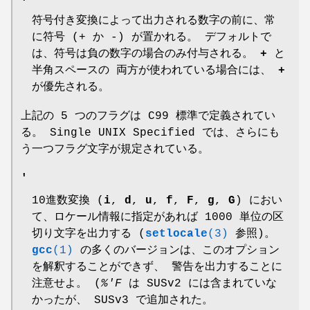
符号付き変換によって出力される数字の前に、常
に符号 (+ か -) が置かれる。 デフォルトで
は、符号は負の数字の場合のみ付与される。
+
と
半角スペースの 両方が使われている場合には、
+
が優先される。
上記の 5 つのフラグは C99 標準で定義されてい
る。 Single UNIX Specified では、さらにも
う一つフラグ文字が規定されている。
'
10進数変換 (
i
,
d
,
u
,
f
,
F
,
g
,
G
) におい
て、ロケール情報に指定があれば 1000 単位の区
切り文字を出力する (
setlocale
(3)
参照)。
gcc
(1)
の多くのバージョンは、このオプション
を解釈することができず、 警告を出力することに
注意せよ。 (
%'F
は SUSv2 には含まれていな
かったが、 SUSv3 で追加された。