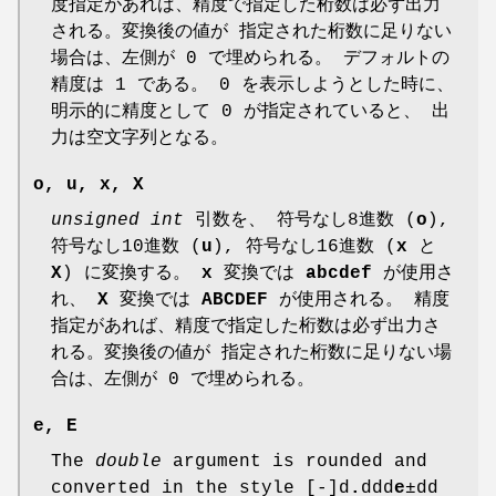
度指定があれば、精度で指定した桁数は必ず出力
される。変換後の値が 指定された桁数に足りない
場合は、左側が 0 で埋められる。 デフォルトの
精度は 1 である。 0 を表示しようとした時に、
明示的に精度として 0 が指定されていると、 出
力は空文字列となる。
o
,
u
,
x
,
X
unsigned int
引数を、 符号なし8進数 (
o
),
符号なし10進数 (
u
), 符号なし16進数 (
x
と
X
) に変換する。
x
変換では
abcdef
が使用さ
れ、
X
変換では
ABCDEF
が使用される。 精度
指定があれば、精度で指定した桁数は必ず出力さ
れる。変換後の値が 指定された桁数に足りない場
合は、左側が 0 で埋められる。
e
,
E
The
double
argument is rounded and
converted in the style [-]d
.
ddd
e
±dd