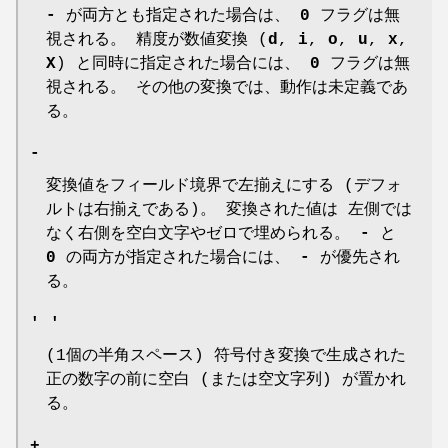
-
が両方とも指定された場合は、
0
フラグは無
視される。 精度が数値変換 (
d
,
i
,
o
,
u
,
x
,
X
) と同時に指定された場合には、
0
フラグは無
視される。 その他の変換では、動作は未定義であ
る。
-
変換値をフィールド境界で左揃えにする (デフォ
ルトは右揃えである)。 変換された値は 左側では
なく右側を空白文字やゼロで埋められる。
-
と
0
の両方が指定された場合には、
-
が優先され
る。
' '
(1個の半角スペース) 符号付き変換で生成された
正の数字の前に空白 (または空文字列) が置かれ
る。
+