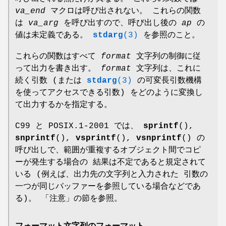
va_end
マクロは呼び出されない。 これらの関数
は
va_arg
を呼び出すので、呼び出し後の
ap
の
値は未定義である。
stdarg
(3)
を参照のこと。
これらの関数はすべて
format
文字列の制御に従
って出力を書き出す。
format
文字列は、これに
続く引数 (または
stdarg
(3)
の可変長引数機構
を使ってアクセスできる引数) をどのように変換し
て出力するかを指定する。
C99 と POSIX.1-2001 では、
sprintf
(),
snprintf
(),
vsprintf
(),
vsnprintf
() の
呼び出しで、範囲が重複するオブジェクト間でコピ
ーが発生する場合の 結果は不定であると規定されて
いる (例えば、出力先の文字列と入力された 引数の
一つが同じバッファーを参照している場合などであ
る)。 「注意」の節を参照。