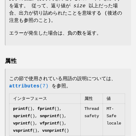
を返す。 従って、返り値が
size
以上だった場
合、出力が切り詰められたことを意味する (後述の
注意も参照のこと)。
エラーが発生した場合は、負の数を返す。
属性
この節で使用されている用語の説明については、
attributes
(7)
を参照。
インターフェース
属性
値
printf
(),
fprintf
(),
Thread
MT-
sprintf
(),
snprintf
(),
safety
Safe
vprintf
(),
vfprintf
(),
locale
vsprintf
(),
vsnprintf
()