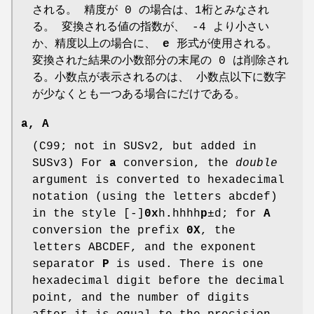
される。 精度が 0 の場合は、1桁とみなされ
る。 変換される値の指数が、 -4 より小さい
か、精度以上の場合に、
e
形式が使用される。
変換された結果の小数部分の末尾の 0 は削除され
る。小数点が表示されるのは、 小数点以下に数字
が少なくとも一つある場合にだけである。
a
,
A
(C99; not in SUSv2, but added in
SUSv3) For
a
conversion, the
double
argument is converted to hexadecimal
notation (using the letters abcdef)
in the style [-]
0x
h
.
hhhh
p
±d; for
A
conversion the prefix
0X
, the
letters ABCDEF, and the exponent
separator
P
is used. There is one
hexadecimal digit before the decimal
point, and the number of digits