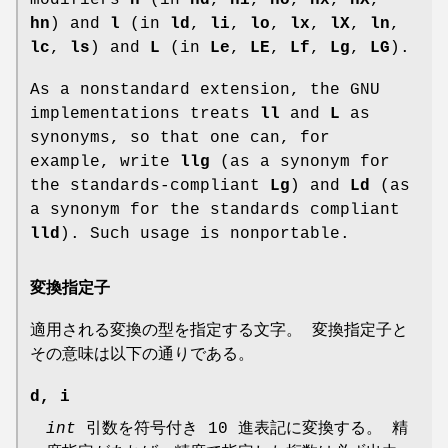
hn
) and
l
(in
ld
,
li
,
lo
,
lx
,
lX
,
ln
,
lc
,
ls
) and
L
(in
Le
,
LE
,
Lf
,
Lg
,
LG
).
As a nonstandard extension, the GNU
implementations treats
ll
and
L
as
synonyms, so that one can, for
example, write
llg
(as a synonym for
the standards-compliant
Lg
) and
Ld
(as
a synonym for the standards compliant
lld
). Such usage is nonportable.
変換指定子
適用される変換の型を指定する文字。 変換指定子と
その意味は以下の通りである。
d
,
i
int
引数を符号付き 10 進表記に変換する。 精