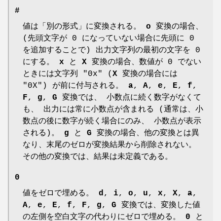
#
値は「別の形式」に変換される。
o
変換の場合、
(先頭文字が 0 になっていない場合に先頭に 0
を追加することで) 出力文字列の最初の文字を 0
にする。
x
と
X
変換の場合、数値が 0 でない
ときには文字列 "0x" (
X
変換の場合には
"0X") が前に付与される。
a
,
A
,
e
,
E
,
f
,
F
,
g
,
G
変換では、 小数点に続く数字がなくて
も、 出力には常に小数点が含まれる (通常は、小
数点の後に数字が続く場合にのみ、 小数点が表示
される)。
g
と
G
変換の場合、他の変換とは異
なり、末尾のゼロが変換結果から削除されない。
その他の変換では、結果は未定義である。
0
値をゼロで埋める。
d
,
i
,
o
,
u
,
x
,
X
,
a
,
A
,
e
,
E
,
f
,
F
,
g
,
G
変換では、変換した値
の左側を空白文字の代わりにゼロで埋める。
0
と