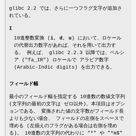
glibc 2.2 では、さらに一つフラグ文字が追加さ
れている。
I
10進整数変換 (
i
,
d
,
u
) において、ロケール
の代替出力数字があれば、それを用いて出力す
る。 例えば、 glibc 2.2.3 以降では、ペルシ
ア ("fa_IR") ロケールで アラビア数字
(Arabic-Indic digits) を出力できる。
フィールド幅
最小のフィールド幅を指定する 10進数の数値文字列
(文字列の最初の文字は ゼロ以外)。本項目はオプシ
ョンである。 変換された値の文字数がフィールド長
よりも少ない場合、 フィールドの左側をスペースで
埋める (左揃えのフラグがある場合は右側を埋め
る)。 10進数の文字列の代わりに "*" や "*m$"