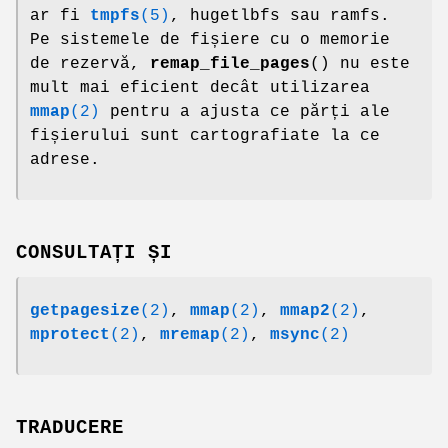
ar fi
tmpfs
(5)
, hugetlbfs sau ramfs.
Pe sistemele de fișiere cu o memorie
de rezervă,
remap_file_pages
() nu este
mult mai eficient decât utilizarea
mmap
(2)
pentru a ajusta ce părți ale
fișierului sunt cartografiate la ce
adrese.
CONSULTAȚI ȘI
getpagesize
(2)
,
mmap
(2)
,
mmap2
(2)
,
mprotect
(2)
,
mremap
(2)
,
msync
(2)
TRADUCERE