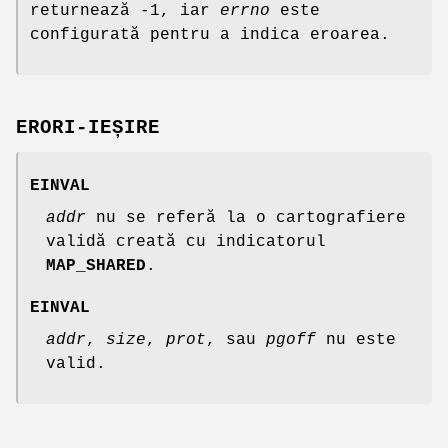
returnează -1, iar
errno
este
configurată pentru a indica eroarea.
ERORI-IEȘIRE
EINVAL
addr
nu se referă la o cartografiere
validă creată cu indicatorul
MAP_SHARED
.
EINVAL
addr
,
size
,
prot
, sau
pgoff
nu este
valid.