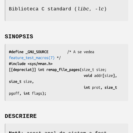
Biblioteca C standard (
libc
,
-lc
)
SINOPSIS
#define _GNU_SOURCE
         /* A se vedea 
feature_test_macros(7)
#include <sys/mman.h>
[[depreciat]] int remap_file_pages(
                                    void 
addr
[
size
], 
size_t 
size
,
                                    int 
prot
, size_t 
pgoff
, int 
flags
);
DESCRIERE