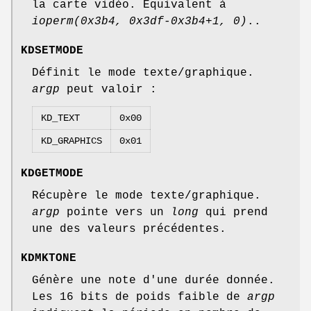
la carte vidéo. Équivalent à
ioperm(0x3b4, 0x3df-0x3b4+1, 0)
..
KDSETMODE
Définit le mode texte/graphique.
argp
peut valoir :
KD_TEXT
0x00
KD_GRAPHICS
0x01
KDGETMODE
Récupère le mode texte/graphique.
argp
pointe vers un
long
qui prend
une des valeurs précédentes.
KDMKTONE
Génère une note d'une durée donnée.
Les 16 bits de poids faible de
argp