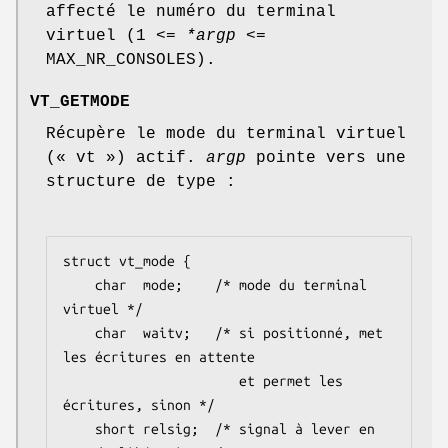
affecté le numéro du terminal
virtuel (1 <=
*argp
<=
MAX_NR_CONSOLES).
VT_GETMODE
Récupère le mode du terminal virtuel
(« vt ») actif.
argp
pointe vers une
structure de type :
struct vt_mode {

    char  mode;    /* mode du terminal 
virtuel */

    char  waitv;   /* si positionné, met 
les écritures en attente

                      et permet les 
écritures, sinon */

    short relsig;  /* signal à lever en 