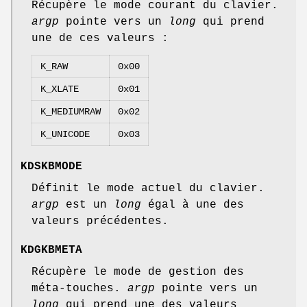
Récupère le mode courant du clavier.
argp
pointe vers un
long
qui prend
une de ces valeurs :
K_RAW
0x00
K_XLATE
0x01
K_MEDIUMRAW
0x02
K_UNICODE
0x03
KDSKBMODE
Définit le mode actuel du clavier.
argp
est un
long
égal à une des
valeurs précédentes.
KDGKBMETA
Récupère le mode de gestion des
méta-touches.
argp
pointe vers un
long
qui prend une des valeurs