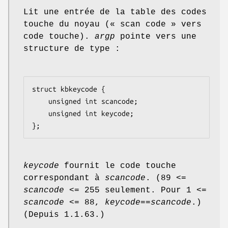
Lit une entrée de la table des codes
touche du noyau (« scan code » vers
code touche).
argp
pointe vers une
structure de type :
struct kbkeycode {

    unsigned int scancode;

    unsigned int keycode;

};
keycode
fournit le code touche
correspondant à
scancode
. (89 <=
scancode
<= 255 seulement. Pour 1 <=
scancode
<= 88,
keycode
==
scancode
.)
(Depuis 1.1.63.)