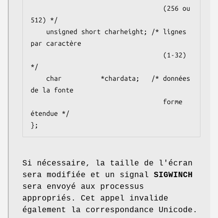
                                  (256 ou 
512) */

    unsigned short charheight; /* lignes 
par caractère

                                  (1-32) 
*/

    char          *chardata;   /* données 
de la fonte

                                  forme 
étendue */

};
Si nécessaire, la taille de l'écran
sera modifiée et un signal
SIGWINCH
sera envoyé aux processus
appropriés. Cet appel invalide
également la correspondance Unicode.