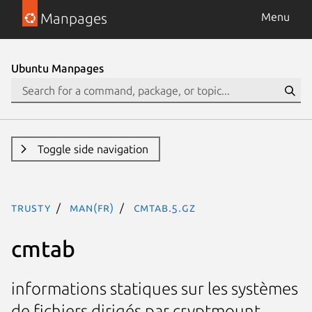
Manpages
Menu
Ubuntu Manpages
Toggle side navigation
trusty
man(fr)
cmtab.5.gz
cmtab
informations statiques sur les systèmes
de fichiers dirigés par cryptmount