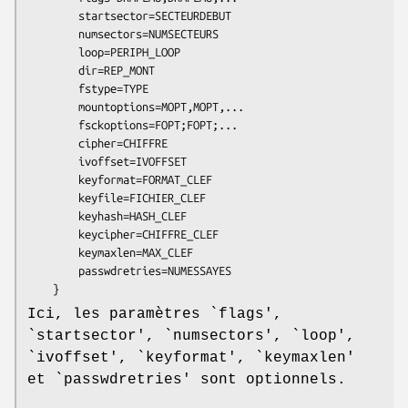
        startsector=SECTEURDEBUT

        numsectors=NUMSECTEURS

        loop=PERIPH_LOOP

        dir=REP_MONT

        fstype=TYPE

        mountoptions=MOPT,MOPT,...

        fsckoptions=FOPT;FOPT;...

        cipher=CHIFFRE

        ivoffset=IVOFFSET

        keyformat=FORMAT_CLEF

        keyfile=FICHIER_CLEF

        keyhash=HASH_CLEF

        keycipher=CHIFFRE_CLEF

        keymaxlen=MAX_CLEF

        passwdretries=NUMESSAYES

    }
Ici, les paramètres `flags',
`startsector', `numsectors', `loop',
`ivoffset', `keyformat', `keymaxlen'
et `passwdretries' sont optionnels.