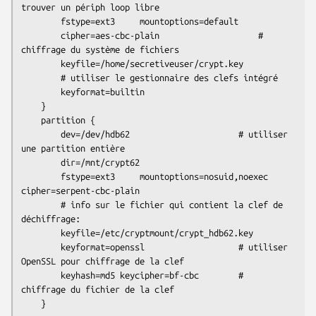
trouver un périph loop libre

        fstype=ext3     mountoptions=default

        cipher=aes-cbc-plain                    # 
chiffrage du système de fichiers

        keyfile=/home/secretiveuser/crypt.key

        # utiliser le gestionnaire des clefs intégré

        keyformat=builtin

    }

    partition {

        dev=/dev/hdb62                      # utiliser 
une partition entière

        dir=/mnt/crypt62

        fstype=ext3     mountoptions=nosuid,noexec         
cipher=serpent-cbc-plain

        # info sur le fichier qui contient la clef de 
déchiffrage:

        keyfile=/etc/cryptmount/crypt_hdb62.key

        keyformat=openssl                   # utiliser 
OpenSSL pour chiffrage de la clef

        keyhash=md5 keycipher=bf-cbc        # 
chiffrage du fichier de la clef

    }
