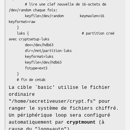
        # lire une clef nouvelle de 16-octets de 
/dev/random chaque fois:

        keyfile=/dev/random        keymaxlen=16     
keyformat=raw

    }

    luks {                          # partition creé 
avec cryptsetup-luks

        dev=/dev/hdb63

        dir=/mnt/partition-luks

        keyformat=luks

        keyfile=/dev/hdb63

        fstype=ext3

    }

    # fin de cmtab
La cible `basic' utilise le fichier
ordinaire
"/home/secretiveuser/crypt.fs" pour
ranger le système de fichiers chiffré.
Un périphérique loop sera configuré
automatiquement par
cryptmount
(à
cause du "loop=auto").