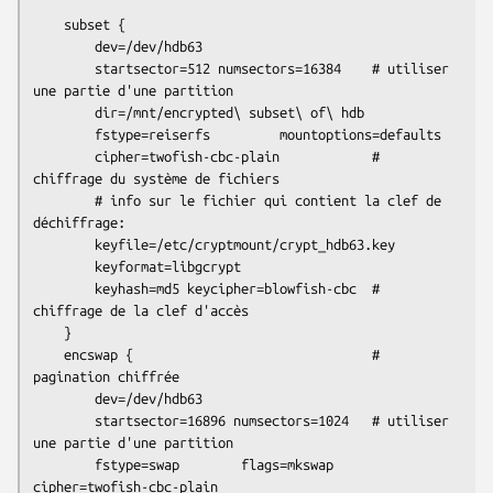
    subset {

        dev=/dev/hdb63

        startsector=512 numsectors=16384    # utiliser 
une partie d'une partition

        dir=/mnt/encrypted\ subset\ of\ hdb

        fstype=reiserfs         mountoptions=defaults

        cipher=twofish-cbc-plain            # 
chiffrage du système de fichiers

        # info sur le fichier qui contient la clef de 
déchiffrage:

        keyfile=/etc/cryptmount/crypt_hdb63.key

        keyformat=libgcrypt

        keyhash=md5 keycipher=blowfish-cbc  # 
chiffrage de la clef d'accès

    }

    encswap {                               # 
pagination chiffrée

        dev=/dev/hdb63

        startsector=16896 numsectors=1024   # utiliser 
une partie d'une partition

        fstype=swap        flags=mkswap       
cipher=twofish-cbc-plain
