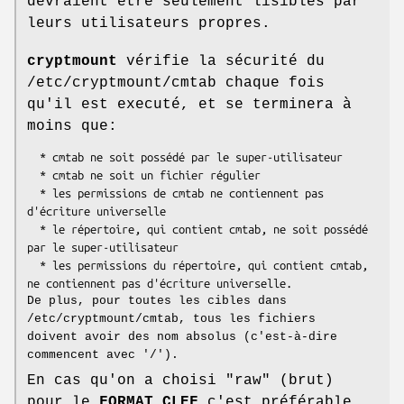
devraient être seulement lisibles par
leurs utilisateurs propres.
cryptmount
vérifie la sécurité du
/etc/cryptmount/cmtab chaque fois
qu'il est executé, et se terminera à
moins que:
  * cmtab ne soit possédé par le super-utilisateur

  * cmtab ne soit un fichier régulier

  * les permissions de cmtab ne contiennent pas 
d'écriture universelle

  * le répertoire, qui contient cmtab, ne soit possédé 
par le super-utilisateur

  * les permissions du répertoire, qui contient cmtab, 
ne contiennent pas d'écriture universelle.
De plus, pour toutes les cibles dans
/etc/cryptmount/cmtab, tous les fichiers
doivent avoir des nom absolus (c'est-à-dire
commencent avec '/').
En cas qu'on a choisi "raw" (brut)
pour le
FORMAT_CLEF
c'est préférable