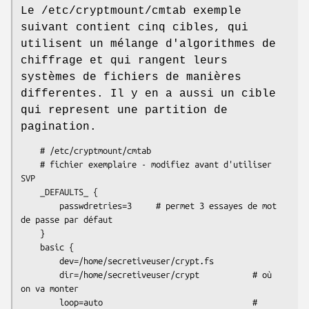
Le /etc/cryptmount/cmtab exemple
suivant contient cinq cibles, qui
utilisent un mélange d'algorithmes de
chiffrage et qui rangent leurs
systèmes de fichiers de manières
differentes. Il y en a aussi un cible
qui represent une partition de
pagination.
    # /etc/cryptmount/cmtab

    # fichier exemplaire - modifiez avant d'utiliser 
SVP

    _DEFAULTS_ {

        passwdretries=3     # permet 3 essayes de mot 
de passe par défaut

    }

    basic {

        dev=/home/secretiveuser/crypt.fs

        dir=/home/secretiveuser/crypt           # où 
on va monter

        loop=auto                               # 