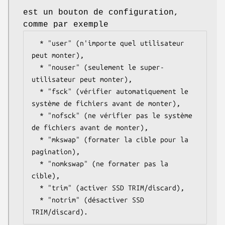
est un bouton de configuration,
comme par exemple
  * "user" (n'importe quel utilisateur 
peut monter),

  * "nouser" (seulement le super-
utilisateur peut monter),

  * "fsck" (vérifier automatiquement le 
système de fichiers avant de monter),

  * "nofsck" (ne vérifier pas le système 
de fichiers avant de monter),

  * "mkswap" (formater la cible pour la 
pagination),

  * "nomkswap" (ne formater pas la 
cible),

  * "trim" (activer SSD TRIM/discard),

  * "notrim" (désactiver SSD 
TRIM/discard).