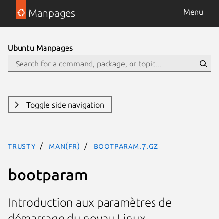
Manpages
Menu
Ubuntu Manpages
Toggle side navigation
trusty
man(fr)
bootparam.7.gz
bootparam
Introduction aux paramètres de
démarrage du noyau Linux