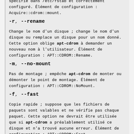
spécifié dans /etc/fstab et correctement
configuré. Élément de configuration :
Acquire::cdrom::mount.
-r
,
--rename
Change le nom d'un disque ; change le nom d'un
disque ou remplace un disque pour un nom donné.
Cette option oblige
apt-cdrom
à demander un
nouveau nom à l'utilisateur. Élément de
configuration : APT::CDROM::Rename.
-m
,
--no-mount
Pas de montage ; empêche
apt-cdrom
de monter ou
démonter le point de montage. Élément de
configuration : APT::CDROM::NoMount.
-f
,
--fast
Copie rapide ; suppose que les fichiers de
paquets sont valables et ne vérifie pas chaque
paquet. Cette option ne devrait être utilisée
que si
apt-cdrom
a préalablement utilisé ce
disque et n'a trouvé aucune erreur. Élément de