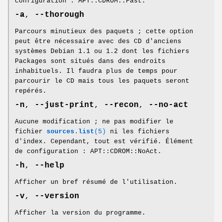
configuration : APT::CDROM::Fast.
-a
,
--thorough
Parcours minutieux des paquets ; cette option
peut être nécessaire avec des CD d'anciens
systèmes Debian 1.1 ou 1.2 dont les fichiers
Packages sont situés dans des endroits
inhabituels. Il faudra plus de temps pour
parcourir le CD mais tous les paquets seront
repérés.
-n
,
--just-print
,
--recon
,
--no-act
Aucune modification ; ne pas modifier le
fichier
sources.list
(5)
ni les fichiers
d'index. Cependant, tout est vérifié. Élément
de configuration : APT::CDROM::NoAct.
-h
,
--help
Afficher un bref résumé de l'utilisation.
-v
,
--version
Afficher la version du programme.