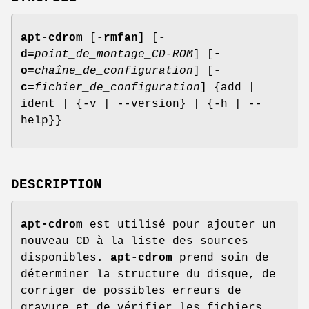
apt-cdrom
[
-rmfan
] [
-
d=
point_de_montage_CD-ROM
] [
-
o=
chaîne_de_configuration
] [
-
c=
fichier_de_configuration
] {add |
ident | {-v | --version} | {-h | --
help}}
DESCRIPTION
apt-cdrom
est utilisé pour ajouter un
nouveau CD à la liste des sources
disponibles.
apt-cdrom
prend soin de
déterminer la structure du disque, de
corriger de possibles erreurs de
gravure et de vérifier les fichiers