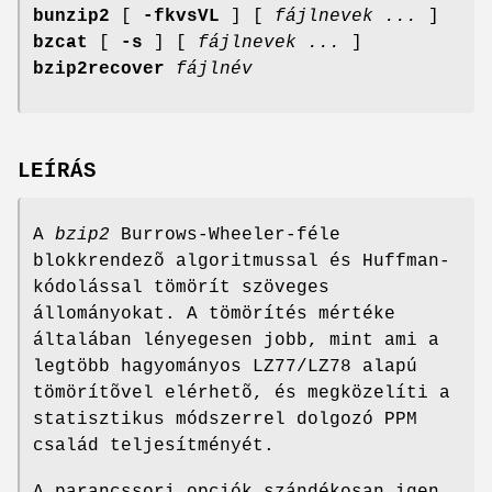
bunzip2
[
-fkvsVL
] [
fájlnevek ...
]
bzcat
[
-s
] [
fájlnevek ...
]
bzip2recover
fájlnév
LEÍRÁS
A
bzip2
Burrows-Wheeler-féle
blokkrendezõ algoritmussal és Huffman-
kódolással tömörít szöveges
állományokat. A tömörítés mértéke
általában lényegesen jobb, mint ami a
legtöbb hagyományos LZ77/LZ78 alapú
tömörítõvel elérhetõ, és megközelíti a
statisztikus módszerrel dolgozó PPM
család teljesítményét.
A parancssori opciók szándékosan igen