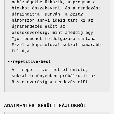
nehézségekbe ütközik, a program a
blokkot összekeveri, és a rendezést
újraindítja. Durván, a
bzip2
háromszor annyi ideig tart ki az
újrarendezés elõtt az
összekeverésig, mint ameddig egy
"jó" bemenet feldolgozása tartana.
Ezzel a kapcsolóval sokkal hamarabb
feladja.
--repetitive-best
A --repetitive-fast ellentéte;
sokkal keményebben próbálkozik az
összekeverésig a rendezés elõtt.
ADATMENTÉS SÉRÜLT FÁJLOKBÓL