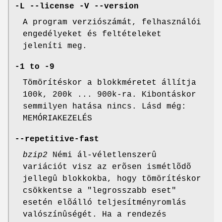
-L --license -V --version
A program verziószámát, felhasználói
engedélyeket és feltételeket
jeleníti meg.
-1 to -9
Tömörítéskor a blokkméretet állítja
100k, 200k ... 900k-ra. Kibontáskor
semmilyen hatása nincs. Lásd még:
MEMÓRIAKEZELÉS
--repetitive-fast
bzip2
Némi ál-véletlenszerû
variációt visz az erõsen ismétlõdõ
jellegû blokkokba, hogy tömörítéskor
csökkentse a "legrosszabb eset"
esetén elõálló teljesítményromlás
valószínûségét. Ha a rendezés