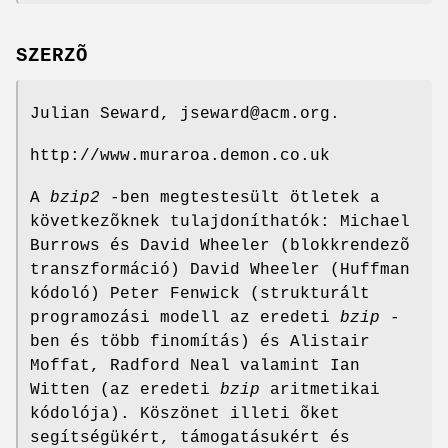
SZERZÕ
Julian Seward, jseward@acm.org.
http://www.muraroa.demon.co.uk
A
bzip2
-ben megtestesült ötletek a
következõknek tulajdoníthatók: Michael
Burrows és David Wheeler (blokkrendezõ
transzformáció) David Wheeler (Huffman
kódoló) Peter Fenwick (strukturált
programozási modell az eredeti
bzip
-
ben és több finomítás) és Alistair
Moffat, Radford Neal valamint Ian
Witten (az eredeti
bzip
aritmetikai
kódolója). Köszönet illeti õket
segítségükért, támogatásukért és