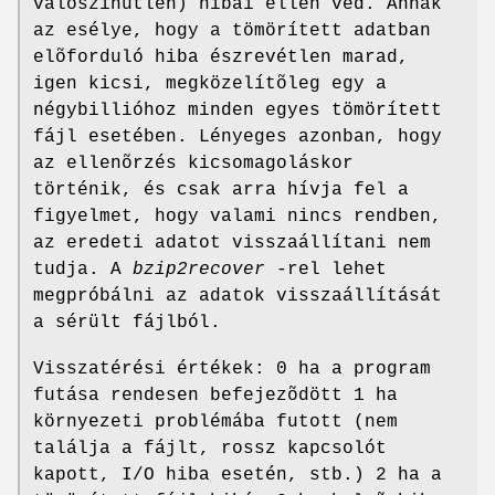
valószínûtlen) hibái ellen véd. Annak
az esélye, hogy a tömörített adatban
elõforduló hiba észrevétlen marad,
igen kicsi, megközelítõleg egy a
négybillióhoz minden egyes tömörített
fájl esetében. Lényeges azonban, hogy
az ellenõrzés kicsomagoláskor
történik, és csak arra hívja fel a
figyelmet, hogy valami nincs rendben,
az eredeti adatot visszaállítani nem
tudja. A
bzip2recover
-rel lehet
megpróbálni az adatok visszaállítását
a sérült fájlból.
Visszatérési értékek: 0 ha a program
futása rendesen befejezõdött 1 ha
környezeti problémába futott (nem
találja a fájlt, rossz kapcsolót
kapott, I/O hiba esetén, stb.) 2 ha a