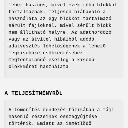
lehet hasznos, mivel ezek több blokkot
tartalmaznak. Teljesen hiábavaló a
használata az egy blokkot tartalmazó
sérült fájloknál, mivel sérült blokk
nem állítható helyre. Az adathordozó
vagy az átvitel hibáiból adódó
adatvesztés lehetõségének a lehetõ
legkisebbre csökkentéséhez
megfontolandó esetleg a kisebb
blokkméret használata.
A TELJESÍTMÉNYRÕL
A tömörítés rendezés fázisában a fájl
hasonló részeinek összegyûjtése
történik. Emiatt az ismétlõdõ