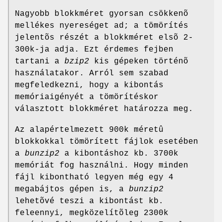
Nagyobb blokkméret gyorsan csökkenõ
mellékes nyereséget ad; a tömörítés
jelentõs részét a blokkméret elsõ 2-
300k-ja adja. Ezt érdemes fejben
tartani a
bzip2
kis gépeken történõ
használatakor. Arról sem szabad
megfeledkezni, hogy a kibontás
memóriaigényét a tömörítéskor
választott blokkméret határozza meg.
Az alapértelmezett 900k méretû
blokkokkal tömörített fájlok esetében
a
bunzip2
a kibontáshoz kb. 3700k
memóriát fog használni. Hogy minden
fájl kibontható legyen még egy 4
megabájtos gépen is, a
bunzip2
lehetõvé teszi a kibontást kb.
feleennyi, megközelítõleg 2300k