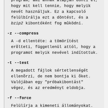
program, ami annak alapján dönti el,
hogy mit kell tennie, hogy melyik
nevét használjuk. Ez a kapcsoló
felülbírálja ezt a döntést, és a
bzip2
kibontóként fog mûködni.
-z --compress
A -d ellentéte: a tömörítést
erõlteti, függetlenül attól, hogy a
programot melyik nevével indítottuk.
-t --test
A megadott fájlok sértetlenségét
ellenõrzi, de nem bontja ki õket.
Valójában egy "próbakibontást"
végez, és az eredményt eldobja.
-f --force
Felülírja a kimeneti állományokat.