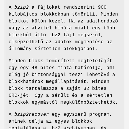
A
bzip2
a fájlokat rendszerint 900
kilobájtos blokkokban tömöríti. Minden
blokkot külön kezel. Ha az adathordozó
vagy az átvitel hibája miatt egy több
blokkból álló .bz2 fájl megsérül,
elképzelhetõ az adatok megmentése az
állomány sértetlen blokkjaiból.
Minden blokk tömörített megfelelõjét
egy-egy 48 bites minta határolja, ami
elég jó biztonsággal teszi lehetõvé a
blokkhatárok megállapítását. Minden
blokk tartalmazza a saját 32 bites
CRC-jét, így a sérült és a sértetlen
blokkok egymástól megkülönböztethetõk.
A
bzip2recover
egy egyszerû program,
aminek célja az egyes blokkok
megtalálása a .bz2 archívumban, és