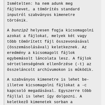
Ismételten: ha nem adunk meg
fájlnevet, a tömörítés standard
inputról szabványos kimenetre
történik.
A
bunzip2
helyesen fogja kicsomagolni
azokat a fájlokat, melyek két vagy
több tömörített fájl összevonásával
(összemásolásával) keletkeznek. Az
eredmény a kicsomagolt fájlok
egybemásolt láncolata lesz. A fájlok
sértetlenségének ellenõrzése (-t) az
összeláncolt archívumokon is mûködik.
A szabványos kimenetre is lehet be-
illetve kicsomagolni fájlokat a -c
kapcsoló megadásával. Egyszerre több
fájllal is lehet így dolgozni. A
keletkezõ kimenetek sorban a