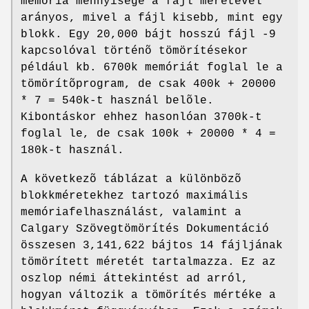
memória mennyisége a fájl méretével
arányos, mivel a fájl kisebb, mint egy
blokk. Egy 20,000 bájt hosszú fájl -9
kapcsolóval történõ tömörítésekor
például kb. 6700k memóriát foglal le a
tömörítõprogram, de csak 400k + 20000
* 7 = 540k-t használ belõle.
Kibontáskor ehhez hasonlóan 3700k-t
foglal le, de csak 100k + 20000 * 4 =
180k-t használ.
A következõ táblázat a különbözõ
blokkméretekhez tartozó maximális
memóriafelhasználást, valamint a
Calgary Szövegtömörítés Dokumentáció
összesen 3,141,622 bájtos 14 fájljának
tömörített méretét tartalmazza. Ez az
oszlop némi áttekintést ad arról,
hogyan változik a tömörítés mértéke a