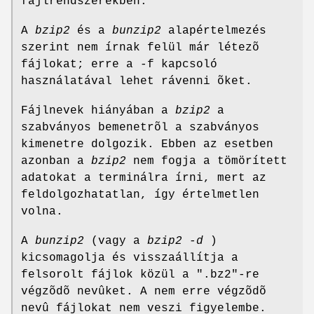
fájlrendszerekben.
A
bzip2
és a
bunzip2
alapértelmezés
szerint nem írnak felül már létezõ
fájlokat; erre a -f kapcsoló
használatával lehet rávenni õket.
Fájlnevek hiányában a
bzip2
a
szabványos bemenetrõl a szabványos
kimenetre dolgozik. Ebben az esetben
azonban a
bzip2
nem fogja a tömörített
adatokat a terminálra írni, mert az
feldolgozhatatlan, így értelmetlen
volna.
A
bunzip2
(vagy a
bzip2 -d
)
kicsomagolja és visszaállítja a
felsorolt fájlok közül a ".bz2"-re
végzõdõ nevûket. A nem erre végzõdõ
nevû fájlokat nem veszi figyelembe.