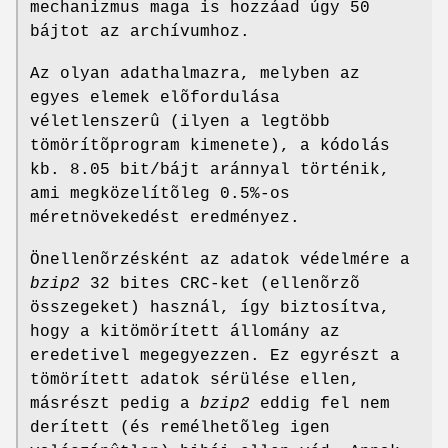
mechanizmus maga is hozzáad úgy 50
bájtot az archívumhoz.
Az olyan adathalmazra, melyben az
egyes elemek elõfordulása
véletlenszerû (ilyen a legtöbb
tömörítõprogram kimenete), a kódolás
kb. 8.05 bit/bájt aránnyal történik,
ami megközelítõleg 0.5%-os
méretnövekedést eredményez.
Önellenõrzésként az adatok védelmére a
bzip2
32 bites CRC-ket (ellenõrzõ
összegeket) használ, így biztosítva,
hogy a kitömörített állomány az
eredetivel megegyezzen. Ez egyrészt a
tömörített adatok sérülése ellen,
másrészt pedig a
bzip2
eddig fel nem
derített (és remélhetõleg igen