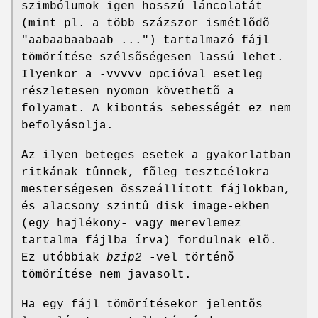
szimbólumok igen hosszú láncolatát
(mint pl. a több százszor ismétlõdõ
"aabaabaabaab ...") tartalmazó fájl
tömörítése szélsõségesen lassú lehet.
Ilyenkor a -vvvvv opcióval esetleg
részletesen nyomon követhetõ a
folyamat. A kibontás sebességét ez nem
befolyásolja.
Az ilyen beteges esetek a gyakorlatban
ritkának tûnnek, fõleg tesztcélokra
mesterségesen összeállított fájlokban,
és alacsony szintû disk image-ekben
(egy hajlékony- vagy merevlemez
tartalma fájlba írva) fordulnak elõ.
Ez utóbbiak
bzip2
-vel történõ
tömörítése nem javasolt.
Ha egy fájl tömörítésekor jelentõs