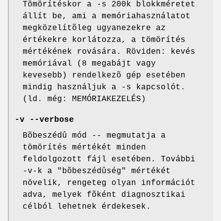
Tömörítéskor a -s 200k blokkméretet
állít be, ami a memóriahasználatot
megközelítõleg ugyanezekre az
értékekre korlátozza, a tömörítés
mértékének rovására. Röviden: kevés
memóriával (8 megabájt vagy
kevesebb) rendelkezõ gép esetében
mindig használjuk a -s kapcsolót.
(ld. még: MEMÓRIAKEZELÉS)
-v --verbose
Bõbeszédû mód -- megmutatja a
tömörítés mértékét minden
feldolgozott fájl esetében. További
-v-k a "bõbeszédûség" mértékét
növelik, rengeteg olyan információt
adva, melyek fõként diagnosztikai
célból lehetnek érdekesek.