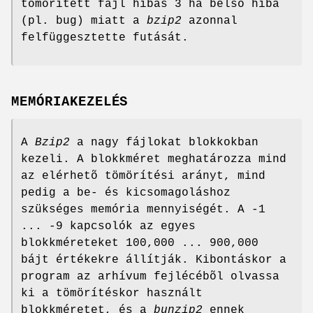
tömörített fájl hibás 3 ha belsõ hiba
(pl. bug) miatt a
bzip2
azonnal
felfüggesztette futását.
MEMÓRIAKEZELÉS
A
Bzip2
a nagy fájlokat blokkokban
kezeli. A blokkméret meghatározza mind
az elérhetõ tömörítési arányt, mind
pedig a be- és kicsomagoláshoz
szükséges memória mennyiségét. A -1
... -9 kapcsolók az egyes
blokkméreteket 100,000 ... 900,000
bájt értékekre állítják. Kibontáskor a
program az arhívum fejlécébõl olvassa
ki a tömörítéskor használt
blokkméretet, és a
bunzip2
ennek