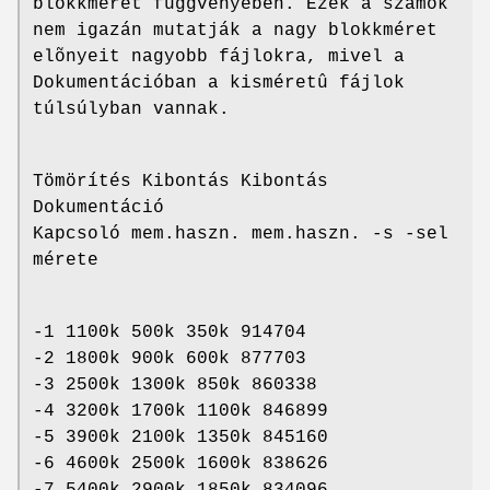
blokkméret függvényében. Ezek a számok
nem igazán mutatják a nagy blokkméret
elõnyeit nagyobb fájlokra, mivel a
Dokumentációban a kisméretû fájlok
túlsúlyban vannak.
Tömörítés Kibontás Kibontás
Dokumentáció
Kapcsoló mem.haszn. mem.haszn. -s -sel
mérete
-1 1100k 500k 350k 914704
-2 1800k 900k 600k 877703
-3 2500k 1300k 850k 860338
-4 3200k 1700k 1100k 846899
-5 3900k 2100k 1350k 845160
-6 4600k 2500k 1600k 838626