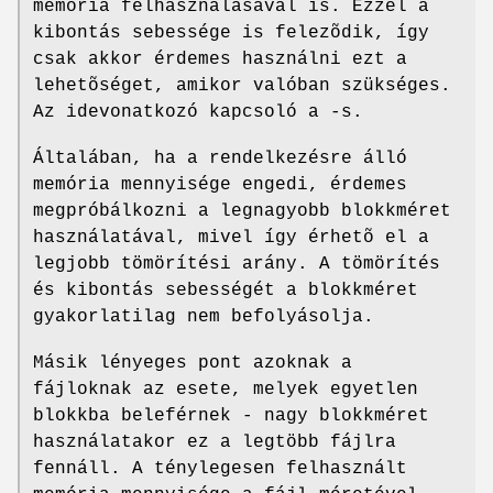
memória felhasználásával is. Ezzel a
kibontás sebessége is felezõdik, így
csak akkor érdemes használni ezt a
lehetõséget, amikor valóban szükséges.
Az idevonatkozó kapcsoló a -s.
Általában, ha a rendelkezésre álló
memória mennyisége engedi, érdemes
megpróbálkozni a legnagyobb blokkméret
használatával, mivel így érhetõ el a
legjobb tömörítési arány. A tömörítés
és kibontás sebességét a blokkméret
gyakorlatilag nem befolyásolja.
Másik lényeges pont azoknak a
fájloknak az esete, melyek egyetlen
blokkba beleférnek - nagy blokkméret
használatakor ez a legtöbb fájlra
fennáll. A ténylegesen felhasznált