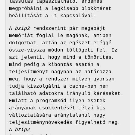
lassulás tapasztalható, érdemes
megpróbálni a legkisebb blokkméret
beállítását a -1 kapcsolóval.
A
bzip2
rendszerint pár megabájt
memóriát foglal le magának, amiben
dolgozhat, aztán az egészet eléggé
össze-vissza módon töltögeti fel. Ez
azt jelenti, hogy mind a tömörítés,
mind pedig a kibontás esetén a
teljesítményt nagyban az határozza
meg, hogy a rendszer milyen gyorsan
tudja kiszolgálni a cache-ben nem
található adatokra irányuló kéréseket.
Emiatt a programkód ilyen esetek
arányának csökkentését célzó kis
változtatására aránytalanul nagy
teljesítménynövekedés figyelhetõ meg.
A
bzip2