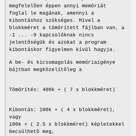
megfelelõen éppen annyi memóriát
foglal le magának, amennyi a
kibontáshoz szükséges. Mivel a
blokkméret a tömörített fájlban van, a
-1 ... -9 kapcsolóknak nincs
jelentõségük és azokat a program
kibontáskor figyelmen kívül hagyja.
A be- és kicsomagolás memóriaigénye
bájtban megközelítõleg a
Tömörítés: 400k + ( 7 x blokkméret)
Kibontás: 100k + ( 4 x blokkméret),
vagy
100k + ( 2.5 x blokkméret) képletekkel
becsülhetõ meg,