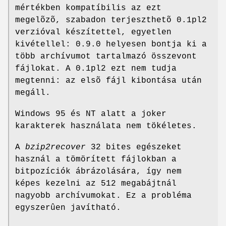
mértékben kompatíbilis az ezt
megelõzõ, szabadon terjeszthetõ 0.1pl2
verzióval készítettel, egyetlen
kivétellel: 0.9.0 helyesen bontja ki a
több archívumot tartalmazó összevont
fájlokat. A 0.1pl2 ezt nem tudja
megtenni: az elsõ fájl kibontása után
megáll.
Windows 95 és NT alatt a joker
karakterek használata nem tökéletes.
A
bzip2recover
32 bites egészeket
használ a tömörített fájlokban a
bitpozíciók ábrázolására, így nem
képes kezelni az 512 megabájtnál
nagyobb archívumokat. Ez a probléma
egyszerûen javítható.