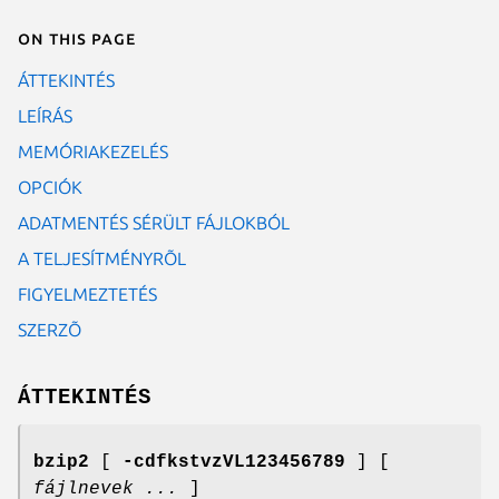
On this page
ÁTTEKINTÉS
LEÍRÁS
MEMÓRIAKEZELÉS
OPCIÓK
ADATMENTÉS SÉRÜLT FÁJLOKBÓL
A TELJESÍTMÉNYRÕL
FIGYELMEZTETÉS
SZERZÕ
ÁTTEKINTÉS
bzip2
[
-cdfkstvzVL123456789
] [
fájlnevek ...
]