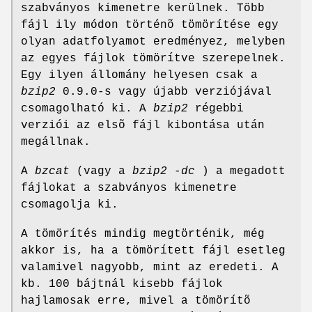
szabványos kimenetre kerülnek. Több
fájl ily módon történõ tömörítése egy
olyan adatfolyamot eredményez, melyben
az egyes fájlok tömörítve szerepelnek.
Egy ilyen állomány helyesen csak a
bzip2
0.9.0-s vagy újabb verziójával
csomagolható ki. A
bzip2
régebbi
verziói az elsõ fájl kibontása után
megállnak.
A
bzcat
(vagy a
bzip2 -dc
) a megadott
fájlokat a szabványos kimenetre
csomagolja ki.
A tömörítés mindig megtörténik, még
akkor is, ha a tömörített fájl esetleg
valamivel nagyobb, mint az eredeti. A
kb. 100 bájtnál kisebb fájlok
hajlamosak erre, mivel a tömörítõ