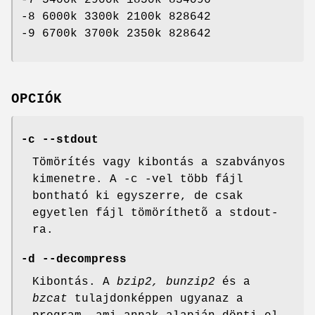
-7 5400k 2900k 1850k 834096
-8 6000k 3300k 2100k 828642
-9 6700k 3700k 2350k 828642
OPCIÓK
-c --stdout
Tömörítés vagy kibontás a szabványos
kimenetre. A -c -vel több fájl
bontható ki egyszerre, de csak
egyetlen fájl tömöríthetõ a stdout-
ra.
-d --decompress
Kibontás. A
bzip2,
bunzip2
és a
bzcat
tulajdonképpen ugyanaz a