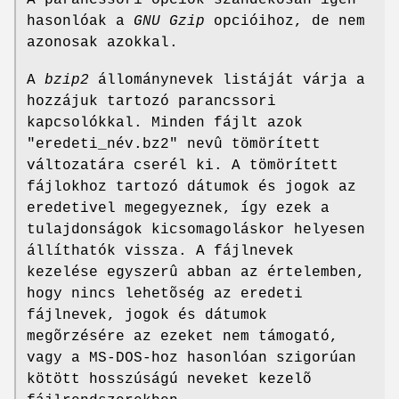
hasonlóak a
GNU Gzip
opcióihoz, de nem
azonosak azokkal.
A
bzip2
állománynevek listáját várja a
hozzájuk tartozó parancssori
kapcsolókkal. Minden fájlt azok
"eredeti_név.bz2" nevû tömörített
változatára cserél ki. A tömörített
fájlokhoz tartozó dátumok és jogok az
eredetivel megegyeznek, így ezek a
tulajdonságok kicsomagoláskor helyesen
állíthatók vissza. A fájlnevek
kezelése egyszerû abban az értelemben,
hogy nincs lehetõség az eredeti
fájlnevek, jogok és dátumok
megõrzésére az ezeket nem támogató,
vagy a MS-DOS-hoz hasonlóan szigorúan
kötött hosszúságú neveket kezelõ