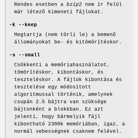
Rendes esetben a
bzip2
nem ír felül
már létezõ kimeneti fájlokat.
-k --keep
Megtartja (nem törli le) a bemenõ
állományokat be- és kitömörítéskor.
-s --small
Csökkenti a memóriahasználatot,
tömörítéskor, kibontáskor, és
teszteléskor. A fájlok kibontása és
tesztelése egy módosított
algoritmussal történik, amelynek
csupán 2.5 bájtra van szüksége
bájtonként a blokkban. Ez azt
jelenti, hogy bármelyik fájl
kibontható 2300k memóriában, igaz, a
normál sebességnek csaknem felével.