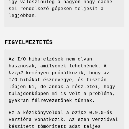
így valószínûleg a nagyon nagy cache-
sel rendelkezõ gépeken teljesít a
legjobban.
FIGYELMEZTETÉS
Az I/O hibajelzések nem olyan
hasznosak, amilyenek lehetnének. A
bzip2
keményen próbálkozik, hogy az
I/O hibákat észrevegye, és tisztán
lépjen ki, de annak a részletei, hogy
tulajdonképpen mi is volt a probléma,
gyakran félrevezetõnek tûnnek.
Ez a kézikönyvoldal a
bzip2
0.9.0-ás
verzióra vonatkozik. Az ezen verzióval
készített tömörített adat teljes