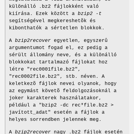
különálló .bz2 fájlokként való
kiírása. Ezek között a
bzip2 -t
segítségével megkereshetõk és
kibonthatók a sértetlen blokkok.
A
bzip2recover
egyetlen, egyszerû
argumentumot fogad el, ez pedig a
sérült állomány neve, és a különálló
blokkokat tartalmazó fájlokat hoz
létre "rec0001file.bz2",
"rec0002file.bz2", stb. néven. A
keletkezõ fájlok nevei olyanok, hogy
az egymást követõ feldolgozásoknál a
joker karakterek használatakor,
például a "bzip2 -dc rec*file.bz2 >
javított_adat" esetén a fájlok a
helyes sorrendben jelennek meg.
A
bzip2recover
nagy .bz2 fájlok esetén