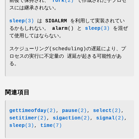
前後で保持され、
fork
(2)
で作成された子プロセ
スには継承されない。
sleep
(3)
は
SIGALRM
を利用して実装されてい
るかもしれない。
alarm
() と
sleep
(3)
を混ぜ
て使用してはならない。
スケジューリング(scheduling)の遅延により、プ
ロセスの実行に不定量の 遅延が起きる可能性があ
る。
関連項目
gettimeofday
(2)
,
pause
(2)
,
select
(2)
,
setitimer
(2)
,
sigaction
(2)
,
signal
(2)
,
sleep
(3)
,
time
(7)