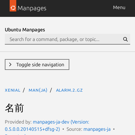
Manpages
Menu
Ubuntu Manpages
Toggle side navigation
xenial
man(ja)
alarm.2.gz
名前
Provided by:
manpages-ja-dev (Version:
0.5.0.0.20140515+dfsg-2)
Source:
manpages-ja