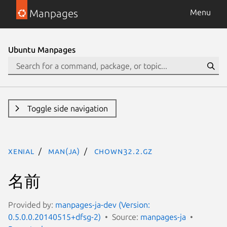
Manpages
Menu
Ubuntu Manpages
Toggle side navigation
xenial
man(ja)
chown32.2.gz
名前
Provided by:
manpages-ja-dev (Version:
0.5.0.0.20140515+dfsg-2)
Source:
manpages-ja