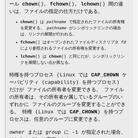
ール
chown
(),
fchown
(),
lchown
() 間の違
いは、ファイルの指定の仕方だけである。
chown
() は
pathname
で指定されたファイルの所有権
を変更する。
pathname
がシンボリックリンクの場合
は、リンクの展開が行われる。
fchown
() はオープンされたファイルディスクリプタ
fd
により参照されるファイルの所有権を変更する。
lchown
() は
chown
() と同じだが、シンボリックリン
クを展開しない点が異なる。
特権を持つプロセス (Linux では
CAP_CHOWN
ケ
ーパビリティ (capability) を持つプロセス)
だけが ファイルの所有者を変更できる。 ファイル
の所有者は、その所有者が属しているグループのい
ずれかに ファイルのグループを変更することができ
る。 特権 (Linux では
CAP_CHOWN
) を持つプ
ロセスは、任意のグループに変更できる。
owner
または
group
に -1 が指定された場合、