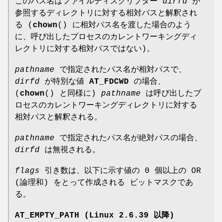
このパス名はファイルディスクリプター
dirfd
が
参照するディレクトリに対する相対パスと解釈され
る (
chown
() に相対パス名を渡した場合のよう
に、呼び出したプロセスのカレントワーキングディ
レクトリに対する相対パスではない)。
pathname
で指定されたパス名が相対パスで、
dirfd
が特別な値
AT_FDCWD
の場合、
(
chown
() と同様に)
pathname
は呼び出したプ
ロセスのカレントワーキングディレクトリに対する
相対パスと解釈される。
pathname
で指定されたパス名が絶対パスの場合、
dirfd
は無視される。
flags
引き数は、以下に示す値の 0 個以上の OR
(論理和) をとって作成される ビットマスクであ
る。
AT_EMPTY_PATH
(Linux 2.6.39 以降)