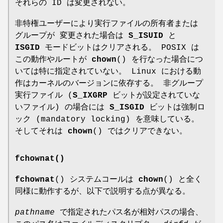
それらの ID は変更されない。
非特権ユーザーにより実行ファイルの所有者または
グループが 変更された場合は
S_ISUID
と
ISGID
モードビットはクリアされる。 POSIX は
この動作やルートが
chown
() を行なった場合につ
いては特に指定されていない。 Linux における動
作はカーネルのバージョンに依存する。 非グループ
実行ファイル (
S_IXGRP
ビットが設定されていな
いファイル) の場合には
S_ISGID
ビットは強制ロ
ック (mandatory locking) を意味している。
そしてそれは
chown
() ではクリアできない。
fchownat()
fchownat
() システムコールは
chown
() と全く
同様に動作するが、以下で説明する点が異なる。
pathname
で指定されたパス名が相対パスの場合、