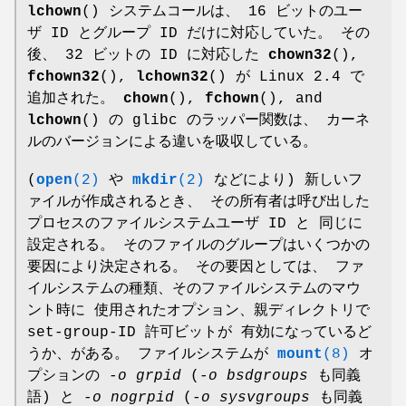
lchown
() システムコールは、 16 ビットのユー
ザ ID とグループ ID だけに対応していた。 その
後、 32 ビットの ID に対応した
chown32
(),
fchown32
(),
lchown32
() が Linux 2.4 で
追加された。
chown
(),
fchown
(), and
lchown
() の glibc のラッパー関数は、 カーネ
ルのバージョンによる違いを吸収している。
(
open
(2)
や
mkdir
(2)
などにより) 新しいフ
ァイルが作成されるとき、 その所有者は呼び出した
プロセスのファイルシステムユーザ ID と 同じに
設定される。 そのファイルのグループはいくつかの
要因により決定される。 その要因としては、 ファ
イルシステムの種類、そのファイルシステムのマウ
ント時に 使用されたオプション、親ディレクトリで
set-group-ID 許可ビットが 有効になっているど
うか、がある。 ファイルシステムが
mount
(8)
オ
プションの
-o grpid
(
-o bsdgroups
も同義
語) と
-o nogrpid
(
-o sysvgroups
も同義