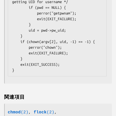
getting UID for username */

        if (pwd == NULL) {

            perror("getpwnam");

            exit(EXIT_FAILURE);

        }

        uid = pwd->pw_uid;

    }

    if (chown(argv[2], uid, -1) == -1) {

        perror("chown");

        exit(EXIT_FAILURE);

    }

    exit(EXIT_SUCCESS);

}
関連項目
chmod
(2)
,
flock
(2)
,