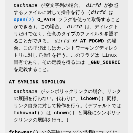
pathname
が空文字列の場合、
dirfd
が参照
するファイルに対して操作を行う (
dirfd
は
open
(2)
O_PATH
フラグを使って取得すること
ができる)。この場合、
dirfd
は、ディレクト
リだけでなく、任意のタイプのファイルを参照す
ることができる。
dirfd
が
AT_FDCWD
の場
合、この呼び出しはカレントワーキングディレク
トリに対して操作を行う。このフラグは Linux
固有であり、その定義を得るには
_GNU_SOURCE
を定義すること。
AT_SYMLINK_NOFOLLOW
pathname
がシンボリックリンクの場合、リンク
の展開を行わない。代わりに、
lchown
() 同様、
リンク自身に対して操作を行う。(デフォルトでは
fchownat
() は
chown
() と同様にシンボリッ
クリンクの展開を行う。)
fchownat
() の必要性についての説明については