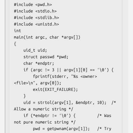
#include <pwd.h>

#include <stdio.h>

#include <stdlib.h>

#include <unistd.h>

int

main(int argc, char *argv[])

{

    uid_t uid;

    struct passwd *pwd;

    char *endptr;

    if (argc != 3 || argv[1][0] == '\0') {

        fprintf(stderr, "%s <owner> 
<file>\n", argv[0]);

        exit(EXIT_FAILURE);

    }

    uid = strtol(argv[1], &endptr, 10);  /* 
Allow a numeric string */

    if (*endptr != '\0') {         /* Was 
not pure numeric string */

        pwd = getpwnam(argv[1]);   /* Try 