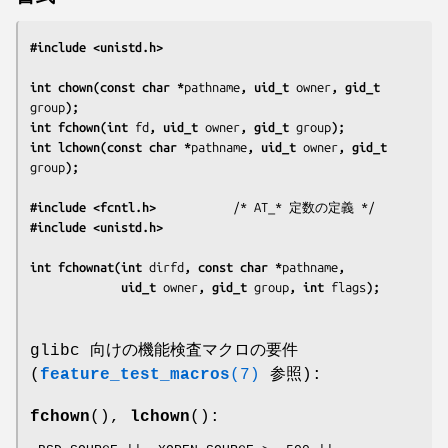
#include <unistd.h>
int chown(const char *
pathname
, uid_t 
owner
, gid_t 
group
);
int fchown(int 
fd
, uid_t 
owner
, gid_t 
group
);
int lchown(const char *
pathname
, uid_t 
owner
, gid_t 
group
);
#include <fcntl.h>           
#include <unistd.h>
int fchownat(int 
dirfd
, const char *
pathname
,
             uid_t 
owner
, gid_t 
group
, int 
flags
);
glibc 向けの機能検査マクロの要件
(
feature_test_macros
(7)
参照):
fchown
(),
lchown
():