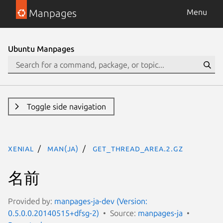
Manpages
Menu
Ubuntu Manpages
Toggle side navigation
xenial
man(ja)
get_thread_area.2.gz
名前
Provided by:
manpages-ja-dev (Version:
0.5.0.0.20140515+dfsg-2)
Source:
manpages-ja