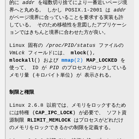
的に
addr
を端数切り捨てにより一番近いページ境
界へと丸める。 しかし POSIX.1-2001 は
addr
がページ境界に合っていることを要求する実装も許
している。 そのため移植性を意図したアプリケーシ
ョンではきちんと境界に合わせた方が良い。
Linux 固有の
/proc/PID/status
ファイルの
VmLck
フィールドには、
mlock
(),
mlockall
() および
mmap
(2)
MAP_LOCKED
を
使って、 ID が
PID
のプロセスがロックしている
メモリ量 (キロバイト単位) が 表示される。
制限と権限
Linux 2.6.8 以前では、メモリをロックするため
には特権 (
CAP_IPC_LOCK
) が必要で、 ソフト資
源制限
RLIMIT_MEMLOCK
はプロセスがどれだけ
のメモリをロックできるかの制限を定義する。