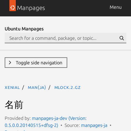
Manpages
Menu
Ubuntu Manpages
Toggle side navigation
xenial
man(ja)
mlock.2.gz
名前
Provided by:
manpages-ja-dev (Version:
0.5.0.0.20140515+dfsg-2)
Source:
manpages-ja