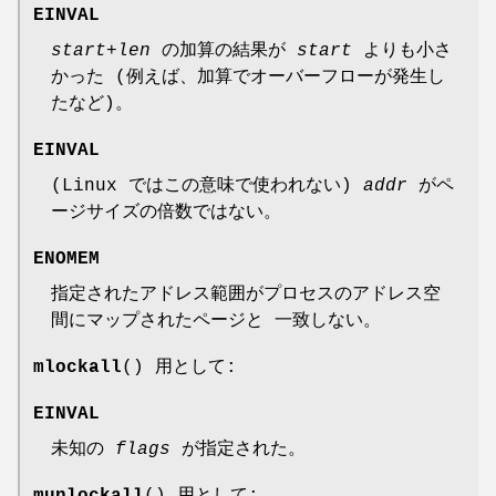
EINVAL
start
+
len
の加算の結果が
start
よりも小さ
かった (例えば、加算でオーバーフローが発生し
たなど)。
EINVAL
(Linux ではこの意味で使われない)
addr
がペ
ージサイズの倍数ではない。
ENOMEM
指定されたアドレス範囲がプロセスのアドレス空
間にマップされたページと 一致しない。
mlockall
() 用として:
EINVAL
未知の
flags
が指定された。
munlockall
() 用として: