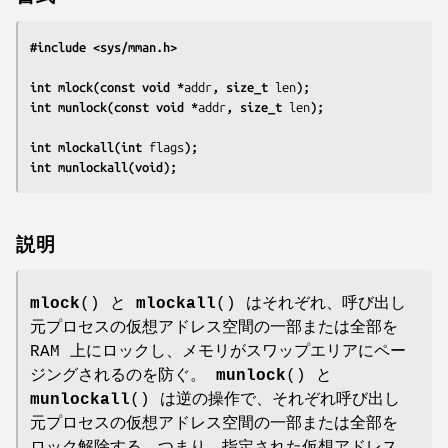
#include <sys/mman.h>
int mlock(const void *
addr
, size_t 
len
);
int munlock(const void *
addr
, size_t 
len
);
int mlockall(int 
flags
);
int munlockall(void);
説明
mlock
() と
mlockall
() はそれぞれ、呼び出し
元プロセスの仮想アドレス空間の一部または全部を
RAM 上にロックし、メモリがスワップエリアにペー
ジングされるのを防ぐ。
munlock
() と
munlockall
() は逆の操作で、それぞれ呼び出し
元プロセスの仮想アドレス空間の一部または全部を
ロック解除する。つまり、指定された仮想アドレス