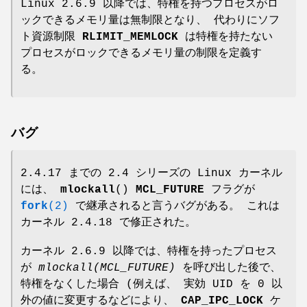
Linux 2.6.9 以降では、特権を持つプロセスがロ
ックできるメモリ量は無制限となり、 代わりにソフ
ト資源制限
RLIMIT_MEMLOCK
は特権を持たない
プロセスがロックできるメモリ量の制限を定義す
る。
バグ
2.4.17 までの 2.4 シリーズの Linux カーネル
には、
mlockall
()
MCL_FUTURE
フラグが
fork
(2)
で継承されると言うバグがある。 これは
カーネル 2.4.18 で修正された。
カーネル 2.6.9 以降では、特権を持ったプロセス
が
mlockall(MCL_FUTURE)
を呼び出した後で、
特権をなくした場合 (例えば、 実効 UID を 0 以
外の値に変更するなどにより、
CAP_IPC_LOCK
ケ