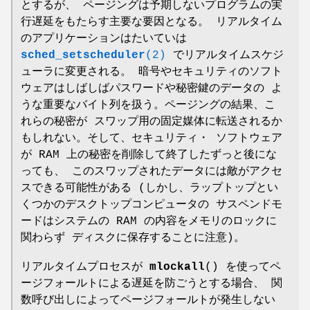
とするが、 ページングは予期しないプログラムの実
行遅延をもたらす主要な要因となる。 リアルタイム
のアプリケーションはたいていは
sched_setscheduler
(2)
でリアルタイムスケジ
ューラに変更される。 暗号やセキュリティのソフト
ウェアはしばしばパスワードや秘密鍵のデータの よ
うな重要なバイト列を扱う。ページングの結果、こ
れらの秘密が スワップ用の固定媒体に転送されるか
もしれない。そして、セキュリティ・ ソフトウェア
が RAM 上の秘密を削除して終了したずっと後にな
っても、 このスワップされたデータには敵がアクセ
スできる可能性がある (しかし、ラップトップとい
くつかのデスクトップコンピュータの サスペンドモ
ードはシステムの RAM の内容をメモリのロックに
関わらず ディスクに保存することに注意)。
リアルタイムプロセスが
mlockall
() を使ってペ
ージフォールトによる遅延を防ごうとする場合、 関
数呼び出しによってページフォールトが発生しない