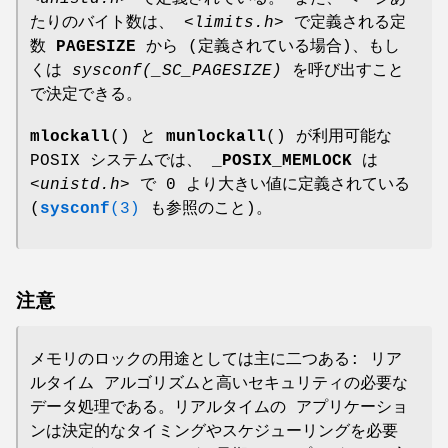
たりのバイト数は、
<limits.h>
で定義される定
数
PAGESIZE
から (定義されている場合)、もし
くは
sysconf(_SC_PAGESIZE)
を呼び出すこと
で決定できる。
mlockall
() と
munlockall
() が利用可能な
POSIX システムでは、
_POSIX_MEMLOCK
は
<unistd.h>
で 0 より大きい値に定義されている
(
sysconf
(3)
も参照のこと)。
注意
メモリのロックの用途としては主に二つある: リア
ルタイム アルゴリズムと高いセキュリティの必要な
データ処理である。リアルタイムの アプリケーショ
ンは決定的なタイミングやスケジューリングを必要