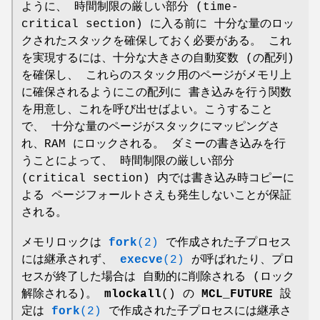
ように、 時間制限の厳しい部分 (time-
critical section) に入る前に 十分な量のロッ
クされたスタックを確保しておく必要がある。 これ
を実現するには、十分な大きさの自動変数 (の配列)
を確保し、 これらのスタック用のページがメモリ上
に確保されるようにこの配列に 書き込みを行う関数
を用意し、これを呼び出せばよい。こうすること
で、 十分な量のページがスタックにマッピングさ
れ、RAM にロックされる。 ダミーの書き込みを行
うことによって、 時間制限の厳しい部分
(critical section) 内では書き込み時コピーに
よる ページフォールトさえも発生しないことが保証
される。
メモリロックは
fork
(2)
で作成された子プロセス
には継承されず、
execve
(2)
が呼ばれたり、プロ
セスが終了した場合は 自動的に削除される (ロック
解除される)。
mlockall
() の
MCL_FUTURE
設
定は
fork
(2)
で作成された子プロセスには継承さ