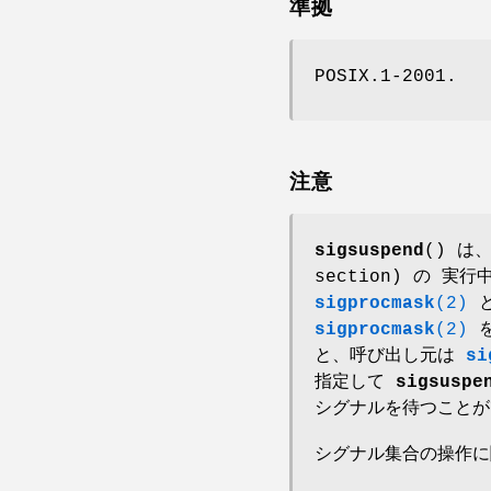
準拠
POSIX.1-2001.
注意
sigsuspend
() は
section) の 
sigprocmask
(2)
と
sigprocmask
(2)
を
と、呼び出し元は
si
指定して
sigsuspe
シグナルを待つことが
シグナル集合の操作