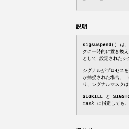
説明
sigsuspend
() 
クに一時的に置き換え
として 設定されたシ
シグナルがプロセス
が捕捉された場合、
り、シグナルマスク
SIGKILL
と
SIGST
mask
に指定しても、