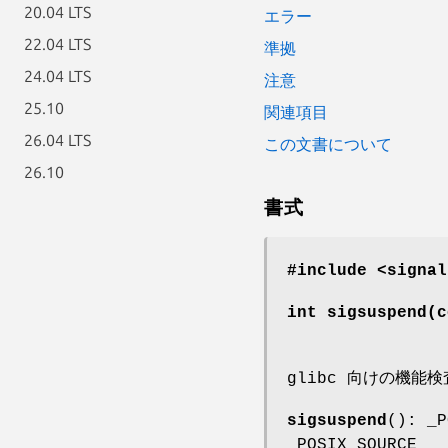
20.04 LTS
エラー
22.04 LTS
準拠
24.04 LTS
注意
25.10
関連項目
26.04 LTS
この文書について
26.10
書式
#include <signal
int sigsuspend(c
glibc 向けの機能
sigsuspend
(): _P
_POSIX_SOURCE