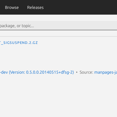
Browse
Releases
t_sigsuspend.2.gz
dev (Version: 0.5.0.0.20140515+dfsg-2)
Source:
manpages-j