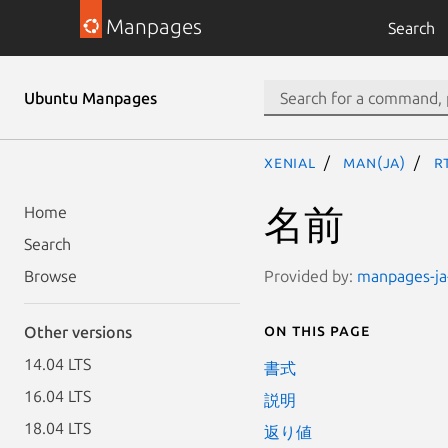
Manpages
Search
Ubuntu Manpages
xenial
man(ja)
r
名前
Home
Search
Provided by:
manpages-ja-
Browse
On this page
Other versions
14.04 LTS
書式
16.04 LTS
説明
18.04 LTS
返り値