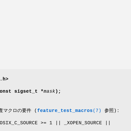
.h>
onst sigset_t *
mask
);
検査マクロの要件 (
feature_test_macros
(7)
参照):
OSIX_C_SOURCE >= 1 || _XOPEN_SOURCE ||