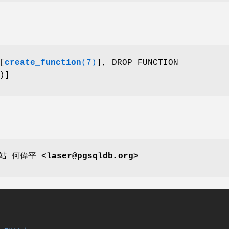
[
create_function
(7)
], DROP FUNCTION
)]
網站
何偉平 <laser@pgsqldb.org>