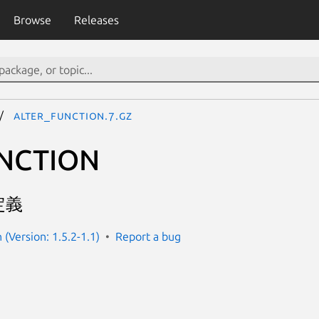
Browse
Releases
alter_function.7.gz
UNCTION
定義
(Version: 1.5.2-1.1)
Report a bug