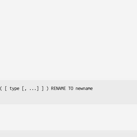
( [ 
type
 [, ...] ] ) RENAME TO 
newname