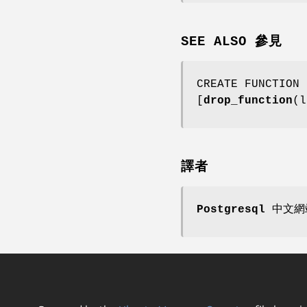
SEE ALSO 參見
CREATE FUNCTION 
[
drop_function
(l
譯者
Postgresql 中文