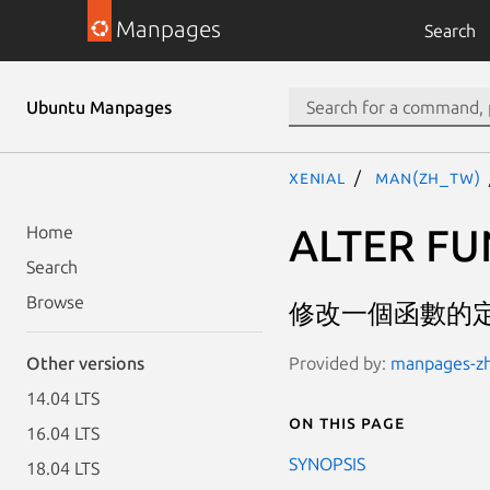
Manpages
Search
Ubuntu Manpages
xenial
man(zh_TW)
ALTER F
Home
Search
Browse
修改一個函數的
Provided by:
manpages-zh 
Other versions
14.04 LTS
On this page
16.04 LTS
SYNOPSIS
18.04 LTS