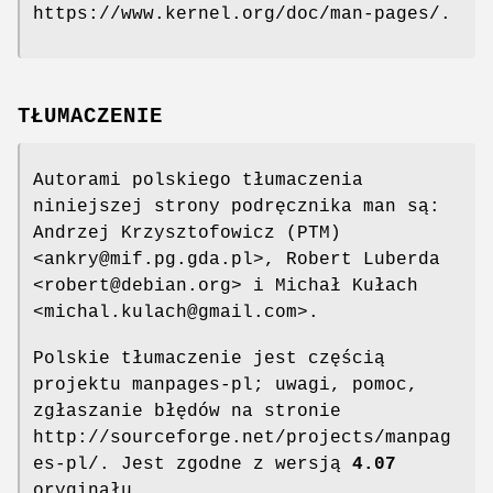
https://www.kernel.org/doc/man-pages/.
TŁUMACZENIE
Autorami polskiego tłumaczenia
niniejszej strony podręcznika man są:
Andrzej Krzysztofowicz (PTM)
<ankry@mif.pg.gda.pl>, Robert Luberda
<robert@debian.org> i Michał Kułach
<michal.kulach@gmail.com>.
Polskie tłumaczenie jest częścią
projektu manpages-pl; uwagi, pomoc,
zgłaszanie błędów na stronie
http://sourceforge.net/projects/manpag
es-pl/. Jest zgodne z wersją
4.07
oryginału.