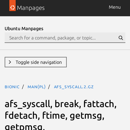
Manpages
Menu
Ubuntu Manpages
Toggle side navigation
bionic
man(pl)
afs_syscall.2.gz
afs_syscall, break, fattach,
fdetach, ftime, getmsg,
getpmsg,