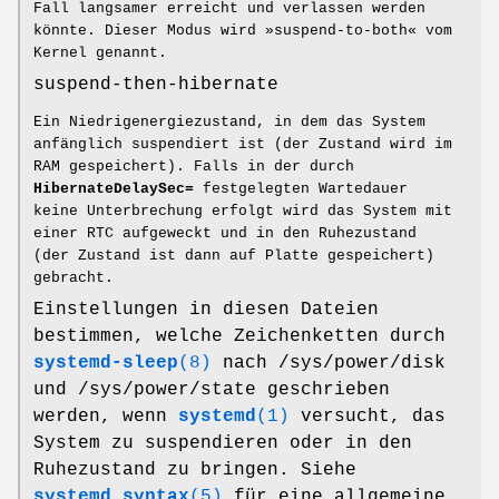
Fall langsamer erreicht und verlassen werden
könnte. Dieser Modus wird »suspend-to-both« vom
Kernel genannt.
suspend-then-hibernate
Ein Niedrigenergiezustand, in dem das System
anfänglich suspendiert ist (der Zustand wird im
RAM gespeichert). Falls in der durch
HibernateDelaySec=
festgelegten Wartedauer
keine Unterbrechung erfolgt wird das System mit
einer RTC aufgeweckt und in den Ruhezustand
(der Zustand ist dann auf Platte gespeichert)
gebracht.
Einstellungen in diesen Dateien
bestimmen, welche Zeichenketten durch
systemd-sleep
(8)
nach /sys/power/disk
und /sys/power/state geschrieben
werden, wenn
systemd
(1)
versucht, das
System zu suspendieren oder in den
Ruhezustand zu bringen. Siehe
systemd.syntax
(5)
für eine allgemeine