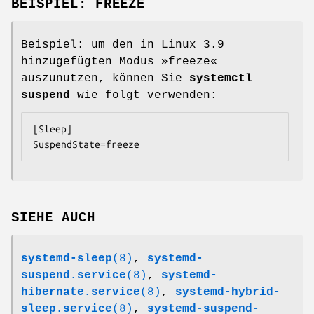
BEISPIEL: FREEZE
Beispiel: um den in Linux 3.9
hinzugefügten Modus »freeze«
auszunutzen, können Sie
systemctl
suspend
wie folgt verwenden:
[Sleep]

SuspendState=freeze
SIEHE AUCH
systemd-sleep
(8)
,
systemd-
suspend.service
(8)
,
systemd-
hibernate.service
(8)
,
systemd-hybrid-
sleep.service
(8)
,
systemd-suspend-