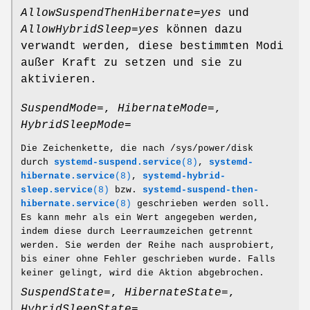
AllowSuspendThenHibernate=yes
und
AllowHybridSleep=yes
können dazu
verwandt werden, diese bestimmten Modi
außer Kraft zu setzen und sie zu
aktivieren.
SuspendMode=
,
HibernateMode=
,
HybridSleepMode=
Die Zeichenkette, die nach /sys/power/disk
durch
systemd-suspend.service
(8)
,
systemd-
hibernate.service
(8)
,
systemd-hybrid-
sleep.service
(8)
bzw.
systemd-suspend-then-
hibernate.service
(8)
geschrieben werden soll.
Es kann mehr als ein Wert angegeben werden,
indem diese durch Leerraumzeichen getrennt
werden. Sie werden der Reihe nach ausprobiert,
bis einer ohne Fehler geschrieben wurde. Falls
keiner gelingt, wird die Aktion abgebrochen.
SuspendState=
,
HibernateState=
,
HybridSleepState=