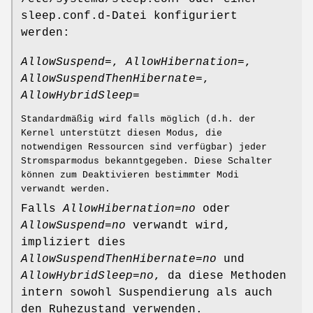
sleep.conf.d-Datei konfiguriert
werden:
AllowSuspend=
,
AllowHibernation=
,
AllowSuspendThenHibernate=
,
AllowHybridSleep=
Standardmäßig wird falls möglich (d.h. der
Kernel unterstützt diesen Modus, die
notwendigen Ressourcen sind verfügbar) jeder
Stromsparmodus bekanntgegeben. Diese Schalter
können zum Deaktivieren bestimmter Modi
verwandt werden.
Falls
AllowHibernation=no
oder
AllowSuspend=no
verwandt wird,
impliziert dies
AllowSuspendThenHibernate=no
und
AllowHybridSleep=no
, da diese Methoden
intern sowohl Suspendierung als auch
den Ruhezustand verwenden.