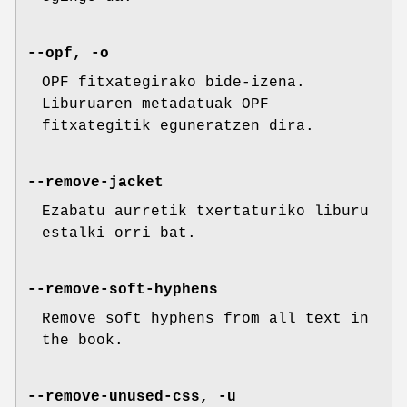
--opf, -o
OPF fitxategirako bide-izena.
Liburuaren metadatuak OPF
fitxategitik eguneratzen dira.
--remove-jacket
Ezabatu aurretik txertaturiko liburu
estalki orri bat.
--remove-soft-hyphens
Remove soft hyphens from all text in
the book.
--remove-unused-css, -u