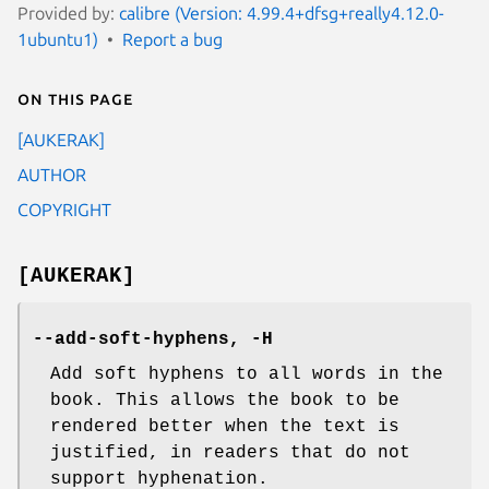
Provided by:
calibre (Version: 4.99.4+dfsg+really4.12.0-
1ubuntu1)
Report a bug
On this page
[AUKERAK]
AUTHOR
COPYRIGHT
[AUKERAK]
--add-soft-hyphens, -H
Add soft hyphens to all words in the
book. This allows the book to be
rendered better when the text is
justified, in readers that do not
support hyphenation.