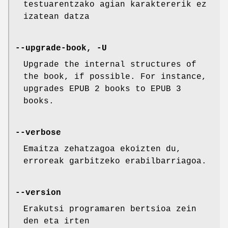
testuarentzako agian karaktererik ez
izatean datza
--upgrade-book, -U
Upgrade the internal structures of
the book, if possible. For instance,
upgrades EPUB 2 books to EPUB 3
books.
--verbose
Emaitza zehatzagoa ekoizten du,
erroreak garbitzeko erabilbarriagoa.
--version
Erakutsi programaren bertsioa zein
den eta irten