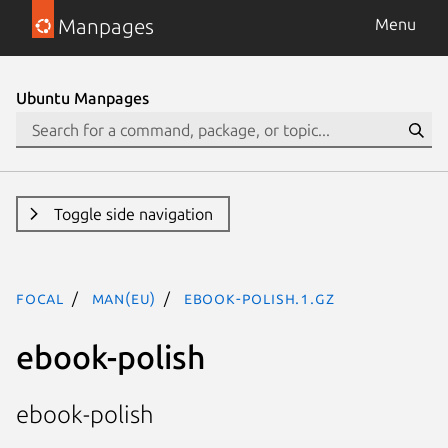
Manpages
Menu
Ubuntu Manpages
Toggle side navigation
focal
man(eu)
ebook-polish.1.gz
ebook-polish
ebook-polish