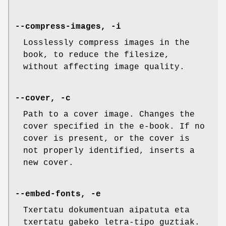
--compress-images, -i
Losslessly compress images in the
book, to reduce the filesize,
without affecting image quality.
--cover, -c
Path to a cover image. Changes the
cover specified in the e-book. If no
cover is present, or the cover is
not properly identified, inserts a
new cover.
--embed-fonts, -e
Txertatu dokumentuan aipatuta eta
txertatu gabeko letra-tipo guztiak.