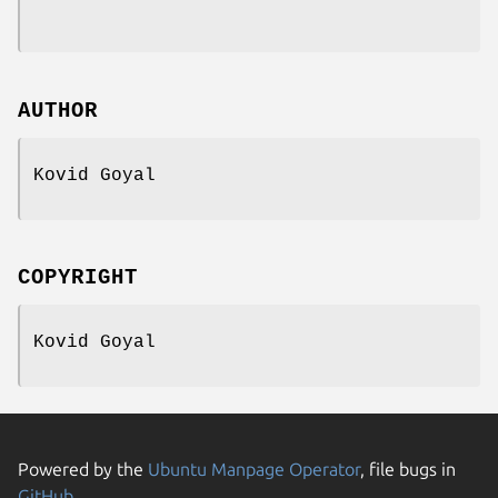
AUTHOR
Kovid Goyal
COPYRIGHT
Kovid Goyal
Powered by the
Ubuntu Manpage Operator
, file bugs in
GitHub