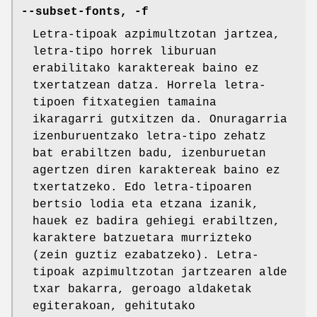
--subset-fonts, -f
Letra-tipoak azpimultzotan jartzea,
letra-tipo horrek liburuan
erabilitako karaktereak baino ez
txertatzean datza. Horrela letra-
tipoen fitxategien tamaina
ikaragarri gutxitzen da. Onuragarria
izenburuentzako letra-tipo zehatz
bat erabiltzen badu, izenburuetan
agertzen diren karaktereak baino ez
txertatzeko. Edo letra-tipoaren
bertsio lodia eta etzana izanik,
hauek ez badira gehiegi erabiltzen,
karaktere batzuetara murrizteko
(zein guztiz ezabatzeko). Letra-
tipoak azpimultzotan jartzearen alde
txar bakarra, geroago aldaketak
egiterakoan, gehitutako