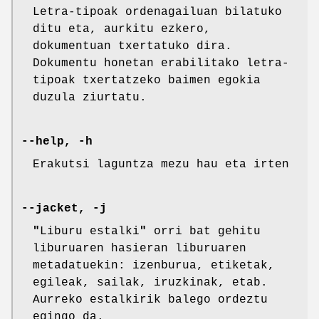
Letra-tipoak ordenagailuan bilatuko
ditu eta, aurkitu ezkero,
dokumentuan txertatuko dira.
Dokumentu honetan erabilitako letra-
tipoak txertatzeko baimen egokia
duzula ziurtatu.
--help, -h
Erakutsi laguntza mezu hau eta irten
--jacket, -j
"
Liburu estalki
"
orri bat gehitu
liburuaren hasieran liburuaren
metadatuekin: izenburua, etiketak,
egileak, sailak, iruzkinak, etab.
Aurreko estalkirik balego ordeztu
egingo da.