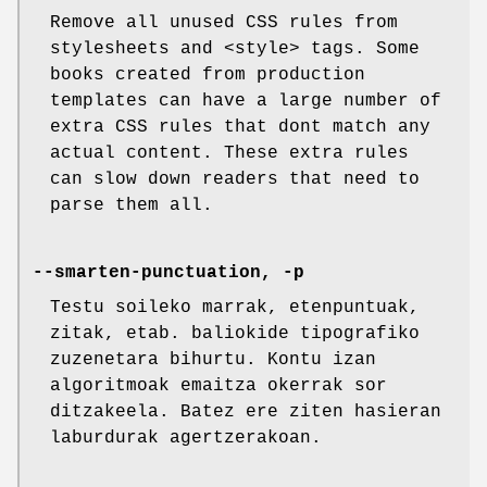
Remove all unused CSS rules from
stylesheets and <style> tags. Some
books created from production
templates can have a large number of
extra CSS rules that dont match any
actual content. These extra rules
can slow down readers that need to
parse them all.
--smarten-punctuation, -p
Testu soileko marrak, etenpuntuak,
zitak, etab. baliokide tipografiko
zuzenetara bihurtu. Kontu izan
algoritmoak emaitza okerrak sor
ditzakeela. Batez ere ziten hasieran
laburdurak agertzerakoan.