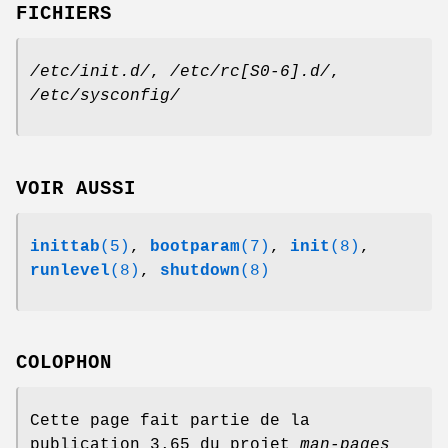
FICHIERS
/etc/init.d/
,
/etc/rc[S0-6].d/
,
/etc/sysconfig/
VOIR AUSSI
inittab
(5)
,
bootparam
(7)
,
init
(8)
,
runlevel
(8)
,
shutdown
(8)
COLOPHON
Cette page fait partie de la
publication 3.65 du projet
man-pages