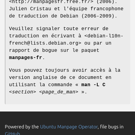
<http://manpagesfr.free.fr/> (2006).
Julien Cristau et l'équipe francophone
de traduction de Debian (2006-2009).
Veuillez signaler toute erreur de
traduction en écrivant à <debian-l10n-
french@lists.debian.org> ou par un
rapport de bogue sur le paquet
manpages-fr
.
Vous pouvez toujours avoir accès à la
version anglaise de ce document en
utilisant la commande «
man -L C
<section>
<page_de_man>
».
Powered by the
Ubuntu Manpage Operator
, file bugs in
GitHub