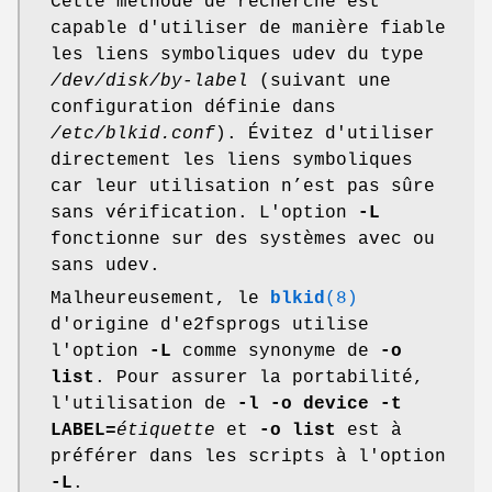
Cette méthode de recherche est
capable d'utiliser de manière fiable
les liens symboliques udev du type
/dev/disk/by-label
(suivant une
configuration définie dans
/etc/blkid.conf
). Évitez d'utiliser
directement les liens symboliques
car leur utilisation n’est pas sûre
sans vérification. L'option
-L
fonctionne sur des systèmes avec ou
sans udev.
Malheureusement, le
blkid
(8)
d'origine d'e2fsprogs utilise
l'option
-L
comme synonyme de
-o
list
. Pour assurer la portabilité,
l'utilisation de
-l -o device -t
LABEL=
étiquette
et
-o list
est à
préférer dans les scripts à l'option
-L
.