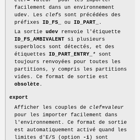
clef
="
valeur
"
pour les importer
facilement dans un environnement
udev. Les
clef
s sont précédées des
préfixes
ID_FS_
ou
ID_PART_
.
La sortie
udev
renvoie l'étiquette
ID_FS_AMBIVALENT
si plusieurs
superblocs sont détectés, et des
étiquettes
ID_PART_ENTRY_
*
sont
toujours renvoyées pour toutes les
partitions, y compris les partitions
vides. Ce format de sortie est
obsolète
.
export
Afficher les couples de
clef
=
valeur
pour les importer facilement dans
l'environnement. Ce format de sortie
est automatiquement activé quand les
limites d'E/S (option
-i
) sont