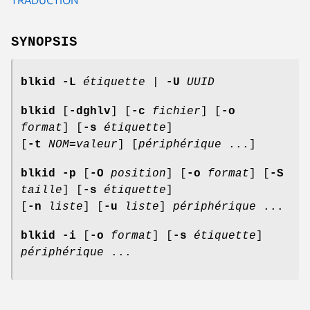
SYNOPSIS
blkid
-L
étiquette
|
-U
UUID
blkid
[
-dghlv
] [
-c
fichier
] [
-o
format
] [
-s
étiquette
]
[
-t
NOM
=
valeur
] [
périphérique
...]
blkid
-p
[
-O
position
] [
-o
format
] [
-S
taille
] [
-s
étiquette
]
[
-n
liste
] [
-u
liste
]
périphérique
...
blkid -i
[
-o
format
] [
-s
étiquette
]
périphérique
...