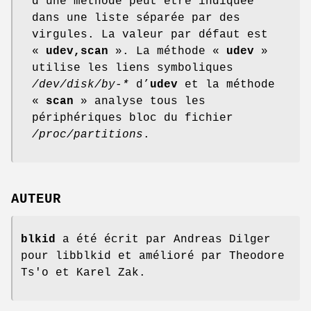
d'une méthode peut être indiquée
dans une liste séparée par des
virgules. La valeur par défaut est
«
udev,scan
». La méthode «
udev
»
utilise les liens symboliques
/dev/disk/by-*
d’
udev
et la méthode
«
scan
» analyse tous les
périphériques bloc du fichier
/proc/partitions
.
AUTEUR
blkid
a été écrit par Andreas Dilger
pour libblkid et amélioré par Theodore
Ts'o et Karel Zak.