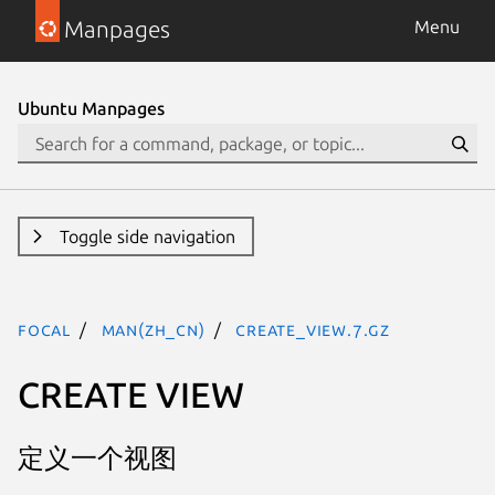
Manpages
Menu
Ubuntu Manpages
Toggle side navigation
focal
man(zh_CN)
create_view.7.gz
CREATE VIEW
定义一个视图