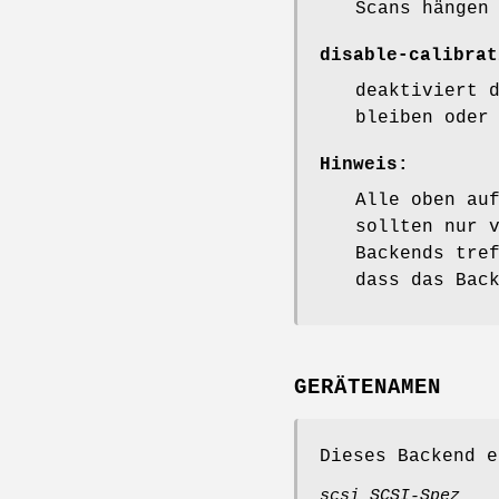
Scans hängen
disable-calibrat
deaktiviert 
bleiben oder
Hinweis:
Alle oben au
sollten nur 
Backends tre
dass das Bac
GERÄTENAMEN
Dieses Backend e
scsi SCSI-Spez