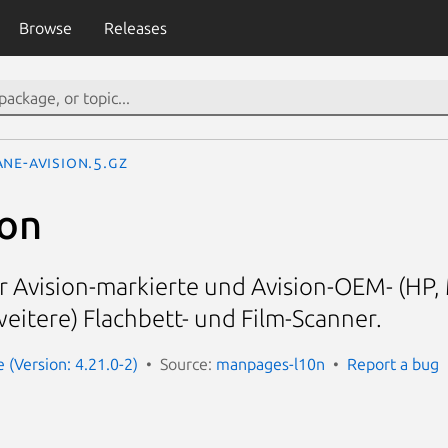
Browse
Releases
ane-avision.5.gz
ion
 Avision-markierte und Avision-OEM- (HP,
eitere) Flachbett- und Film-Scanner.
(Version: 4.21.0-2)
Source:
manpages-l10n
Report a bug