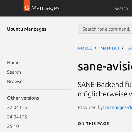
Manpages
Search
Ubuntu Manpages
noble
man(de)
s
sane-avis
Home
Search
Browse
SANE-Backend für
möglicherweise w
Other versions
Provided by:
manpages-de 
22.04 LTS
24.04 LTS
On this page
25.10