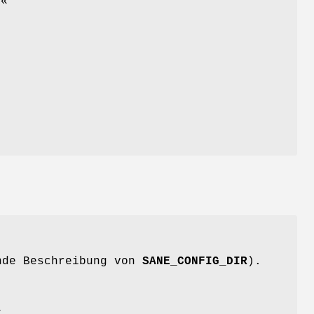
1«
n
ende Beschreibung von
SANE_CONFIG_DIR
).
t.