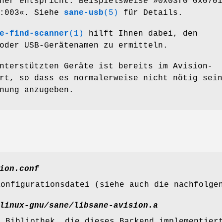
ner entspricht. Beispielsweise »0x03f0 0x070
2:003«. Siehe
sane-usb
(5)
für Details.
e-find-scanner
(1)
hilft Ihnen dabei, den
oder USB-Gerätenamen zu ermitteln.
nterstützten Geräte ist bereits im Avision-
rt, so dass es normalerweise nicht nötig sei
nung anzugeben.
ion.conf
Konfigurationsdatei (siehe auch die nachfolg
linux-gnu/sane/libsane-avision.a
e Bibliothek, die dieses Backend implementier