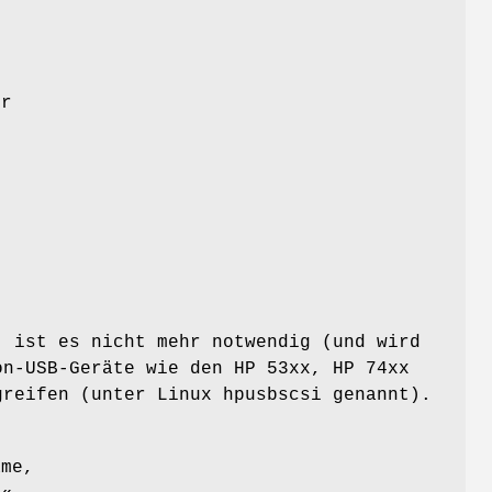
s
er
,
, ist es nicht mehr notwendig (und wird
on-USB-Geräte wie den HP 53xx, HP 74xx
greifen (unter Linux hpusbscsi genannt).
ame,