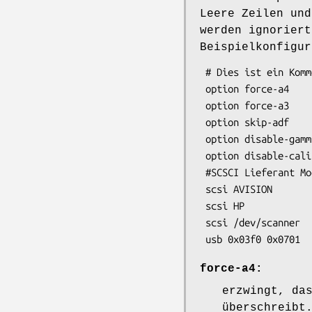
Leere Zeilen und
werden ignoriert
Beispielkonfigur
 # Dies ist ein Kommentar

 option force-a4

 option force-a3

 option skip-adf

 option disable-gamma-table

 option disable-calibration

 #SCSCI Lieferant Modell Typ Bus Kanal Kennung LUN

 scsi AVISION

 scsi HP

 scsi /dev/scanner

 usb 0x03f0 0x0701
force-a4:
erzwingt, da
überschreibt