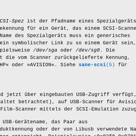
CSI-Spez
ist der Pfadname eines Spezialgerät
ekennung für ein Gerät, das einem SCSI-Scann
Name des Spezialgeräts muss ein generisches
ein symbolischer Link zu so einem Gerät sein
spielsweise
/dev/sga
oder
/dev/sg0
. Die
t die vom Scanner zurückgelieferte Kennung,
»HP« oder »AVISION«. Siehe
sane-scsi
(5)
für
nd jetzt über eingebauten USB-Zugriff verfügt
raltet betrachtet), auf USB-Scanner für Avisi
 Film-Scanner mittels der SCSI-Emulation zuzu
 USB-Gerätename, das Paar aus
duktkennung oder der von Libusb verwendete N