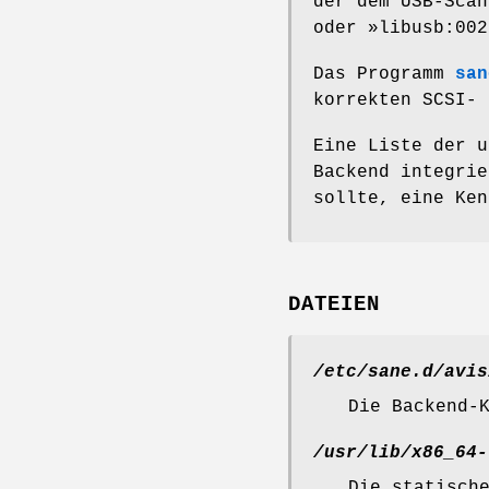
der dem USB-Scan
oder »libusb:00
Das Programm
san
korrekten SCSI- 
Eine Liste der u
Backend integrie
sollte, eine Ken
DATEIEN
/etc/sane.d/avis
Die Backend-
/usr/lib/x86_64-
Die statisch