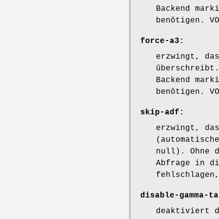
Backend mark
benötigen. V
force-a3:
erzwingt, da
überschreibt
Backend mark
benötigen. V
skip-adf:
erzwingt, da
(automatisch
null). Ohne 
Abfrage in d
fehlschlagen
disable-gamma-ta
deaktiviert 