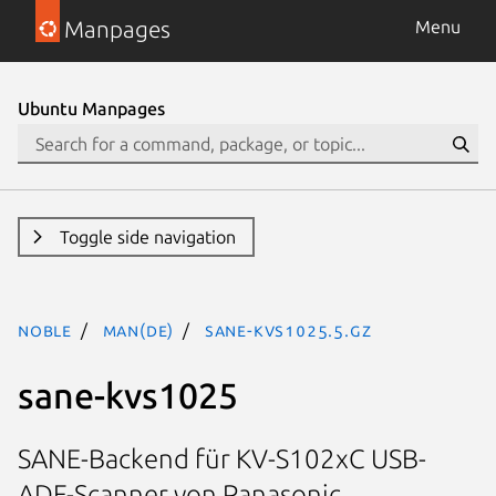
Manpages
Menu
Ubuntu Manpages
Toggle side navigation
noble
man(de)
sane-kvs1025.5.gz
sane-kvs1025
SANE-Backend für KV-S102xC USB-
ADF-Scanner von Panasonic