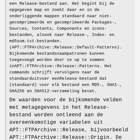
een Release-bestand aan. Het begint bij de
opgegeven map en zoekt daar en in de
onderliggende mappen standaard naar niet-
gecomprimeerde en gecomprimeerde Packages-,
Sources, Contents, Components en icons-
bestanden, alsook naar Release-, Index- en
md5sum.txt-bestanden.
(APT::FTPArchive::Release::Default-Patterns).
Bijkomende bestandsnaampatronen kunnen
toegevoegd worden door ze op te sommen
inAPT::FTPArchive::Release::Patterns. Het
commando schrijft vervolgens naar de
standaarduitvoer eenRelease-bestand dat
(standaard) voor elk bestand een MD5-, SHA1-,
SHA256 en SHA512-verzameling bevat.
De waarden voor de bijkomende velden
met metagegevens in het Release-
bestand worden ontleend aan de
overeenkomstige variabelen uit
APT::FTPArchive::Release, bijvoorbeeld
APT::FTPArchive::Release::Origin. De