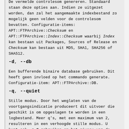
De vermelde controlesom genereren. Standaard
staan deze opties aan. Indien ze uitgezet
worden, dan zal het aangemaakte indexbestand zo
mogelijk geen velden voor de controlesom
bevatten. Configuratie-items:
APT::FTPArchive::
Checksum
en
APT::FTPArchive::
Index
::
Checksum
waarbij
Index
kan bestaan uit Packages, Sources of Release en
Checksum
kan bestaan uit MD5, SHA1, SHA256 of
SHA512.
-d
,
--db
Een bufferende binaire database gebruiken. Dit
heeft geen invloed op het commando generate.
Configuratie-item: APT::FTPArchive::DB.
-q
,
--quiet
Stille modus. Door het weglaten van de
voortgangsindicatie produceert dit uitvoer die
geschikt is om opgeslagen te worden in een
logbestand. Meer q's, met een maximum van 2,
resulteren in een verhoogde stille modus. U