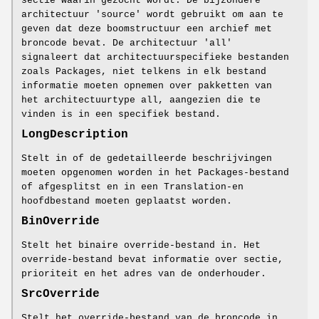
sectie waarin gezocht wordt. De bijzondere
architectuur 'source' wordt gebruikt om aan te
geven dat deze boomstructuur een archief met
broncode bevat. De architectuur 'all'
signaleert dat architectuurspecifieke bestanden
zoals Packages, niet telkens in elk bestand
informatie moeten opnemen over pakketten van
het architectuurtype all, aangezien die te
vinden is in een specifiek bestand.
LongDescription
Stelt in of de gedetailleerde beschrijvingen
moeten opgenomen worden in het Packages-bestand
of afgesplitst en in een Translation-en
hoofdbestand moeten geplaatst worden.
BinOverride
Stelt het binaire override-bestand in. Het
override-bestand bevat informatie over sectie,
prioriteit en het adres van de onderhouder.
SrcOverride
Stelt het override-bestand van de broncode in.