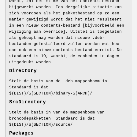
wordt, zal het mtime van het contents-bestand
bijgewerkt worden. Een dergelijke situatie kan
zich voordoen als het pakketbestand op zo een
manier gewijzigd wordt dat het niet resulteert
in een nieuw contents-bestand [bijvoorbeeld een
wijziging aan override]. Uitstel is toegelaten
als gehoopt mag worden dat nieuwe .deb-
bestanden geïnstalleerd zullen worden wat hoe
dan ook een nieuw contents-bestand vereist. De
standaard is 10, waarbij de eenheden in dagen
uitgedrukt worden.
Directory
Stelt de basis van de .deb-mappenboom in.
Standaard is dat
$(DIST)/$(SECTION)/binary-$(ARCH)/
SrcDirectory
Stelt de basis in van de mappenboom van
broncodepakketten. Standaard is dat
$(DIST)/$(SECTION)/source/
Packages