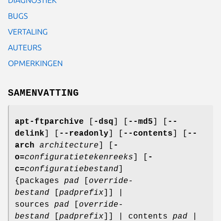
BUGS
VERTALING
AUTEURS
OPMERKINGEN
SAMENVATTING
apt-ftparchive
[
-dsq
] [
--md5
] [
--
delink
] [
--readonly
] [
--contents
] [
--
arch
architecture
] [
-
o=
configuratietekenreeks
] [
-
c=
configuratiebestand
]
{packages
pad
[
override-
bestand
[
padprefix
]] |
sources
pad
[
override-
bestand
[
padprefix
]] | contents
pad
|