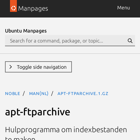
Manpages
Menu
Ubuntu Manpages
Toggle side navigation
noble
man(nl)
apt-ftparchive.1.gz
apt-ftparchive
Hulpprogramma om indexbestanden
te maken