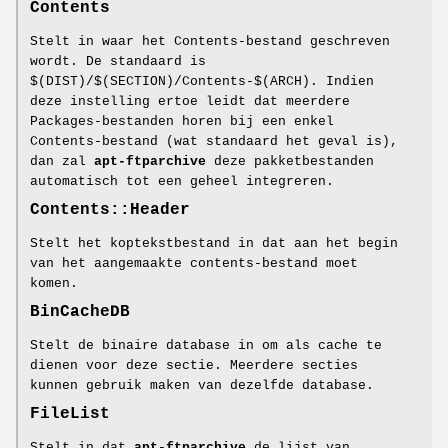
Contents
Stelt in waar het Contents-bestand geschreven
wordt. De standaard is
$(DIST)/$(SECTION)/Contents-$(ARCH). Indien
deze instelling ertoe leidt dat meerdere
Packages-bestanden horen bij een enkel
Contents-bestand (wat standaard het geval is),
dan zal
apt-ftparchive
deze pakketbestanden
automatisch tot een geheel integreren.
Contents::Header
Stelt het koptekstbestand in dat aan het begin
van het aangemaakte contents-bestand moet
komen.
BinCacheDB
Stelt de binaire database in om als cache te
dienen voor deze sectie. Meerdere secties
kunnen gebruik maken van dezelfde database.
FileList
Stelt in dat
apt-ftparchive
de lijst van