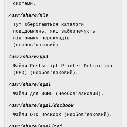
системи.
/usr/share/nls
Тут зберігаються каталоги
повідомлень, які забезпечують
підтримку перекладів
(необов'язковий).
/usr/share/ppd
Файли Postscript Printer Definition
(PPD) (необов'язковий).
/usr/share/sgml
Файли для SGML (необов'язковий).
/usr/share/sgml/docbook
Файли DTD DocBook (необов'язковий).
/usr/share/sgml/tei