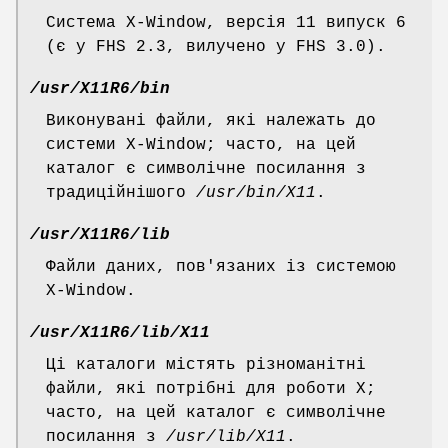
Система X-Window, версія 11 випуск 6
(є у FHS 2.3, вилучено у FHS 3.0).
/usr/X11R6/bin
Виконувані файли, які належать до
системи X-Window; часто, на цей
каталог є символічне посилання з
традиційнішого
/usr/bin/X11
.
/usr/X11R6/lib
Файли даних, пов'язаних із системою
X-Window.
/usr/X11R6/lib/X11
Ці каталоги містять різноманітні
файли, які потрібні для роботи X;
часто, на цей каталог є символічне
посилання з
/usr/lib/X11
.