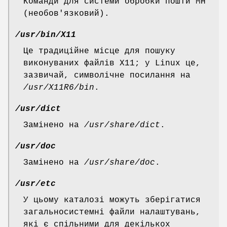
Команди для системи обробки пошти MH
(необов'язковий).
/usr/bin/X11
Це традиційне місце для пошуку
виконуваних файлів X11; у Linux це,
зазвичай, символічне посилання на
/usr/X11R6/bin
.
/usr/dict
Замінено на
/usr/share/dict
.
/usr/doc
Замінено на
/usr/share/doc
.
/usr/etc
У цьому каталозі можуть зберігатися
загальносистемні файли налаштувань,
які є спільними для декількох