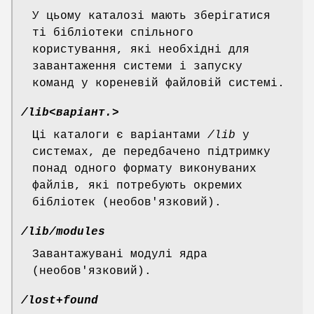
У цьому каталозі мають зберігатися
ті бібліотеки спільного
користування, які необхідні для
завантаження системи і запуску
команд у кореневій файловій системі.
/lib<варіант.>
Ці каталоги є варіантами
/lib
у
системах, де передбачено підтримку
понад одного формату виконуваних
файлів, які потребують окремих
бібліотек (необов'язковий).
/lib/modules
Завантажувані модулі ядра
(необов'язковий).
/lost+found