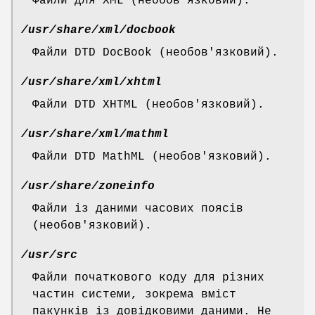
Файли для XML (необов'язковий).
/usr/share/xml/docbook
Файли DTD DocBook (необов'язковий).
/usr/share/xml/xhtml
Файли DTD XHTML (необов'язковий).
/usr/share/xml/mathml
Файли DTD MathML (необов'язковий).
/usr/share/zoneinfo
Файли із даними часових поясів
(необов'язковий).
/usr/src
Файли початкового коду для різних
частин системи, зокрема вміст
пакунків із довідковими даними. Не