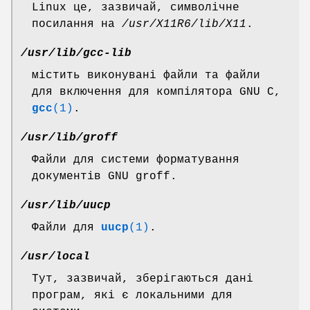
Linux це, зазвичай, символічне
посилання на
/usr/X11R6/lib/X11
.
/usr/lib/gcc-lib
містить виконувані файли та файли
для включення для компілятора GNU C,
gcc
(1)
.
/usr/lib/groff
Файли для системи форматування
документів GNU groff.
/usr/lib/uucp
Файли для
uucp
(1)
.
/usr/local
Тут, зазвичай, зберігаються дані
програм, які є локальними для