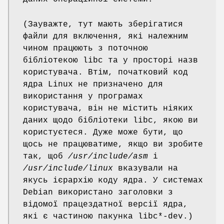
(Зауважте, тут мають зберігатися
файли для включення, які належним
чином працюють з поточною
бібліотекою libc та у просторі назв
користувача. Втім, початковий код
ядра Linux не призначено для
використання у програмах
користувача, він не містить ніяких
даних щодо бібліотеки libc, якою ви
користуєтеся. Дуже може бути, що
щось не працюватиме, якщо ви зробите
так, щоб
/usr/include/asm
і
/usr/include/linux
вказували на
якусь ієрархію коду ядра. У системах
Debian використано заголовки з
відомої працездатної версії ядра,
які є частиною пакунка libc*-dev.)