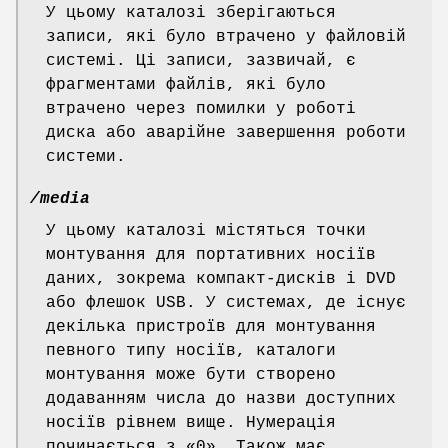
У цьому каталозі зберігаються
записи, які було втрачено у файловій
системі. Ці записи, зазвичай, є
фрагментами файлів, які було
втрачено через помилки у роботі
диска або аварійне завершення роботи
системи.
/media
У цьому каталозі містяться точки
монтування для портативних носіїв
даних, зокрема компакт-дисків і DVD
або флешок USB. У системах, де існує
декілька пристроїв для монтування
певного типу носіїв, каталоги
монтування може бути створено
додаванням числа до назви доступних
носіїв рівнем вище. Нумерація
починається з «0». Також має