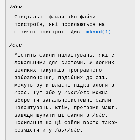
/dev
Спеціальні файли або файли
пристроїв, які посилаються на
фізичні пристрої. Див.
mknod
(1)
.
/etc
Містить файли налаштувань, які є
локальними для системи. У деяких
великих пакунків програмного
забезпечення, подібних до X11,
можуть бути власні підкаталоги в
/etc
. Тут або у
/usr/etc
можна
зберегти загальносистемні файли
налаштувань. Втім, програми мають
завжди шукати ці файли в
/etc
.
Посилання на ці файли варто також
розмістити у
/usr/etc
.