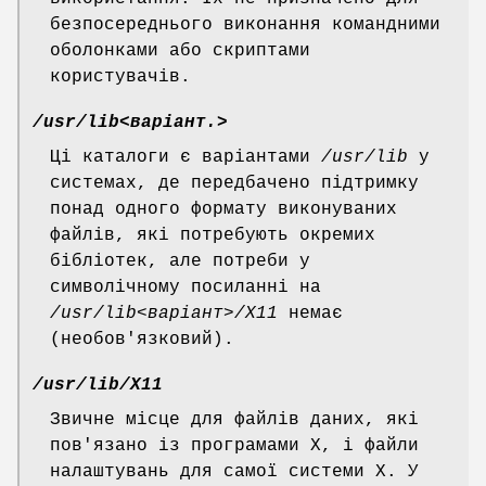
безпосереднього виконання командними
оболонками або скриптами
користувачів.
/usr/lib<варіант.>
Ці каталоги є варіантами
/usr/lib
у
системах, де передбачено підтримку
понад одного формату виконуваних
файлів, які потребують окремих
бібліотек, але потреби у
символічному посиланні на
/usr/lib<варіант>/X11
немає
(необов'язковий).
/usr/lib/X11
Звичне місце для файлів даних, які
пов'язано із програмами X, і файли
налаштувань для самої системи X. У