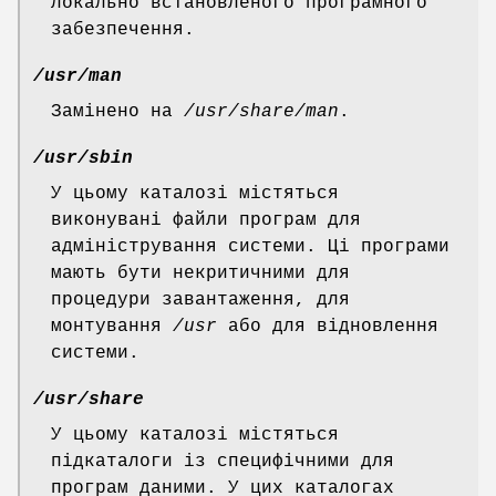
локально встановленого програмного
забезпечення.
/usr/man
Замінено на
/usr/share/man
.
/usr/sbin
У цьому каталозі містяться
виконувані файли програм для
адміністрування системи. Ці програми
мають бути некритичними для
процедури завантаження, для
монтування
/usr
або для відновлення
системи.
/usr/share
У цьому каталозі містяться
підкаталоги із специфічними для
програм даними. У цих каталогах