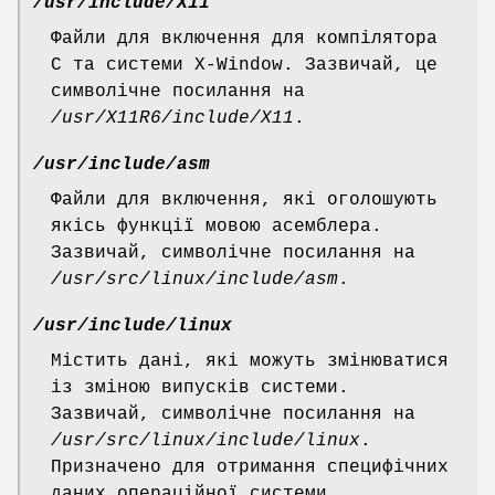
/usr/include/X11
Файли для включення для компілятора
C та системи X-Window. Зазвичай, це
символічне посилання на
/usr/X11R6/include/X11
.
/usr/include/asm
Файли для включення, які оголошують
якісь функції мовою асемблера.
Зазвичай, символічне посилання на
/usr/src/linux/include/asm
.
/usr/include/linux
Містить дані, які можуть змінюватися
із зміною випусків системи.
Зазвичай, символічне посилання на
/usr/src/linux/include/linux
.
Призначено для отримання специфічних
даних операційної системи.