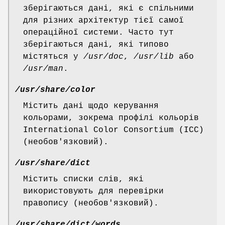
зберігаються дані, які є спільними
для різних архітектур тієї самої
операційної системи. Часто тут
зберігаються дані, які типово
містяться у
/usr/doc
,
/usr/lib
або
/usr/man
.
/usr/share/color
Містить дані щодо керування
кольорами, зокрема профілі кольорів
International Color Consortium (ICC)
(необов'язковий).
/usr/share/dict
Містить списки слів, які
використовують для перевірки
правопису (необов'язковий).
/usr/share/dict/words