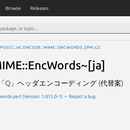
Browse
Releases
POD2::JA::Encode::MIME::EncWords.3pm.gz
IME::EncWords~[ja]
・「Q」ヘッダエンコーディング (代替案)
ords-perl (Version: 1.015.0-1)
Report a bug