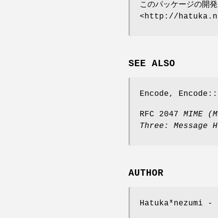
このパッケージの開発
<http://hatuka.
SEE ALSO
Encode, Encode::
RFC 2047
MIME (M
Three:
Message H
AUTHOR
Hatuka*nezumi - 