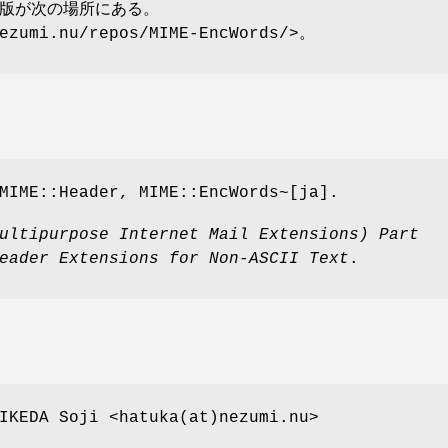
版が次の場所にある。
nezumi.nu/repos/MIME-EncWords/>。
MIME::Header, MIME::EncWords~[ja].
ultipurpose Internet Mail Extensions) Part
eader Extensions for Non-ASCII Text
.
IKEDA Soji <hatuka(at)nezumi.nu>