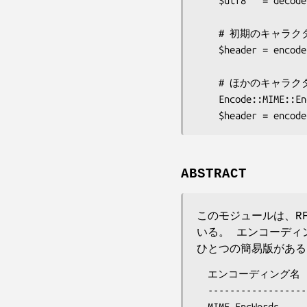
    $utf8   = decode('MIME-EncWords', $header);

    # 初期のキャラクタセット (UTF-8) でヘッダエンコードする。

    $header = encode('MIME-EncWords', $utf8);

    # ほかのキャラクタセットでヘッダエンコードする。

    Encode::MIME::EncWords->config(Charset => 'GB2312');

ABSTRACT
このモジュールは、RF
いる。 エンコーディ
ひとつの簡易版がある
  エンコーディング名         encode() の結果        備考

  ------------------------------------------------------------------

  MIME-EncWords              (B と Q を自動判別)
