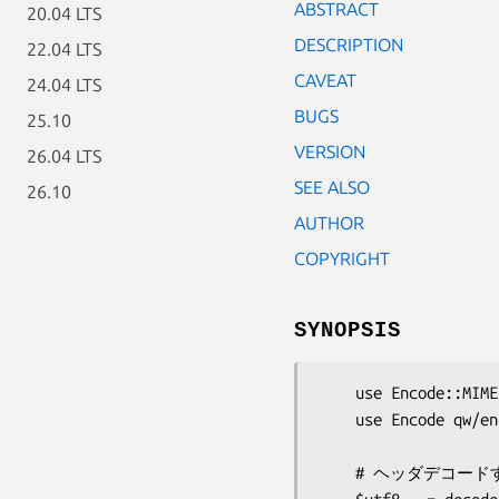
ABSTRACT
20.04 LTS
DESCRIPTION
22.04 LTS
CAVEAT
24.04 LTS
BUGS
25.10
VERSION
26.04 LTS
SEE ALSO
26.10
AUTHOR
COPYRIGHT
SYNOPSIS
    use Encode::MIME::EncWords;

    use Encode qw/encode decode/;

    # ヘッダデコードする。
