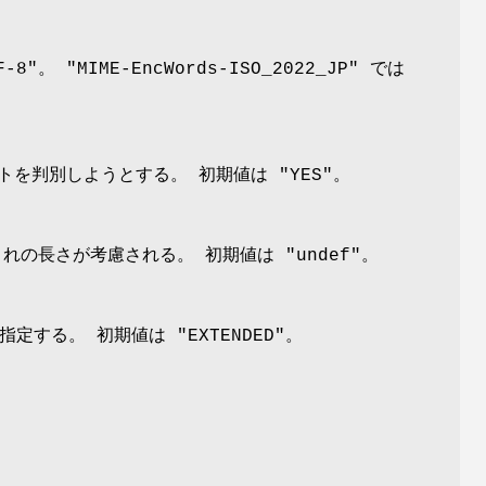
F-8"
。
"MIME-EncWords-ISO_2022_JP"
では
タセットを判別しようとする。 初期値は
"YES"
。
 これの長さが考慮される。 初期値は
"undef"
。
グを指定する。 初期値は
"EXTENDED"
。