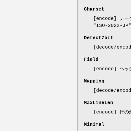
Charset
[encode]
"ISO-2022-JP
Detect7bit
[decode/e
Field
[encode]
Mapping
[decode/e
MaxLineLen
[encode] 
Minimal