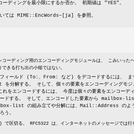
 エンコーディングを最小限にするか否か。 初期値は
"YES"
。
は MIME::EncWords~[ja] を参照。
ダエンコーディング用のエンコーディングモジュールは、 こみいった
りできる打ち出の小槌ではない。
ィールド (To:、From: など) をデコードするには、 ま
-list を分解する。 そして、個々の要素をエンコーディングモ
これをエンコードするには、 今度は個々の要素をエンコーデ
ドする。 そして、エンコードした要素から mailbox-lis
lbox-list の組み立てや分解には、Mail::Address の
ろう。
) で区切る。 RFC5322 は、インターネットのメッセージでは行を 