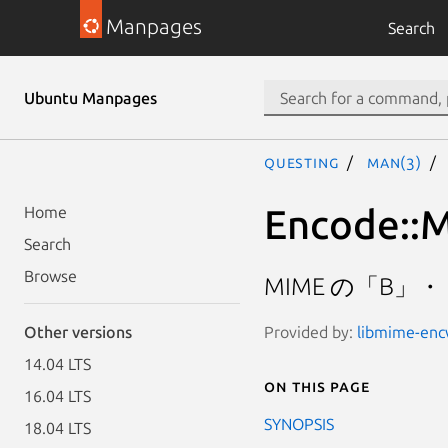
Manpages
Search
Ubuntu Manpages
questing
man(3)
Encode::M
Home
Search
Browse
MIME の「B」
Provided by:
libmime-encw
Other versions
14.04 LTS
On this page
16.04 LTS
SYNOPSIS
18.04 LTS