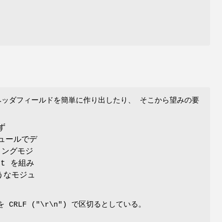
ヘッダフィールドを簡単に作り出したり、 そこから望みの要
ず
ジュールでデ
ィングモジ
t を組み
ようなモジュ
CRLF (
"\r\n"
) で区切るとしている。