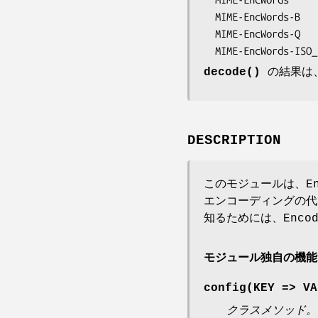
  MIME-EncWords-B            =?XXXX?B?...?=         初期値は UTF-8。

  MIME-EncWords-Q            =?XXXX?Q?...?=                ,,

decode()
の結果は
DESCRIPTION
このモジュールは、Enc
エンコーディングの代
知るためには、Enco
モジュール独自の機能
config(KEY => VA
クラスメソッド。