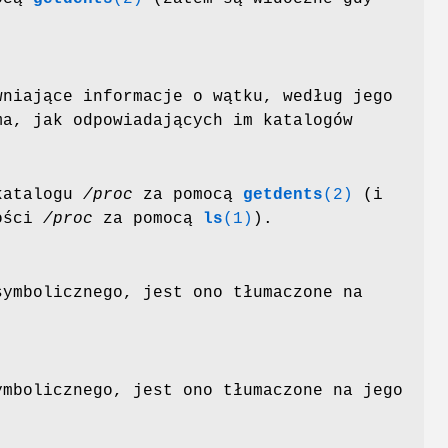
wniające informacje o wątku, według jego
ma, jak odpowiadających im katalogów
katalogu
/proc
za pomocą
getdents
(2)
(i
tości
/proc
za pomocą
ls
(1)
).
symbolicznego, jest ono tłumaczone na
ymbolicznego, jest ono tłumaczone na jego