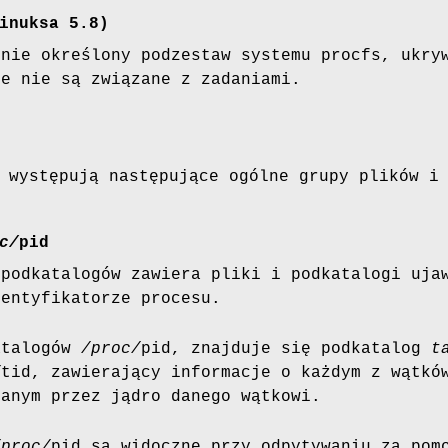
inuksa 5.8)
ynie określony podzestaw systemu procfs, ukry
re nie są związane z zadaniami.
występują następujące ogólne grupy plików i
c/
pid
 podkatalogów zawiera pliki i podkatalogi uja
dentyfikatorze procesu.
atalogów
/proc/
pid, znajduje się podkatalog
t
/
tid, zawierający informacje o każdym z wątk
sanym przez jądro danego wątkowi.
/proc/
pid są widoczne przy odpytywaniu za po