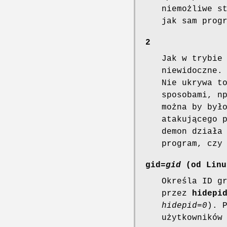
niemożliwe s
jak sam prog
2
Jak w trybie
niewidoczne.
Nie ukrywa t
sposobami, n
można by był
atakującego 
demon działa
program, czy
gid=
gid
(od Linu
Określa ID g
przez
hidepi
hidepid=0
). 
użytkowników