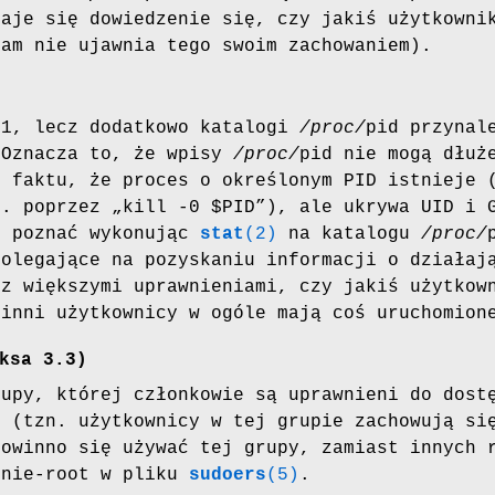
taje się dowiedzenie się, czy jakiś użytkowni
ram nie ujawnia tego swoim zachowaniem).
 1, lecz dodatkowo katalogi
/proc/
pid przynal
 Oznacza to, że wpisy
/proc/
pid nie mogą dłuż
o faktu, że proces o określonym PID istnieje 
p. poprzez „kill -0 $PID”), ale ukrywa UID i 
o poznać wykonując
stat
(2)
na katalogu
/proc/
polegające na pozyskaniu informacji o działaj
 z większymi uprawnieniami, czy jakiś użytkow
 inni użytkownicy w ogóle mają coś uruchomion
ksa 3.3)
rupy, której członkowie są uprawnieni do dost
d
(tzn. użytkownicy w tej grupie zachowują si
Powinno się używać tej grupy, zamiast innych 
 nie-root w pliku
sudoers
(5)
.