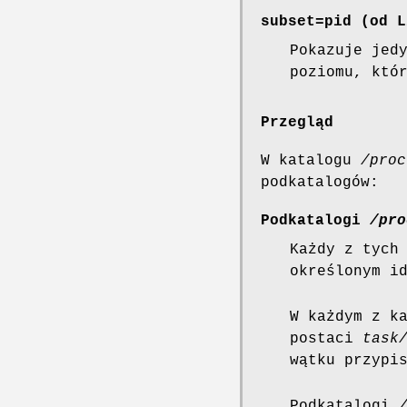
subset=
pid
(od L
Pokazuje jed
poziomu, któ
Przegląd
W katalogu
/proc
podkatalogów:
Podkatalogi
/pro
Każdy z tych
określonym i
W każdym z k
postaci
task
wątku przypi
Podkatalogi