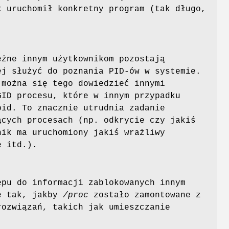
k uruchomił konkretny program (tak długo,
eżne innym użytkownikom pozostają
ej służyć do poznania PID-ów w systemie.
(można się tego dowiedzieć innymi
GID procesu, które w innym przypadku
pid. To znacznie utrudnia zadanie
ących procesach (np. odkrycie czy jakiś
nik ma uruchomiony jakiś wrażliwy
e itd.).
ępu do informacji zablokowanych innym
ę tak, jakby
/proc
zostało zamontowane z
rozwiązań, takich jak umieszczanie