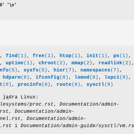
0' '\n'
,
find
(1)
,
free
(1)
,
htop
(1)
,
init
(1)
,
ps
(1)
,
,
uptime
(1)
,
chroot
(2)
,
mmap
(2)
,
readlink
(2)
nfo
(5)
,
sysfs
(5)
,
hier
(7)
,
namespaces
(7)
,
,
hdparm
(8)
,
ifconfig
(8)
,
lsmod
(8)
,
lspci
(8)
,
t
(8)
,
procinfo
(8)
,
route
(8)
,
sysctl
(8)
 jądra Linux:
lesystems/proc.rst
,
Documentation/admin-
rst
,
Documentation/admin-
nel.rst
,
Documentation/admin-
.rst
i
Documentation/admin-guide/sysctl/vm.r