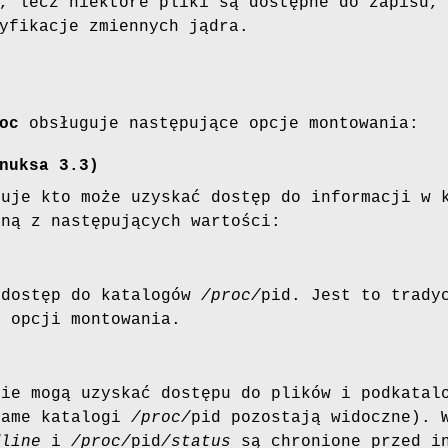
, lecz niektóre pliki są dostępne do zapisu,
yfikacje zmiennych jądra.
oc
obsługuje następujące opcje montowania:
nuksa 3.3)
luje kto może uzyskać dostęp do informacji w
dną z następujących wartości:
 dostęp do katalogów
/proc/
pid. Jest to trady
j opcji montowania.
nie mogą uzyskać dostępu do plików i podkata
same katalogi
/proc/
pid pozostają widoczne). 
dline
i
/proc/
pid
/status
są chronione przed in