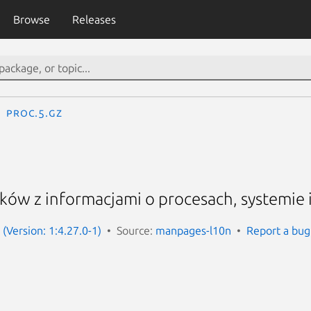
Browse
Releases
proc.5.gz
ów z informacjami o procesach, systemie i 
(Version: 1:4.27.0-1)
Source:
manpages-l10n
Report a bug