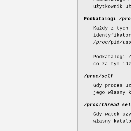
użytkownik u
Podkatalogi
/pro
Każdy z tych
identyfikato
/proc/
pid
/ta
Podkatalogi
co za tym id
/proc/self
Gdy proces u
jego własny 
/proc/thread-sel
Gdy wątek uz
własny katal