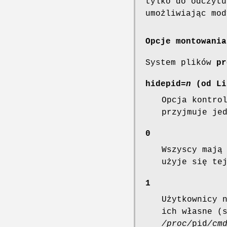
tylko do odczytu
umożliwiając mod
Opcje montowania
System plików
pr
hidepid=
n
(od Li
Opcja kontro
przyjmuje je
0
Wszyscy mają
użyje się te
1
Użytkownicy 
ich własne (
/proc/
pid
/cm