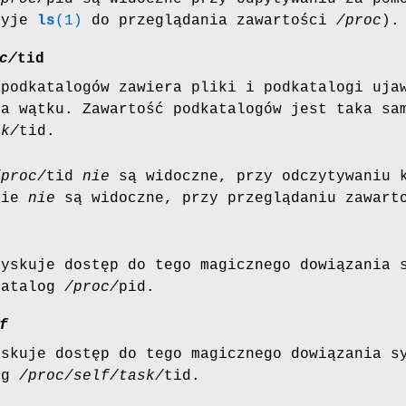
żyje
ls
(1)
do przeglądania zawartości
/proc
).
c/
tid
 podkatalogów zawiera pliki i podkatalogi uja
ra wątku. Zawartość podkatalogów jest taka sa
sk/
tid.
/proc/
tid
nie
są widoczne, przy odczytywaniu 
zie
nie
są widoczne, przy przeglądaniu zawar
zyskuje dostęp do tego magicznego dowiązania 
katalog
/proc/
pid.
f
yskuje dostęp do tego magicznego dowiązania s
og
/proc/self/task/
tid.