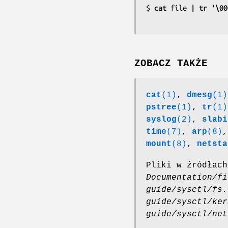
$
 cat 
file
 | tr '\00
ZOBACZ TAKŻE
cat
(1)
,
dmesg
(1)
pstree
(1)
,
tr
(1)
syslog
(2)
,
slabi
time
(7)
,
arp
(8)
mount
(8)
,
netsta
Pliki w źródłach
Documentation/fi
guide/sysctl/fs.
guide/sysctl/ker
guide/sysctl/net