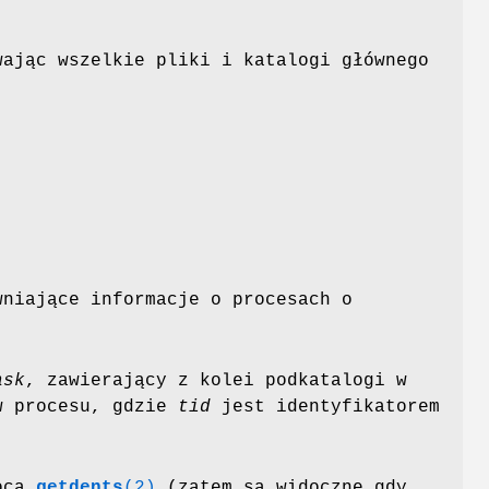
wając wszelkie pliki i katalogi głównego
wniające informacje o procesach o
ask
, zawierający z kolei podkatalogi w
ów procesu, gdzie
tid
jest identyfikatorem
mocą
getdents
(2)
(zatem są widoczne gdy