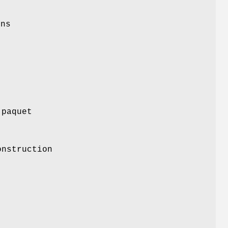
r
ons
 paquet
onstruction