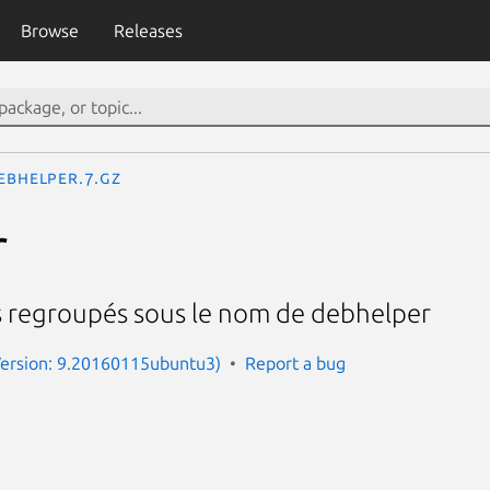
Browse
Releases
ebhelper.7.gz
r
s regroupés sous le nom de debhelper
Version: 9.20160115ubuntu3)
Report a bug