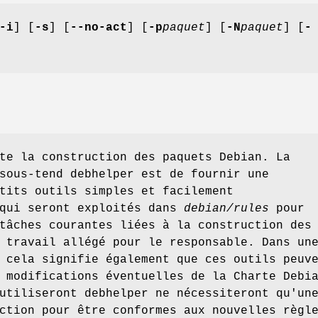
-i
] [
-s
] [
--no-act
] [
-p
paquet
] [
-N
paquet
] [
-
te la construction des paquets Debian. La
sous-tend debhelper est de fournir une
tits outils simples et facilement
 qui seront exploités dans
debian/rules
pour
tâches courantes liées à la construction des
 travail allégé pour le responsable. Dans un
 cela signifie également que ces outils peuv
 modifications éventuelles de la Charte Debi
utiliseront debhelper ne nécessiteront qu'un
ction pour être conformes aux nouvelles règl