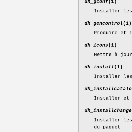
dh_gconf
(1)
Installer le
dh_gencontrol
(1)
Produire et 
dh_icons
(1)
Mettre à jou
dh_install
(1)
Installer le
dh_installcatalo
Installer et
dh_installchange
Installer le
du paquet