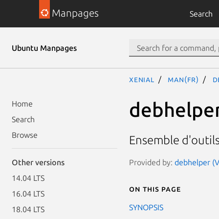
Manpages
Search
Ubuntu Manpages
xenial
man(fr)
d
debhelpe
Home
Search
Browse
Ensemble d'outil
Provided by:
debhelper (
Other versions
14.04 LTS
On this page
16.04 LTS
SYNOPSIS
18.04 LTS