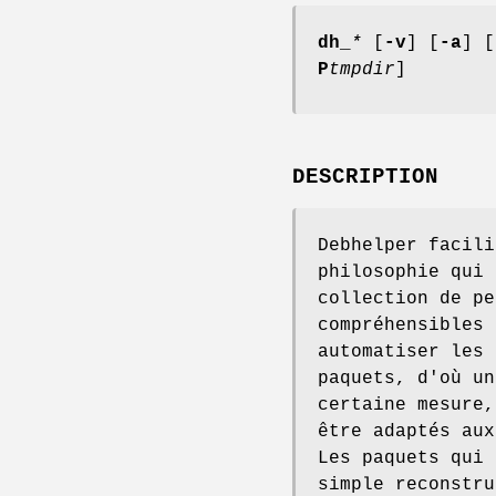
dh_
*
[
-v
] [
-a
] [
P
tmpdir
]
DESCRIPTION
Debhelper facili
philosophie qui 
collection de pe
compréhensibles
automatiser les 
paquets, d'où un
certaine mesure,
être adaptés aux
Les paquets qui 
simple reconstru