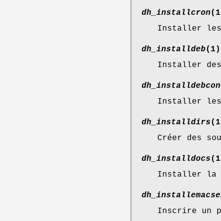
dh_installcron
(1
Installer le
dh_installdeb
(1)
Installer de
dh_installdebcon
Installer le
dh_installdirs
(1
Créer des so
dh_installdocs
(1
Installer la
dh_installemacse
Inscrire un 