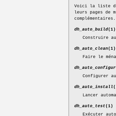
Voici la liste d
leurs pages de m
complémentaires.
dh_auto_build
(1)
Construire a
dh_auto_clean
(1)
Faire le mén
dh_auto_configur
Configurer a
dh_auto_install
(
Lancer autom
dh_auto_test
(1)
Exécuter aut