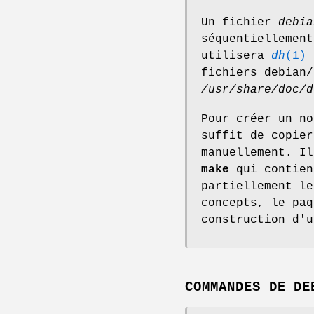
Un fichier
debia
séquentiellement
utilisera
dh
(1)
p
fichiers debian/
/usr/share/doc/d
Pour créer un no
suffit de copier
manuellement. I
make
qui contien
partiellement le
concepts, le pa
construction d'u
COMMANDES DE DE