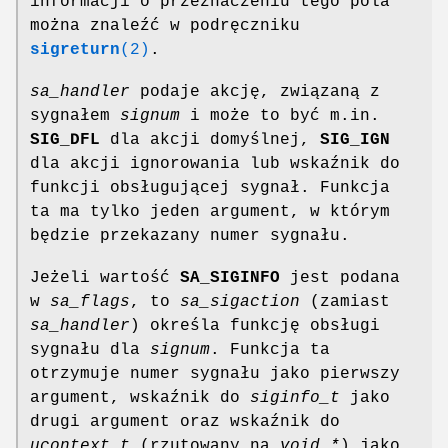
informacji o przeznaczeniu tego pola
można znaleźć w podręczniku
sigreturn
(2)
.
sa_handler
podaje akcję, związaną z
sygnałem
signum
i może to być m.in.
SIG_DFL
dla akcji domyślnej,
SIG_IGN
dla akcji ignorowania lub wskaźnik do
funkcji obsługującej sygnał. Funkcja
ta ma tylko jeden argument, w którym
będzie przekazany numer sygnału.
Jeżeli wartość
SA_SIGINFO
jest podana
w
sa_flags
, to
sa_sigaction
(zamiast
sa_handler
) określa funkcję obsługi
sygnału dla
signum
. Funkcja ta
otrzymuje numer sygnału jako pierwszy
argument, wskaźnik do
siginfo_t
jako
drugi argument oraz wskaźnik do
ucontext_t
(rzutowany na
void *
) jako