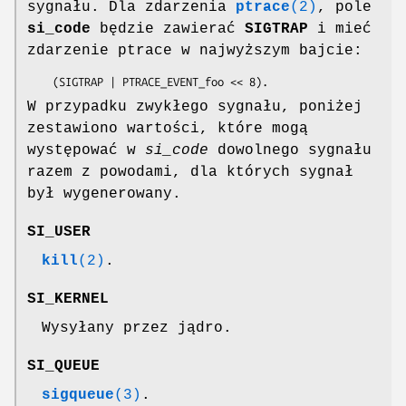
sygnału. Dla zdarzenia
ptrace
(2)
, pole
si_code
będzie zawierać
SIGTRAP
i mieć
zdarzenie ptrace w najwyższym bajcie:
    (SIGTRAP | PTRACE_EVENT_foo << 8).
W przypadku zwykłego sygnału, poniżej
zestawiono wartości, które mogą
występować w
si_code
dowolnego sygnału
razem z powodami, dla których sygnał
był wygenerowany.
SI_USER
kill
(2)
.
SI_KERNEL
Wysyłany przez jądro.
SI_QUEUE
sigqueue
(3)
.