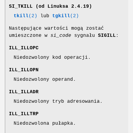
SI_TKILL
(od Linuksa 2.4.19)
tkill
(2)
lub
tgkill
(2)
Następujące wartości mogą zostać
umieszczone w
si_code
sygnału
SIGILL
:
ILL_ILLOPC
Niedozwolony kod operacji.
ILL_ILLOPN
Niedozwolony operand.
ILL_ILLADR
Niedozwolony tryb adresowania.
ILL_ILLTRP
Niedozwolona pułapka.