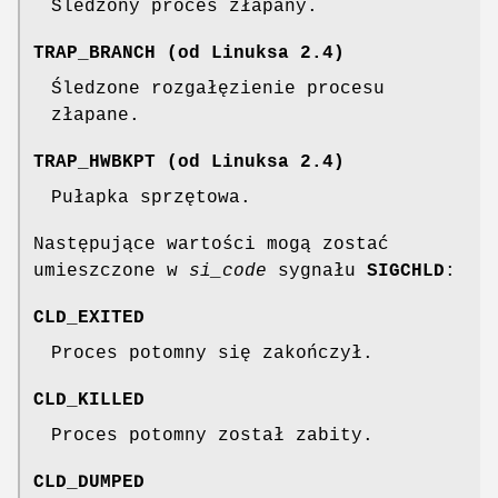
Śledzony proces złapany.
TRAP_BRANCH
(od Linuksa 2.4)
Śledzone rozgałęzienie procesu
złapane.
TRAP_HWBKPT
(od Linuksa 2.4)
Pułapka sprzętowa.
Następujące wartości mogą zostać
umieszczone w
si_code
sygnału
SIGCHLD
:
CLD_EXITED
Proces potomny się zakończył.
CLD_KILLED
Proces potomny został zabity.
CLD_DUMPED