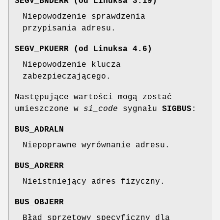
SEGV_BNDERR
(od Linuksa 3.19)
Niepowodzenie sprawdzenia
przypisania adresu.
SEGV_PKUERR
(od Linuksa 4.6)
Niepowodzenie klucza
zabezpieczającego.
Następujące wartości mogą zostać
umieszczone w
si_code
sygnału
SIGBUS
:
BUS_ADRALN
Niepoprawne wyrównanie adresu.
BUS_ADRERR
Nieistniejący adres fizyczny.
BUS_OBJERR
Błąd sprzętowy specyficzny dla