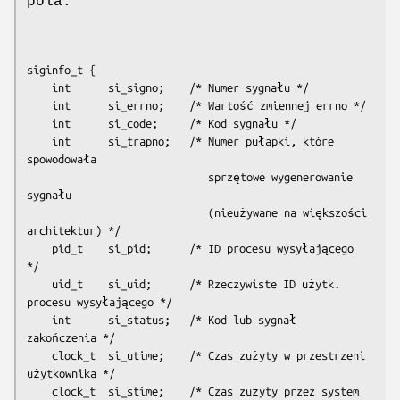
pola:
siginfo_t {

    int      si_signo;    /* Numer sygnału */

    int      si_errno;    /* Wartość zmiennej errno */

    int      si_code;     /* Kod sygnału */

    int      si_trapno;   /* Numer pułapki, które 
spowodowała

                             sprzętowe wygenerowanie 
sygnału

                             (nieużywane na większości 
architektur) */

    pid_t    si_pid;      /* ID procesu wysyłającego 
*/

    uid_t    si_uid;      /* Rzeczywiste ID użytk. 
procesu wysyłającego */

    int      si_status;   /* Kod lub sygnał 
zakończenia */

    clock_t  si_utime;    /* Czas zużyty w przestrzeni 
użytkownika */

    clock_t  si_stime;    /* Czas zużyty przez system 