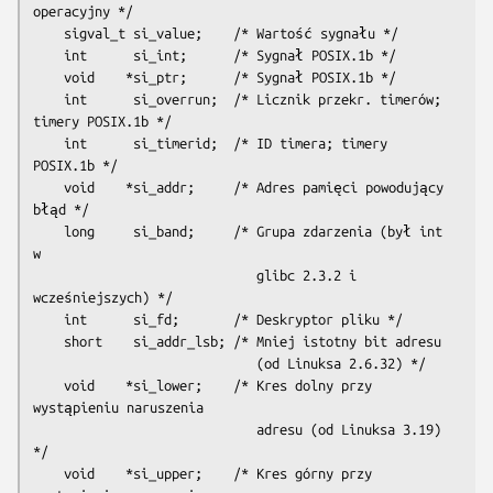
operacyjny */

    sigval_t si_value;    /* Wartość sygnału */

    int      si_int;      /* Sygnał POSIX.1b */

    void    *si_ptr;      /* Sygnał POSIX.1b */

    int      si_overrun;  /* Licznik przekr. timerów; 
timery POSIX.1b */

    int      si_timerid;  /* ID timera; timery 
POSIX.1b */

    void    *si_addr;     /* Adres pamięci powodujący 
błąd */

    long     si_band;     /* Grupa zdarzenia (był 
int
w

                             glibc 2.3.2 i 
wcześniejszych) */

    int      si_fd;       /* Deskryptor pliku */

    short    si_addr_lsb; /* Mniej istotny bit adresu

                             (od Linuksa 2.6.32) */

    void    *si_lower;    /* Kres dolny przy 
wystąpieniu naruszenia

                             adresu (od Linuksa 3.19) 
*/

    void    *si_upper;    /* Kres górny przy 