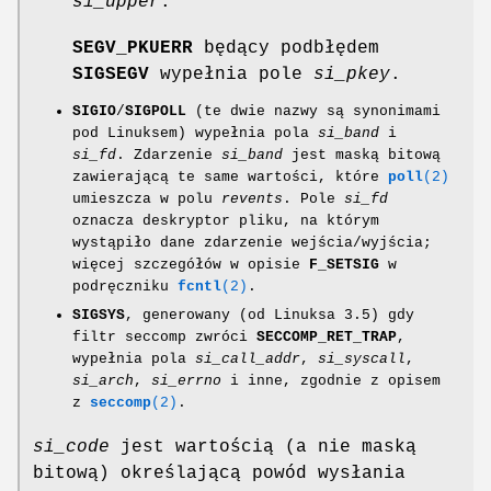
si_upper
.
SEGV_PKUERR
będący podbłędem
SIGSEGV
wypełnia pole
si_pkey
.
SIGIO
/
SIGPOLL
(te dwie nazwy są synonimami
pod Linuksem) wypełnia pola
si_band
i
si_fd
. Zdarzenie
si_band
jest maską bitową
zawierającą te same wartości, które
poll
(2)
umieszcza w polu
revents
. Pole
si_fd
oznacza deskryptor pliku, na którym
wystąpiło dane zdarzenie wejścia/wyjścia;
więcej szczegółów w opisie
F_SETSIG
w
podręczniku
fcntl
(2)
.
SIGSYS
, generowany (od Linuksa 3.5) gdy
filtr seccomp zwróci
SECCOMP_RET_TRAP
,
wypełnia pola
si_call_addr
,
si_syscall
,
si_arch
,
si_errno
i inne, zgodnie z opisem
z
seccomp
(2)
.
si_code
jest wartością (a nie maską
bitową) określającą powód wysłania