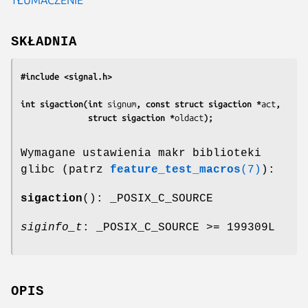
SKŁADNIA
#include <signal.h>
int sigaction(int 
signum
, const struct sigaction *
act
,
              struct sigaction *
oldact
);
Wymagane ustawienia makr biblioteki
glibc (patrz
feature_test_macros
(7)
):
sigaction
(): _POSIX_C_SOURCE
siginfo_t
: _POSIX_C_SOURCE >= 199309L
OPIS