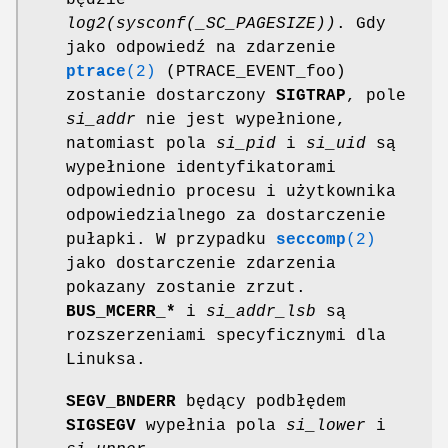
log2(sysconf(_SC_PAGESIZE))
. Gdy
jako odpowiedź na zdarzenie
ptrace
(2)
(PTRACE_EVENT_foo)
zostanie dostarczony
SIGTRAP
, pole
si_addr
nie jest wypełnione,
natomiast pola
si_pid
i
si_uid
są
wypełnione identyfikatorami
odpowiednio procesu i użytkownika
odpowiedzialnego za dostarczenie
pułapki. W przypadku
seccomp
(2)
jako dostarczenie zdarzenia
pokazany zostanie zrzut.
BUS_MCERR_*
i
si_addr_lsb
są
rozszerzeniami specyficznymi dla
Linuksa.
SEGV_BNDERR
będący podbłędem
SIGSEGV
wypełnia pola
si_lower
i