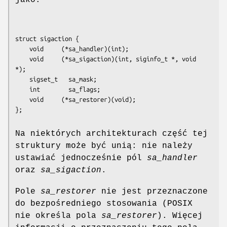
struct sigaction {

    void     (*sa_handler)(int);

    void     (*sa_sigaction)(int, siginfo_t *, void 
*);

    sigset_t   sa_mask;

    int        sa_flags;

    void     (*sa_restorer)(void);

};
Na niektórych architekturach część tej
struktury może być unią: nie należy
ustawiać jednocześnie pól
sa_handler
oraz
sa_sigaction
.
Pole
sa_restorer
nie jest przeznaczone
do bezpośredniego stosowania (POSIX
nie określa pola
sa_restorer
). Więcej