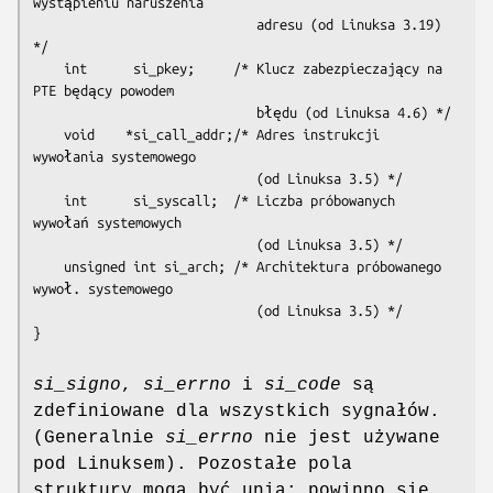
wystąpieniu naruszenia

                             adresu (od Linuksa 3.19) 
*/

    int      si_pkey;     /* Klucz zabezpieczający na 
PTE będący powodem

                             błędu (od Linuksa 4.6) */

    void    *si_call_addr;/* Adres instrukcji 
wywołania systemowego

                             (od Linuksa 3.5) */

    int      si_syscall;  /* Liczba próbowanych 
wywołań systemowych

                             (od Linuksa 3.5) */

    unsigned int si_arch; /* Architektura próbowanego 
wywoł. systemowego

                             (od Linuksa 3.5) */

}
si_signo
,
si_errno
i
si_code
są
zdefiniowane dla wszystkich sygnałów.
(Generalnie
si_errno
nie jest używane
pod Linuksem). Pozostałe pola
struktury mogą być unią; powinno się