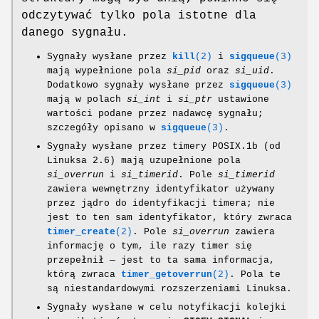
odczytywać tylko pola istotne dla
danego sygnału.
Sygnały wysłane przez
kill
(2)
i
sigqueue
(3)
mają wypełnione pola
si_pid
oraz
si_uid
.
Dodatkowo sygnały wysłane przez
sigqueue
(3)
mają w polach
si_int
i
si_ptr
ustawione
wartości podane przez nadawcę sygnału;
szczegóły opisano w
sigqueue
(3)
.
Sygnały wysłane przez timery POSIX.1b (od
Linuksa 2.6) mają uzupełnione pola
si_overrun
i
si_timerid
. Pole
si_timerid
zawiera wewnętrzny identyfikator używany
przez jądro do identyfikacji timera; nie
jest to ten sam identyfikator, który zwraca
timer_create
(2)
. Pole
si_overrun
zawiera
informację o tym, ile razy timer się
przepełnił — jest to ta sama informacja,
którą zwraca
timer_getoverrun
(2)
. Pola te
są niestandardowymi rozszerzeniami Linuksa.
Sygnały wysłane w celu notyfikacji kolejki