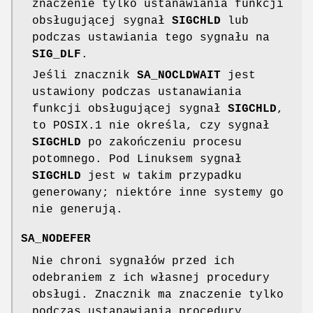
znaczenie tylko ustanawiania funkcji
obsługującej sygnał
SIGCHLD
lub
podczas ustawiania tego sygnału na
SIG_DLF
.
Jeśli znacznik
SA_NOCLDWAIT
jest
ustawiony podczas ustanawiania
funkcji obsługującej sygnał
SIGCHLD
,
to POSIX.1 nie określa, czy sygnał
SIGCHLD
po zakończeniu procesu
potomnego. Pod Linuksem sygnał
SIGCHLD
jest w takim przypadku
generowany; niektóre inne systemy go
nie generują.
SA_NODEFER
Nie chroni sygnałów przed ich
odebraniem z ich własnej procedury
obsługi. Znacznik ma znaczenie tylko
podczas ustanawiania procedury