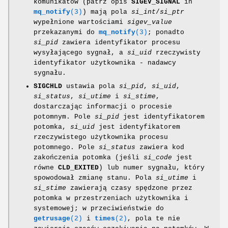
komunikatów (patrz opis
SIGEV_SIGNAL
in
mq_notify
(3)
) mają pola
si_int
/
si_ptr
wypełnione wartościami
sigev_value
przekazanymi do
mq_notify
(3)
; ponadto
si_pid
zawiera identyfikator procesu
wysyłającego sygnał, a
si_uid
rzeczywisty
identyfikator użytkownika - nadawcy
sygnału.
SIGCHLD
ustawia pola
si_pid
,
si_uid
,
si_status
,
si_utime
i
si_stime
,
dostarczając informacji o procesie
potomnym. Pole
si_pid
jest identyfikatorem
potomka,
si_uid
jest identyfikatorem
rzeczywistego użytkownika procesu
potomnego. Pole
si_status
zawiera kod
zakończenia potomka (jeśli
si_code
jest
równe
CLD_EXITED
) lub numer sygnału, który
spowodował zmianę stanu. Pola
si_utime
i
si_stime
zawierają czasy spędzone przez
potomka w przestrzeniach użytkownika i
systemowej; w przeciwieństwie do
getrusage
(2)
i
times
(2)
, pola te nie