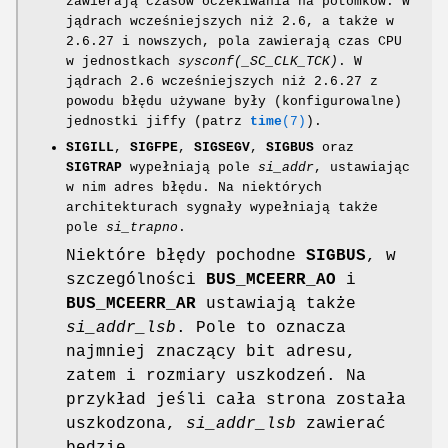
zawierają czasów oczekiwania na potomków. W
jądrach wcześniejszych niż 2.6, a także w
2.6.27 i nowszych, pola zawierają czas CPU
w jednostkach
sysconf(_SC_CLK_TCK)
. W
jądrach 2.6 wcześniejszych niż 2.6.27 z
powodu błędu używane były (konfigurowalne)
jednostki jiffy (patrz
time
(7)
).
SIGILL
,
SIGFPE
,
SIGSEGV
,
SIGBUS
oraz
SIGTRAP
wypełniają pole
si_addr
, ustawiając
w nim adres błędu. Na niektórych
architekturach sygnały wypełniają także
pole
si_trapno
.
Niektóre błędy pochodne
SIGBUS
, w
szczególności
BUS_MCEERR_AO
i
BUS_MCEERR_AR
ustawiają także
si_addr_lsb
. Pole to oznacza
najmniej znaczący bit adresu,
zatem i rozmiary uszkodzeń. Na
przykład jeśli cała strona została
uszkodzona,
si_addr_lsb
zawierać
będzie