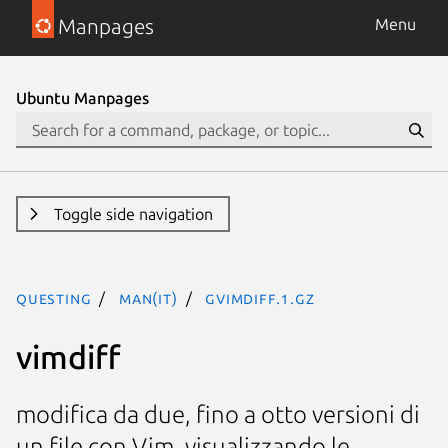
Manpages
Menu
Ubuntu Manpages
Toggle side navigation
questing
man(it)
gvimdiff.1.gz
vimdiff
modifica da due, fino a otto versioni di
un file con Vim, visualizzando le