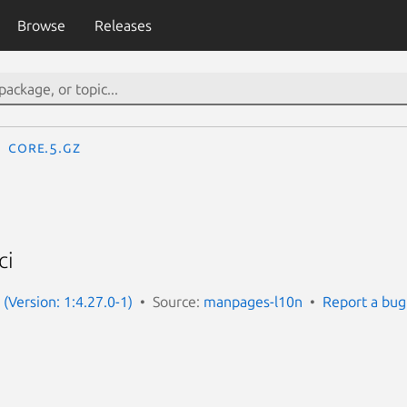
Browse
Releases
core.5.gz
ci
(Version: 1:4.27.0-1)
Source:
manpages-l10n
Report a bug