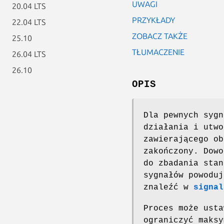
UWAGI
20.04 LTS
PRZYKŁADY
22.04 LTS
ZOBACZ TAKŻE
25.10
TŁUMACZENIE
26.04 LTS
26.10
OPIS
Dla pewnych sygn
działania i utw
zawierającego ob
zakończony. Dow
do zbadania stan
sygnałów powoduj
znaleźć w
signal
Proces może ust
ograniczyć maksy