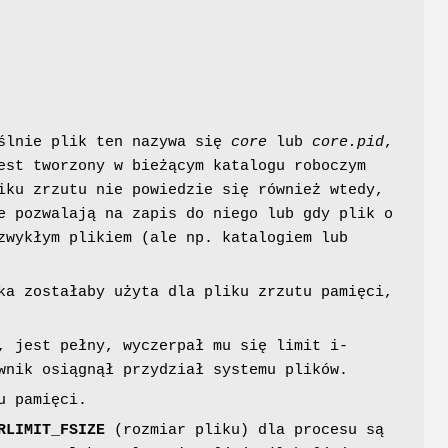
yślnie plik ten nazywa się
core
lub
core.pid
,
est tworzony w bieżącym katalogu roboczym
iku zrzutu nie powiedzie się również wtedy,
e pozwalają na zapis do niego lub gdy plik o
zwykłym plikiem (ale np. katalogiem lub
ka zostałaby użyta dla pliku zrzutu pamięci,
, jest pełny, wyczerpał mu się limit i-
wnik osiągnął przydział systemu plików.
u pamięci.
RLIMIT_FSIZE
(rozmiar pliku) dla procesu są