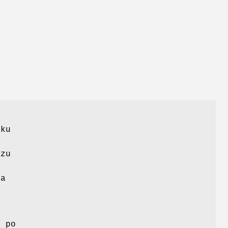
ku
azu
na
y po