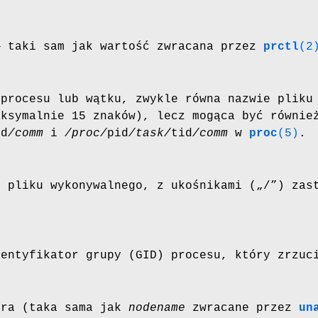
— taki sam jak wartość zwracana przez
prctl
(2
procesu lub wątku, zwykle równa nazwie pliku 
aksymalnie 15 znaków), lecz mogąca być równie
id
/comm
i
/proc/
pid
/task/
tid
/comm
w
proc
(5)
.
i pliku wykonywalnego, z ukośnikami („/”) zas
.
dentyfikator grupy (GID) procesu, który zrzuc
era (taka sama jak
nodename
zwracane przez
un