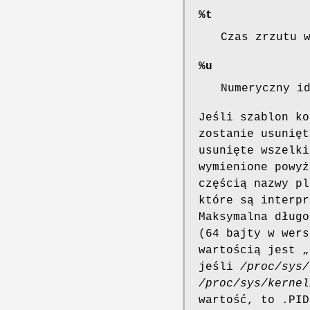
%t
Czas zrzutu 
%u
Numeryczny i
Jeśli szablon ko
zostanie usunięt
usunięte wszelki
wymienione powyż
częścią nazwy pl
które są interpr
Maksymalna długo
(64 bajty w wers
wartością jest „
jeśli
/proc/sys/
/proc/sys/kernel
wartość, to .PID