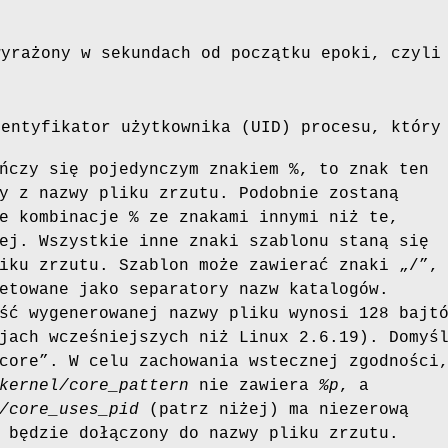
wyrażony w sekundach od początku epoki, czyli
dentyfikator użytkownika (UID) procesu, który
ńczy się pojedynczym znakiem %, to znak ten
y z nazwy pliku zrzutu. Podobnie zostaną
e kombinacje % ze znakami innymi niż te,
ej. Wszystkie inne znaki szablonu staną się
iku zrzutu. Szablon może zawierać znaki „/”,
etowane jako separatory nazw katalogów.
ść wygenerowanej nazwy pliku wynosi 128 bajt
jach wcześniejszych niż Linux 2.6.19). Domyś
core”. W celu zachowania wstecznej zgodności
kernel/core_pattern
nie zawiera
%p
, a
/core_uses_pid
(patrz niżej) ma niezerową
 będzie dołączony do nazwy pliku zrzutu.