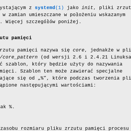
zystającym z
systemd
(1)
jako
init
, pliki zrzu
 w zamian umieszczane w położeniu wskazanym
. Więcej szczegółów poniżej.
utu pamięci
zrzutu pamięci nazywa się
core
, jednakże w pl
/core_pattern
(od wersji 2.6 i 2.4.21 Linuks
ć szablon, który będzie użyty do nazywania
mięci. Szablon ten może zawierać specjalne
ające się od „%”, które podczas tworzenia pl
ąpione następującymi wartościami:
nak %.
 zasobu rozmiaru pliku zrzutu pamięci procesu