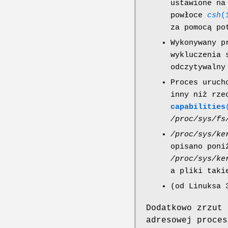
ustawione na
powłoce
csh
(
za pomocą po
Wykonywany p
wykluczenia 
odczytywalny
Proces uruch
inny niż rze
capabilities
/proc/sys/fs
/proc/sys/ke
opisano poni
/proc/sys/ke
a pliki taki
(od Linuksa 
Dodatkowo zrzut 
adresowej proce