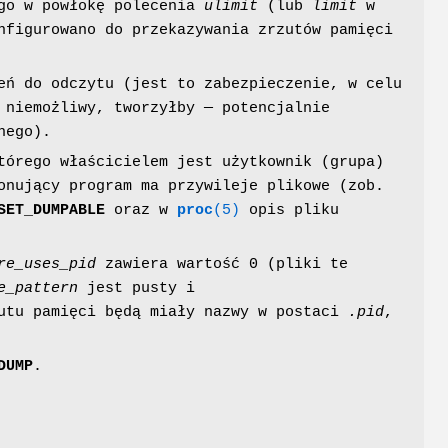
go w powłokę polecenia
ulimit
(lub
limit
w
nfigurowano do przekazywania zrzutów pamięci
eń do odczytu (jest to zabezpieczenie, w celu
 niemożliwy, tworzyłby — potencjalnie
nego).
tórego właścicielem jest użytkownik (grupa)
onujący program ma przywileje plikowe (zob.
SET_DUMPABLE
oraz w
proc
(5)
opis pliku
re_uses_pid
zawiera wartość 0 (pliki te
e_pattern
jest pusty i
utu pamięci będą miały nazwy w postaci
.pid
,
DUMP
.
.