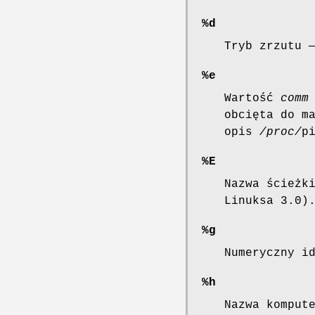
%d
Tryb zrzutu 
%e
Wartość
comm
obcięta do m
opis
/proc/
p
%E
Nazwa ścieżk
Linuksa 3.0)
%g
Numeryczny i
%h
Nazwa komput