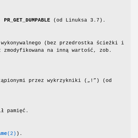
)
PR_GET_DUMPABLE
(od Linuksa 3.7).
wykonywalnego (bez przedrostka ścieżki i
ż zmodyfikowana na inną wartość, zob.
tąpionymi przez wykrzykniki („!”) (od
ił pamięć.
ame
(2)
).