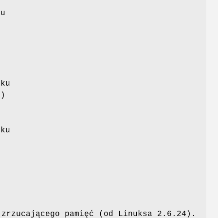
tu
iku
a)
iku
 zrzucającego pamięć (od Linuksa 2.6.24).