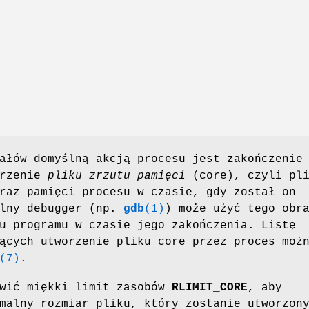
ałów domyślną akcją procesu jest zakończenie
orzenie
pliku zrzutu pamięci
(core), czyli pli
raz pamięci procesu w czasie, gdy został on
olny debugger (np.
gdb
(1)
) może użyć tego obr
u programu w czasie jego zakończenia. Listę
ących utworzenie pliku core przez proces moż
(7)
.
awić miękki limit zasobów
RLIMIT_CORE
, aby
malny rozmiar pliku, który zostanie utworzon