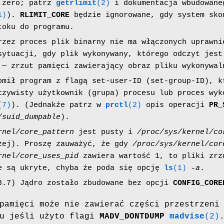
 zero; patrz
getrlimit
(2)
i dokumentacja wbudowane
1)
).
RLIMIT_CORE
będzie ignorowane, gdy system sko
toku do programu.
rzez proces plik binarny nie ma włączonych uprawni
sytuacji, gdy plik wykonywany, którego odczyt jest
 — zrzut pamięci zawierający obraz pliku wykonywal
omił program z flagą set-user-ID (set-group-ID), k
czywisty użytkownik (grupa) procesu lub proces wyk
(7)
). (Jednakże patrz w
prctl
(2)
opis operacji
PR_
/suid_dumpable
).
rnel/core_pattern
jest pusty i
/proc/sys/kernel/co
żej). Proszę zauważyć, że gdy
/proc/sys/kernel/cor
rnel/core_uses_pid
zawiera wartość 1, to pliki zrz
e są ukryte, chyba że poda się opcję
ls
(1)
-a
.
3.7) Jądro zostało zbudowane bez opcji
CONFIG_CORE
pamięci może nie zawierać części przestrzeni
su jeśli użyto flagi
MADV_DONTDUMP
madvise
(2)