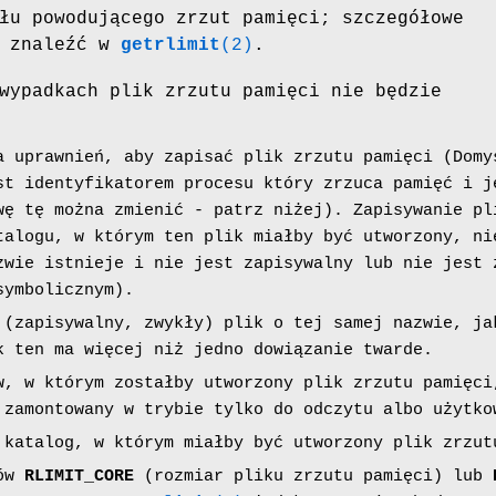
łu powodującego zrzut pamięci; szczegółowe
a znaleźć w
getrlimit
(2)
.
wypadkach plik zrzutu pamięci nie będzie
a uprawnień, aby zapisać plik zrzutu pamięci (Dom
t identyfikatorem procesu który zrzuca pamięć i j
wę tę można zmienić - patrz niżej). Zapisywanie pl
talogu, w którym ten plik miałby być utworzony, ni
zwie istnieje i nie jest zapisywalny lub nie jest 
symbolicznym).
 (zapisywalny, zwykły) plik o tej samej nazwie, ja
k ten ma więcej niż jedno dowiązanie twarde.
w, w którym zostałby utworzony plik zrzutu pamięci
 zamontowany w trybie tylko do odczytu albo użytko
 katalog, w którym miałby być utworzony plik zrzut
bów
RLIMIT_CORE
(rozmiar pliku zrzutu pamięci) lub