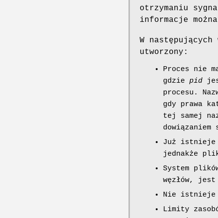
otrzymaniu sygna
informacje możn
W następujących 
utworzony:
Proces nie m
gdzie
pid
jes
procesu. Naz
gdy prawa ka
tej samej na
dowiązaniem 
Już istnieje
jednakże pli
System plikó
węzłów, jest
Nie istnieje
Limity zaso