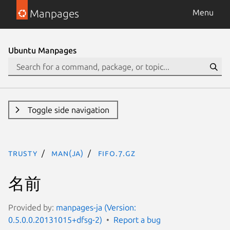
Manpages
Menu
Ubuntu Manpages
Toggle side navigation
trusty
man(ja)
fifo.7.gz
名前
Provided by:
manpages-ja (Version:
0.5.0.0.20131015+dfsg-2)
Report a bug