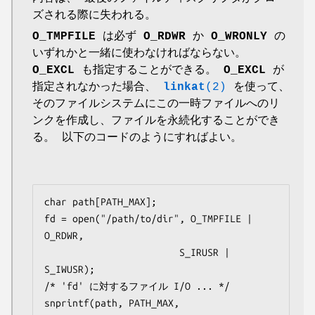
ズされる際に失われる。
O_TMPFILE
は必ず
O_RDWR
か
O_WRONLY
の
いずれかと一緒に使わなければならない。
O_EXCL
も指定することができる。
O_EXCL
が
指定されなかった場合、
linkat
(2)
を使って、
そのファイルシステムにこの一時ファイルへのリ
ンクを作成し、ファイルを永続化することができ
る。 以下のコードのようにすればよい。
char path[PATH_MAX];

fd = open("/path/to/dir", O_TMPFILE | 
O_RDWR,

                        S_IRUSR | 
S_IWUSR);

/* 'fd' に対するファイル I/O ... */

snprintf(path, PATH_MAX,  