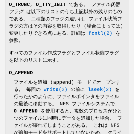
O_TRUNC
,
O_TTY_INIT
である。
ファイル状態
フラグ
は以下のリストのうち上記以外の残りのもの
である。 二種類のフラグの違いは、ファイル状態フ
ラグの方はその内容を取得したり (場合によっては)
変更したりできる点にある。詳細は
fcntl
(2)
を
参照。
すべてのファイル作成フラグとファイル状態フラグ
を以下のリストに示す。
O_APPEND
ファイルを追加 (append) モードでオープンす
る。 毎回の
write
(2)
の前に
lseek
(2)
を
行ったかのように、ファイルポインタをファイル
の最後に移動する。 NFS ファイルシステムで、
O_APPEND
を使用すると、複数のプロセスがひと
つのファイルに同時にデータを追加した場合、 フ
ァイルが壊れてしまうことがある。 これは NFS
が追加モードをサポートしていないため、 クライ