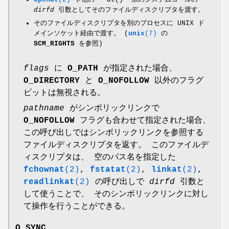
dirfd
引数としてそのファイルディスクリプタを渡す。
そのファイルディスクリプタを別のプロセスに UNIX ド
メインソケット経由で渡す。 (
unix
(7)
の
SCM_RIGHTS
を参照)
flags
に
O_PATH
が指定された場合、
O_DIRECTORY
と
O_NOFOLLOW
以外のフラグ
ビットは無視される。
pathname
がシンボリックリンクで
O_NOFOLLOW
フラグも合わせて指定された場合、
この呼び出しではシンボリックリンクを参照する
ファイルディスクリプタを返す。 このファイルデ
ィスクリプタは、 空のパス名を指定した
fchownat
(2)
,
fstatat
(2)
,
linkat
(2)
,
readlinkat
(2)
の呼び出しで
dirfd
引数と
して使うことで、 そのシンボリックリンクに対し
て操作を行うことができる。
O_SYNC