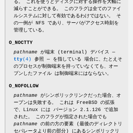
る。 これを使うとディスクに対する操作を大幅に
減らすことができる。 このフラグは全てのファイ
ルシステムに対して有効であるわけではない。 そ
の一例が NFS であり、サーバがアクセス時刻を
管理している。
O_NOCTTY
pathname
が端末 (terminal) デバイス —
tty
(4)
参照 — を指している 場合に、たとえそ
のプロセスが制御端末を持っていなくても、オー
プンしたファイル は制御端末にはならない。
O_NOFOLLOW
pathname
がシンボリックリンクだった場合、オ
ープンは失敗する。 これは FreeBSD の拡張
で、Linux には バージョン 2.1.126 で追加
された。 このフラグが指定された場合でも
pathname
の前の方の要素 (最後のディレクトリ
セパレータより前の部分) にあるシンボリックリ