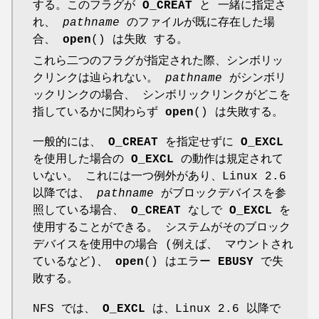
する。このフラグが
O_CREAT
と 一緒に指定さ
れ、
pathname
のファイルが既に存在した場
合、
open
() は失敗 する。
これら二つのフラグが指定された際、シンボリッ
クリンクは辿られない。
pathname
がシンボリ
ックリンクの場合、 シンボリックリンクがどこを
指しているかに関わらず
open
() は失敗する。
一般的には、
O_CREAT
を指定せずに
O_EXCL
を使用した場合の
O_EXCL
の動作は規定されて
いない。 これには一つ例外があり、Linux 2.6
以降では、
pathname
がブロックデバイスを参
照している場合、
O_CREAT
なしで
O_EXCL
を
使用することができる。 システムがそのブロック
デバイスを使用中の場合 (例えば、 マウントされ
ているなど)、
open
() はエラー
EBUSY
で失
敗する。
NFS では、
O_EXCL
は、Linux 2.6 以降で