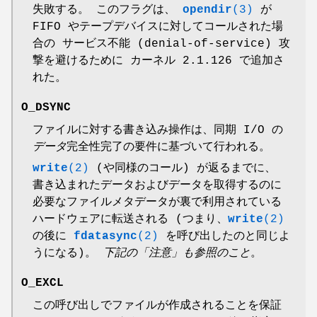
失敗する。 このフラグは、
opendir
(3)
が
FIFO やテープデバイスに対してコールされた場
合の サービス不能 (denial-of-service) 攻
撃を避けるために カーネル 2.1.126 で追加さ
れた。
O_DSYNC
ファイルに対する書き込み操作は、同期 I/O の
データ
完全性完了の要件に基づいて行われる。
write
(2)
(や同様のコール) が返るまでに、
書き込まれたデータおよびデータを取得するのに
必要なファイルメタデータが裏で利用されている
ハードウェアに転送される (つまり、
write
(2)
の後に
fdatasync
(2)
を呼び出したのと同じよ
うになる)。
下記の「注意」も参照のこと
。
O_EXCL
この呼び出しでファイルが作成されることを保証