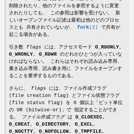
削除されたり、他のファイルを参照するように変更
されたりしても、 この参照は影響を受けない。 新
しいオープンファイル記述は最初は他のどのプロセ
スとも 共有されていないが、
fork
(2)
で共有が
起こる場合がある。
引き数
flags
には、アクセスモード
O_RDONLY
,
O_WRONLY
,
O_RDWR
のどれかひとつが入っていな
ければならない。 これらはそれぞれ読み込み専用、
書き込み専用、読み書き用に ファイルをオープンす
ることを要求するものである。
さらに、
flags
には、ファイル作成フラグ
(file creation flag) とファイル状態フラグ
(file status flag) を 0 個以上「ビット単位
の OR (bitwise-or)」で 指定することができ
る。
ファイル作成フラグ
は
O_CLOEXEC
,
O_CREAT
,
O_DIRECTORY
,
O_EXCL
,
O_NOCTTY
,
O_NOFOLLOW
,
O_TMPFILE
,