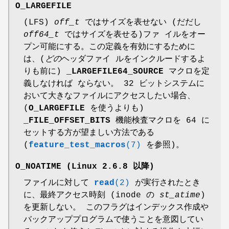
O_LARGEFILE
(LFS)
off_t
ではサイズを表せない (だだし
off64_t
ではサイズを表せる)ファ イルをオー
プン可能にする。この定義を有効にするために
は、(
どの
ヘッダファイ ルをインクルードするよ
りも前に)
_LARGEFILE64_SOURCE
マクロを定
義しなければ ならない。 32 ビットシステムに
おいて大きなファイルにアクセスしたい場合、
(
O_LARGEFILE
を使うよりも)
_FILE_OFFSET_BITS
機能検査マクロを 64 に
セットする方が望ましい方法である
(
feature_test_macros
(7)
を参照)。
O_NOATIME
(Linux 2.6.8 以降)
ファイルに対して
read
(2)
が実行されたとき
に、最終アクセス時刻 (inode の
st_atime
)
を更新しない。 このフラグはインデックス作成や
バックアッププログラムで使うことを意図してい