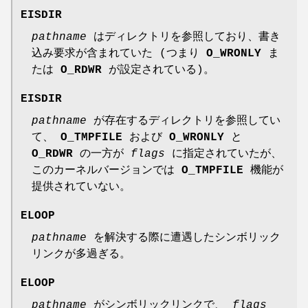
EISDIR
pathname
はディレクトリを参照しており、書き
込み要求が含まれていた (つまり
O_WRONLY
ま
たは
O_RDWR
が設定されている)。
EISDIR
pathname
が存在するディレクトリを参照してい
て、
O_TMPFILE
および
O_WRONLY
と
O_RDWR
の一方が
flags
に指定されていたが、
このカーネルバージョンでは
O_TMPFILE
機能が
提供されていない。
ELOOP
pathname
を解決する際に遭遇したシンボリック
リンクが多過ぎる。
ELOOP
pathname
がシンボリックリンクで、
flags