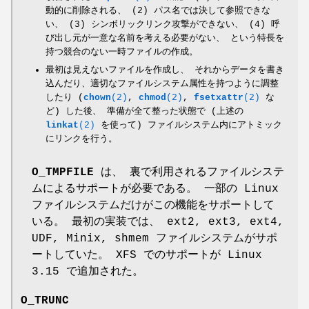
動的に削除される、 (2) パス名では決して参照できな
い、 (3) シンボリックリンク攻撃ができない、 (4) 呼
び出し元が一意な名前を考える必要がない、 という特長を
持つ競合のない一時ファイルの作成。
最初は見えないファイルを作成し、 それからデータを書き
込んだり、適切なファイルシステム属性を持つように調整
したり (
chown
(2)
,
chmod
(2)
,
fsetxattr
(2)
な
ど) した後、 準備が全て整った状態で (上述の
linkat
(2)
を使って) ファイルシステム内にアトミック
にリンクを行う。
O_TMPFILE
は、 裏で利用されるファイルシステ
ムによるサポートが必要である。 一部の Linux
ファイルシステムだけがこの機能をサポートして
いる。 最初の実装では、 ext2, ext3, ext4,
UDF, Minix, shmem ファイルシステムがサポ
ートしていた。 XFS でのサポートが Linux
3.15 で追加された。
O_TRUNC