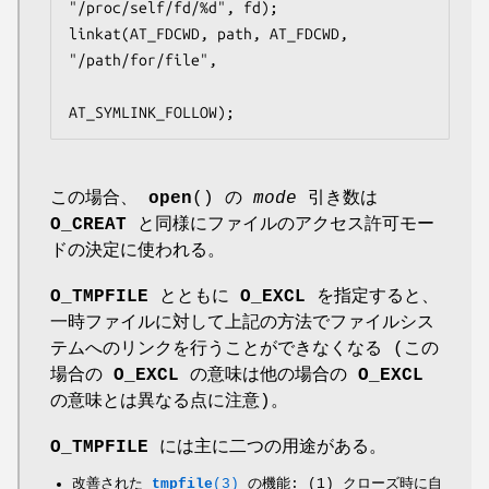
"/proc/self/fd/%d", fd);

linkat(AT_FDCWD, path, AT_FDCWD, 
"/path/for/file",

AT_SYMLINK_FOLLOW);
この場合、
open
() の
mode
引き数は
O_CREAT
と同様にファイルのアクセス許可モー
ドの決定に使われる。
O_TMPFILE
とともに
O_EXCL
を指定すると、
一時ファイルに対して上記の方法でファイルシス
テムへのリンクを行うことができなくなる (この
場合の
O_EXCL
の意味は他の場合の
O_EXCL
の意味とは異なる点に注意)。
O_TMPFILE
には主に二つの用途がある。
改善された
tmpfile
(3)
の機能: (1) クローズ時に自