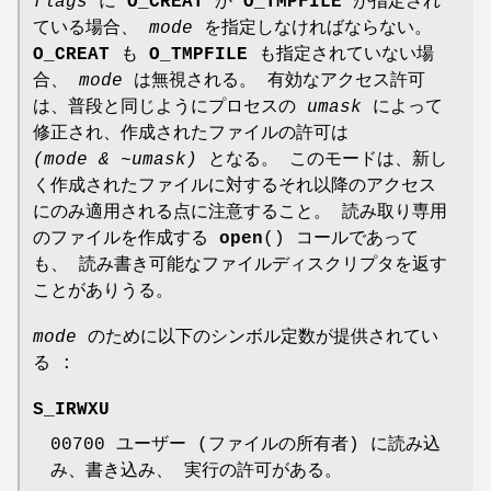
flags
に
O_CREAT
か
O_TMPFILE
が指定され
ている場合、
mode
を指定しなければならない。
O_CREAT
も
O_TMPFILE
も指定されていない場
合、
mode
は無視される。 有効なアクセス許可
は、普段と同じようにプロセスの
umask
によって
修正され、作成されたファイルの許可は
(mode & ~umask)
となる。 このモードは、新し
く作成されたファイルに対するそれ以降のアクセス
にのみ適用される点に注意すること。 読み取り専用
のファイルを作成する
open
() コールであって
も、 読み書き可能なファイルディスクリプタを返す
ことがありうる。
mode
のために以下のシンボル定数が提供されてい
る :
S_IRWXU
00700 ユーザー (ファイルの所有者) に読み込
み、書き込み、 実行の許可がある。