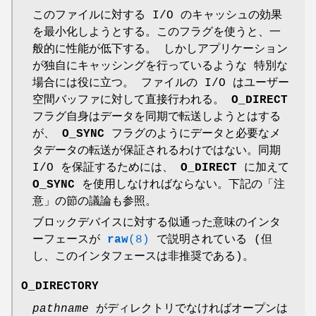
このファイルに対する I/O のキャッシュの効果
を最小化しようとする。このフラグを使うと、一
般的に性能が低下する。 しかしアプリケーション
が独自にキャッシングを行っているような 特別な
場合には役に立つ。 ファイルの I/O はユーザー
空間バッファに対して直接行われる。
O_DIRECT
フラグ自身はデータを同期で転送しようとはする
が、
O_SYNC
フラグのようにデータと必要なメ
タデータの転送が保証されるわけではない。同期
I/O を保証するためには、
O_DIRECT
に加えて
O_SYNC
を使用しなければならない。下記の「注
意」の節の議論も参照。
ブロックデバイスに対する似通った意味のインタ
ーフェースが
raw
(8)
で説明されている (但
し、このインタフェースは非推奨である)。
O_DIRECTORY
pathname
がディレクトリでなければオープンは