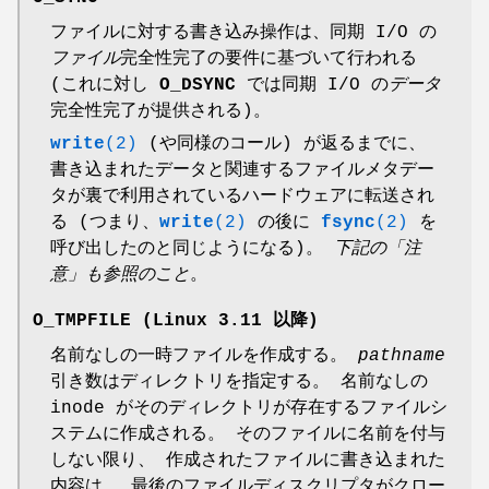
ファイルに対する書き込み操作は、同期 I/O の
ファイル
完全性完了の要件に基づいて行われる
(これに対し
O_DSYNC
では同期 I/O の
データ
完全性完了が提供される)。
write
(2)
(や同様のコール) が返るまでに、
書き込まれたデータと関連するファイルメタデー
タが裏で利用されているハードウェアに転送され
る (つまり、
write
(2)
の後に
fsync
(2)
を
呼び出したのと同じようになる)。
下記の「注
意」も参照のこと
。
O_TMPFILE
(Linux 3.11 以降)
名前なしの一時ファイルを作成する。
pathname
引き数はディレクトリを指定する。 名前なしの
inode がそのディレクトリが存在するファイルシ
ステムに作成される。 そのファイルに名前を付与
しない限り、 作成されたファイルに書き込まれた
内容は、 最後のファイルディスクリプタがクロー