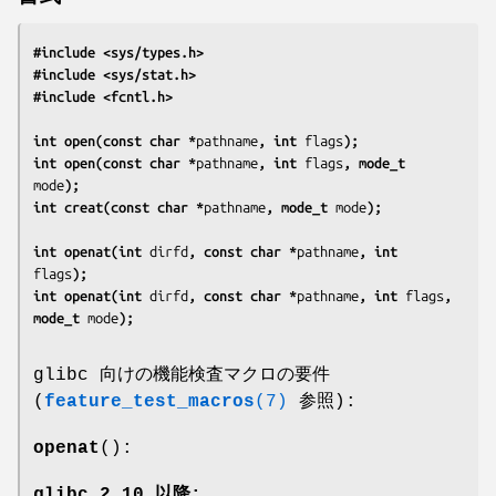
#include <sys/types.h>
#include <sys/stat.h>
#include <fcntl.h>
int open(const char *
pathname
, int 
flags
);
int open(const char *
pathname
, int 
flags
, mode_t 
mode
);
int creat(const char *
pathname
, mode_t 
mode
);
int openat(int 
dirfd
, const char *
pathname
, int 
flags
);
int openat(int 
dirfd
, const char *
pathname
, int 
flags
, 
mode_t 
mode
);
glibc 向けの機能検査マクロの要件
(
feature_test_macros
(7)
参照):
openat
():
glibc 2.10 以降: