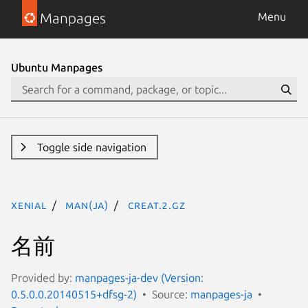
Manpages
Menu
Ubuntu Manpages
Toggle side navigation
xenial
man(ja)
creat.2.gz
名前
Provided by:
manpages-ja-dev (Version:
0.5.0.0.20140515+dfsg-2)
Source:
manpages-ja