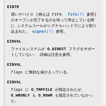
EINTR
遅いデバイス (例えば FIFO、
fifo
(7)
参照)
のオープンが完了するのを待って停止している間
に システムコールがシグナルハンドラにより割り
込まれた。
signal
(7)
参照。
EINVAL
ファイルシステムが
O_DIRECT
フラグをサポー
トしていない。 詳細は
注意
を参照。
EINVAL
flags
に無効な値が入っている。
EINVAL
flags
に
O_TMPFILE
が指定されたが、
O_WRONLY
も
O_RDWR
も指定されていなかっ
た。