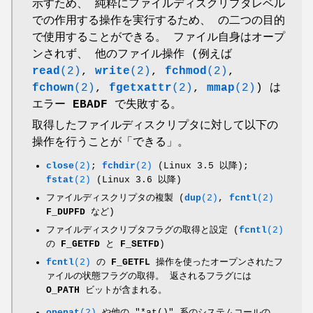
示すため、 純粋にファイルディスクリプタレベル
での作用する操作を実行するため、 の二つの目的
で使用することができる。 ファイル自身はオープ
ンされず、 他のファイル操作 (例えば
read
(2)
,
write
(2)
,
fchmod
(2)
,
fchown
(2)
,
fgetxattr
(2)
,
mmap
(2)
) は
エラー
EBADF
で失敗する。
取得したファイルディスクリプタに対して以下の
操作を行うことが「できる」。
close
(2)
;
fchdir
(2)
(Linux 3.5 以降);
fstat
(2)
(Linux 3.6 以降)
ファイルディスクリプタの複製 (
dup
(2)
,
fcntl
(2)
F_DUPFD
など)
ファイルディスクリプタフラグの取得と設定 (
fcntl
(2)
の
F_GETFD
と
F_SETFD
)
fcntl
(2)
の
F_GETFL
操作を使ったオープンされたフ
ァイルの状態フラグの取得。 返されるフラグには
O_PATH
ビットが含まれる。
openat
(2)
や他の "*at()" 系のシステムコールの