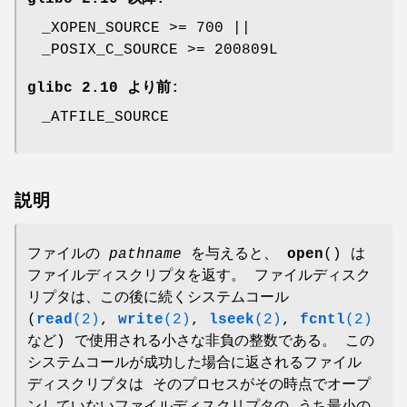
_XOPEN_SOURCE >= 700 ||
_POSIX_C_SOURCE >= 200809L
glibc 2.10 より前:
_ATFILE_SOURCE
説明
ファイルの
pathname
を与えると、
open
() は
ファイルディスクリプタを返す。 ファイルディスク
リプタは、この後に続くシステムコール
(
read
(2)
,
write
(2)
,
lseek
(2)
,
fcntl
(2)
など) で使用される小さな非負の整数である。 この
システムコールが成功した場合に返されるファイル
ディスクリプタは そのプロセスがその時点でオープ
ンしていないファイルディスクリプタの うち最小の