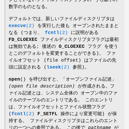
数字のものとなる。
デフォルトでは、新しいファイルディスクリプタは
execve
(2)
を実行した後も オープンされたままと
なる (つまり、
fcntl
(2)
に説明がある
FD_CLOEXEC
ファイルディスクリプタフラグは最初
は無効である; 後述の
O_CLOEXEC
フラグ を使う
とこのデフォルトを変更することができる)。 ファ
イルオフセット (file offset) はファイルの先
頭に設定される (
lseek
(2)
参照)。
open
() を呼び出すと、「オープンファイル記述」
(open file description)
が作成される。フ
ァイル記述とは、システム全体の オープン中のファ
イルのテーブルのエントリである。 このエントリ
は、ファイルオフセットとファイル状態フラグ
(
fcntl
(2)
F_SETFL
操作により変更可能) が保
持する。 ファイルディスクリプタはこれらのエント
リの一つへの参照である。 この後で
pathname
が