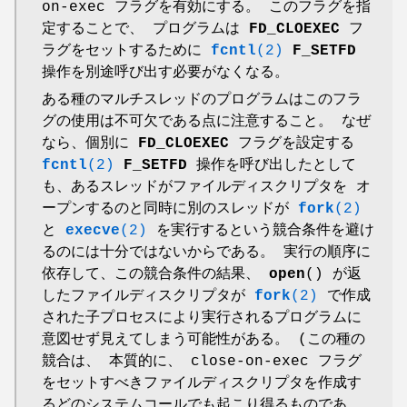
on-exec フラグを有効にする。 このフラグを指
定することで、 プログラムは
FD_CLOEXEC
フ
ラグをセットするために
fcntl
(2)
F_SETFD
操作を別途呼び出す必要がなくなる。
ある種のマルチスレッドのプログラムはこのフラ
グの使用は不可欠である点に注意すること。 なぜ
なら、個別に
FD_CLOEXEC
フラグを設定する
fcntl
(2)
F_SETFD
操作を呼び出したとして
も、あるスレッドがファイルディスクリプタを オ
ープンするのと同時に別のスレッドが
fork
(2)
と
execve
(2)
を実行するという競合条件を避け
るのには十分ではないからである。 実行の順序に
依存して、この競合条件の結果、
open
() が返
したファイルディスクリプタが
fork
(2)
で作成
された子プロセスにより実行されるプログラムに
意図せず見えてしまう可能性がある。 (この種の
競合は、 本質的に、 close-on-exec フラグ
をセットすべきファイルディスクリプタを作成す
るどのシステムコールでも起こり得るものであ