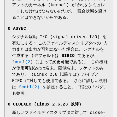
アントのカーネル (kernel) がそれをシミュレ
ートしなければならないのだが、 競合状態を避け
ることはできないからである。
O_ASYNC
シグナル駆動 I/O (signal-driven I/O) を
有効にする: このファイルディスクリプタへの 入
力または出力が可能になった場合に、シグナルを
生成する (デフォルトは
SIGIO
であるが、
fcntl
(2)
によって変更可能である)。 この機能
が使用可能なのは端末、疑似端末、ソケットのみ
であり、 (Linux 2.6 以降では) パイプと
FIFO に対しても使用できる。 さらに詳しい説明
は
fcntl
(2)
を参照すること。 下記の「バグ」
も参照。
O_CLOEXEC
(Linux 2.6.23 以降)
新しいファイルディスクリプタに対して close-