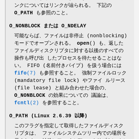
ンクについてはリンクが辿られる。 下記の
O_PATH
も参照のこと。
O_NONBLOCK
または
O_NDELAY
可能ならば、ファイルは非停止 (nonblocking)
モードでオープンされる。
open
() も、返した
ファイルディスクリプタに対する以後のすべての
操作も呼び出 したプロセスを待たせることはな
い。 FIFO (名前付きパイプ) を扱う場合には
fifo
(7)
も参照すること。 強制ファイルロック
(mandatory file lock) やファイ ルリース
(file lease) と組み合わせた場合の、
O_NONBLOCK
の効果についての 議論は、
fcntl
(2)
を参照すること。
O_PATH
(Linux 2.6.39 以降)
このフラグを指定して取得したファイルディスク
リプタは、 ファイルシステムツリー内での場所を