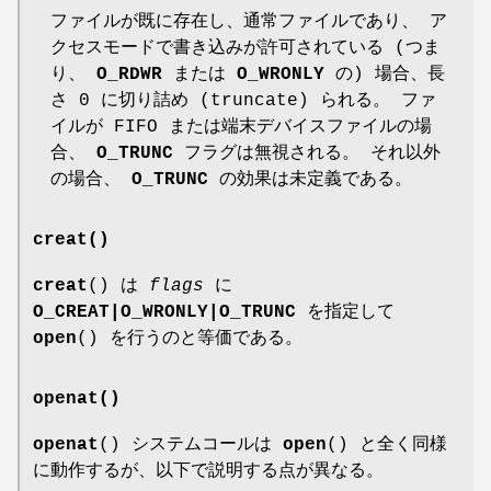
ファイルが既に存在し、通常ファイルであり、 ア
クセスモードで書き込みが許可されている (つま
り、
O_RDWR
または
O_WRONLY
の) 場合、長
さ 0 に切り詰め (truncate) られる。 ファ
イルが FIFO または端末デバイスファイルの場
合、
O_TRUNC
フラグは無視される。 それ以外
の場合、
O_TRUNC
の効果は未定義である。
creat()
creat
() は
flags
に
O_CREAT|O_WRONLY|O_TRUNC
を指定して
open
() を行うのと等価である。
openat()
openat
() システムコールは
open
() と全く同様
に動作するが、以下で説明する点が異なる。